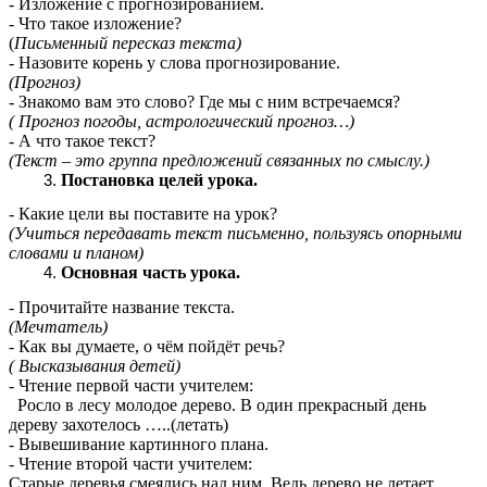
- Изложение с прогнозированием.
- Что такое изложение?
(
Письменный пересказ текста)
- Назовите корень у слова прогнозирование.
(Прогноз)
- Знакомо вам это слово? Где мы с ним встречаемся?
( Прогноз погоды, астрологический прогноз…)
- А что такое текст?
(Текст – это группа предложений связанных по смыслу.)
Постановка целей урока.
- Какие цели вы поставите на урок?
(Учиться передавать текст письменно, пользуясь опорными
словами и планом)
Основная часть урока.
- Прочитайте название текста.
(Мечтатель)
- Как вы думаете, о чём пойдёт речь?
( Высказывания детей)
- Чтение первой части учителем:
Росло в лесу молодое дерево. В один прекрасный день
дереву захотелось …..(летать)
- Вывешивание картинного плана.
- Чтение второй части учителем:
Старые деревья смеялись над ним. Ведь дерево не летает.