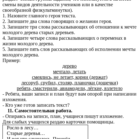
смены видов деятельности учеников или в качестве
своеобразной физкультминутки).
1. Назовите главного героя текста.
2. Запишите два слова говорящих о желании героя.
3. Запишите три слова рассказывающих об отношении к мечте
молодого дерева старых деревьев.
4. Запишите четыре слова рассказывающих о переменах в
жизни молодого дерева.
5. Запишите пять слов рассказывающих об исполнении мечты
молодого дерева.
Пример:
дерево
мечтало, летать
смеялись, не летает, корни (держат)
лесоруб, срубил, столяр, планочки (дощечки)
ребята, смастерили, авиамодели, лёгкие, взлетело
- Ребята, ваши записи и план будут вам опорой при написании
изложения.
- Кто уже готов записать текст?
11. Самостоятельная работа.
- Опираясь на записи, план, учащиеся пишут изложение.
Для слабых учащихся раздаю карточки помощницы.
Росло в лесу…
Старые деревья…
И вот что случилось. Пришёл…