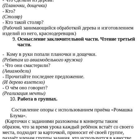
(Планочки, дощечки)
- Кто?
(Столяр)
- Кто такой столяр?
(Рабочий занимающийся обработкой дерева и изготовлением
изделий из него, краснодеревщик)
Осмысление заключительной части. Чтение третьей
части.
- Кому в руки попали планочки и дощечки.
(Ребятам из авиамодельного кружка)
- Что они смастерили?
(Авиамодели)
- Прочитайте последнее предложение.
(И дерево взлетело)
- О чём оно говорит?
(Реализация мечты)
Работа в группах.
Составление опоры с использованием приёма «Ромашка
Блума».
(Карточки с заданиями разложены в конверты таким
образом, что за время урока каждый ребёнок встаёт со своего
места, подходит за карточкой, приносит её своей группе,
раздаёт членам группы задания, что используется в качестве