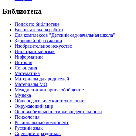
Библиотека
Поиск по библиотеке
Воспитательная работа
Для комплексов "Детский сад-начальная школа"
Здоровый образ жизни
Изобразительное искусство
Иностранный язык
Информатика
История
Логопедия
Математика
Материалы для родителей
Материалы МО
Междисциплинарное обобщение
Музыка
Общепедагогические технологии
Окружающий мир
Основы безопасности жизнедеятельности
Психология
Региональный компонент
Русский язык
Сценарии праздников