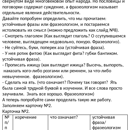
свернутом виде многовековой опыт народа. Но пословицы и
поговорки содержат суждение, а фразеологизм называет
отдельные явления действительности.
Давайте попробуем определить, что мы прочитаем:
устойчивые фразы или фразеологизм, и постараемся
истолковать их смысл (можно предложить как слайд №8).
- Смотреть глаголем (Как выглядит глаголь? О ссутулившемся
человеке, выглядещем недовольно, понуро. Фразеологиз).
- Не суйтесь, буки, поперек аза (устойчивая фраза).
- У нея ротик фитою (Как выглядит фита? губки бантиком.
устойчивая фраза).
- Прописать ижицу (как выглядит ижица? Высечь, выпороть,
наказать кого-либо розгами или ремнем, за что-либо
невыученное. фразеологизм).
- Сделать на ять. (что означает? Почему так говорят? Ять
была самой трудной буквой в изучении. И все слова просто
заучивали. Знать все хорошо. Фразеологизм)
А теперь попробуйте сами проделать такую же работу.
Заполняем карточку №2.
Карточка №2.
№
изречение
что означает?
устойчивая
п/
фраза/
п
фразеологизм