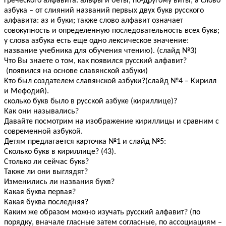
греческого алфавита: альфы и беты, по-другому виты; а слово
азбука – от слияний названий первых двух букв русского
алфавита: аз и буки; также слово алфавит означает
совокупность и определенную последовательность всех букв;
у слова азбука есть еще одно лексическое значение:
название учебника для обучения чтению). (слайд №3)
Что Вы знаете о том, как появился русский алфавит?
(появился на основе славянской азбуки)
Кто был создателем славянской азбуки?(слайд №4 – Кирилл
и Мефодий).
сколько букв было в русской азбуке (кириллице)?
Как они назывались?
Давайте посмотрим на изображение кириллицы и сравним с
современной азбукой.
Детям предлагается карточка №1 и слайд №5:
Сколько букв в кириллице? (43).
Столько ли сейчас букв?
Также ли они выглядят?
Изменились ли названия букв?
Какая буква первая?
Какая буква последняя?
Каким же образом можно изучать русский алфавит? (по
порядку, вначале гласные затем согласные, по ассоциациям –