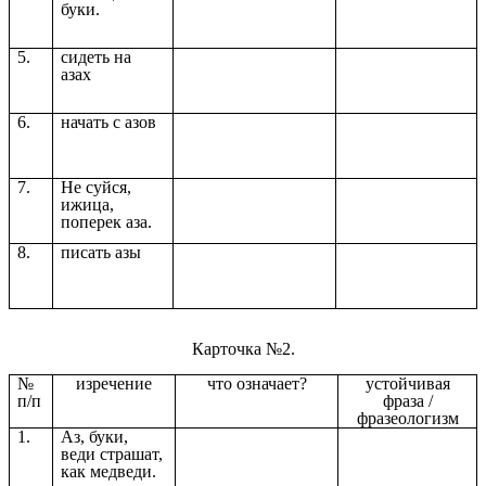
буки.
5.
сидеть на
азах
6.
начать с азов
7.
Не суйся,
ижица,
поперек аза.
8.
писать азы
Карточка №2.
№
изречение
что означает?
устойчивая
п/п
фраза /
фразеологизм
1.
Аз, буки,
веди страшат,
как медведи.