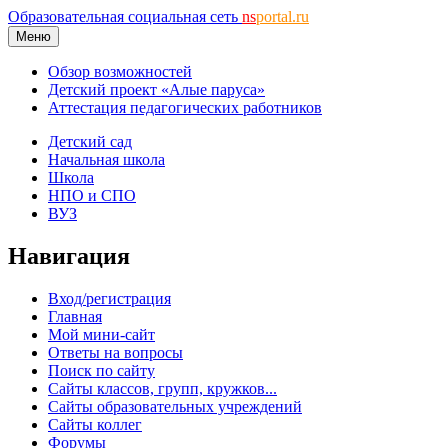
Образовательная социальная сеть
ns
portal.ru
Меню
Обзор возможностей
Детский проект «Алые паруса»
Аттестация педагогических работников
Детский сад
Начальная школа
Школа
НПО и СПО
ВУЗ
Навигация
Вход/регистрация
Главная
Мой мини-сайт
Ответы на вопросы
Поиск по сайту
Сайты классов, групп, кружков...
Сайты образовательных учреждений
Сайты коллег
Форумы