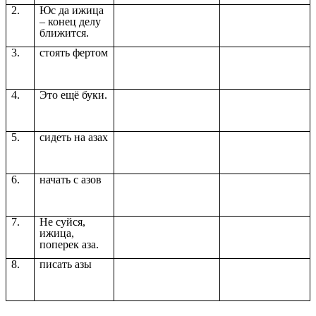
2.
Юс да ижица
– конец делу
ближится.
3.
стоять фертом
4.
Это ещё буки.
5.
сидеть на азах
6.
начать с азов
7.
Не суйся,
ижица,
поперек аза.
8.
писать азы