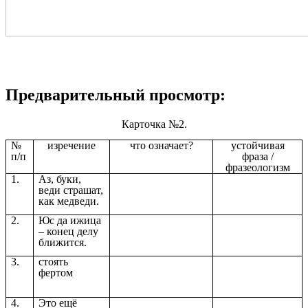
Предварительный просмотр:
Карточка №2.
№
изречение
что означает?
устойчивая
п/п
фраза /
фразеологизм
1.
Аз, буки,
веди страшат,
как медведи.
2.
Юс да ижица
– конец делу
ближится.
3.
стоять
фертом
4.
Это ещё