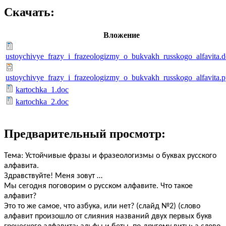
Скачать:
Вложение
ustoychivye_frazy_i_frazeologizmy_o_bukvakh_russkogo_alfavita.
ustoychivye_frazy_i_frazeologizmy_o_bukvakh_russkogo_alfavita.p
kartochka_1.doc
kartochka_2.doc
Предварительный просмотр:
Тема: Устойчивые фразы и фразеологизмы о буквах русского
алфавита.
Здравствуйте! Меня зовут …
Мы сегодня поговорим о русском алфавите. Что такое
алфавит?
Это то же самое, что азбука, или нет? (слайд №2) (слово
алфавит произошло от слияния названий двух первых букв