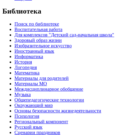
Библиотека
Поиск по библиотеке
Воспитательная работа
Для комплексов "Детский сад-начальная школа"
Здоровый образ жизни
Изобразительное искусство
Иностранный язык
Информатика
История
Логопедия
Математика
Материалы для родителей
Материалы МО
Междисциплинарное обобщение
Музыка
Общепедагогические технологии
Окружающий мир
Основы безопасности жизнедеятельности
Психология
Региональный компонент
Русский язык
Сценарии праздников