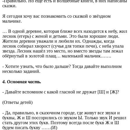
-Правильно. Но ещё есть и волшебные книги, в них написаны
сказки.
Я сегодня хочу вас познакомить со сказкой о звёздном
мальчике.
… В одной деревне, которая ближе всех находится к небу, жил
лесник (егерь) с женой и детьми. Это были хорошие люди.
Жители деревни уважали и любили их. Однажды, когда
лесник собирал хворост (сучья для топки печи), с неба упала
звезда. Лесник нашёл это место, но вместо звезды там лежал
обёрнутый в золотой плащ… маленький мальчик…….
- Хотите узнать, что было дальше? Тогда давайте выполним
несколько заданий.
4. Основная часть.
- Давайте вспомним с какой гласной не дружат [Ш] и [Ж]?
(Ответы детей)
- Да, правильно, в сказочном городе, где живут все звуки и
буквы, Ж и Ш поссорились со звуком Ы. Только звук И решил
стать другом этих букв. Поэтому всегда после букв Ж и Ш
будем писать букву ……(И)