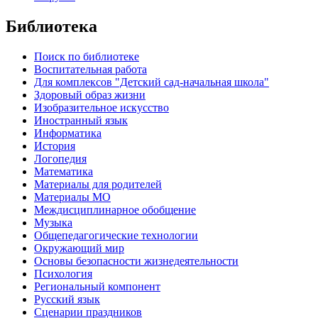
Библиотека
Поиск по библиотеке
Воспитательная работа
Для комплексов "Детский сад-начальная школа"
Здоровый образ жизни
Изобразительное искусство
Иностранный язык
Информатика
История
Логопедия
Математика
Материалы для родителей
Материалы МО
Междисциплинарное обобщение
Музыка
Общепедагогические технологии
Окружающий мир
Основы безопасности жизнедеятельности
Психология
Региональный компонент
Русский язык
Сценарии праздников