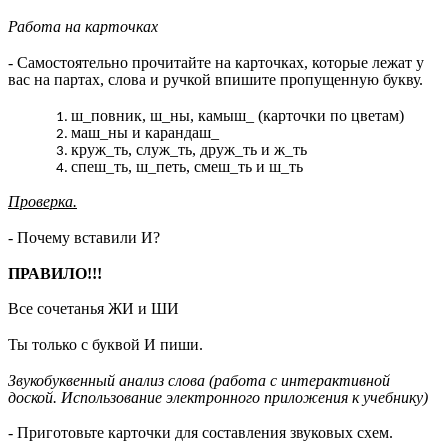
Работа на карточках
- Самостоятельно прочитайте на карточках, которые лежат у
вас на партах, слова и ручкой впишите пропущенную букву.
ш_повник, ш_ны, камыш_ (карточки по цветам)
маш_ны и карандаш_
круж_ть, служ_ть, друж_ть и ж_ть
спеш_ть, ш_петь, смеш_ть и ш_ть
Проверка.
- Почему вставили И?
ПРАВИЛО!!!
Все сочетанья ЖИ и ШИ
Ты только с буквой И пиши.
Звукобуквенный анализ слова (работа с интерактивной
доской. Использование электронного приложения к учебнику)
- Приготовьте карточки для составления звуковых схем.