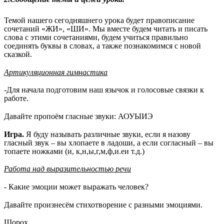
Темой нашего сегодняшнего урока будет правописание
сочетаний «ЖИ», «ШИ». Мы вместе будем читать и писать
слова с этими сочетаниями, будем учиться правильно
соединять буквы в словах, а также познакомимся с новой
сказкой.
Артикуляционная гимнастика
-Для начала подготовим наш язычок и голосовые связки к
работе.
Давайте пропоём гласные звуки: АОУЫИЭ
Игра.
Я буду называть различные звуки, если я назову
гласный звук – вы хлопаете в ладоши, а если согласный – вы
топаете ножками (и, к,н,ы,г,м,ф,и.еи т.д.)
Работа над выразительностью речи
- Какие эмоции может выражать человек?
Давайте произнесём стихотворение с разными эмоциями.
Шорох,