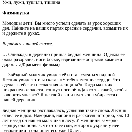
Ужи, лужи, тушили, тишина
Физминутка
Молодцы дети! Вы много успели сделать за урок хороших
дел. Найдите на ваших партах красные сердечки, возьмите их
и держите в руках.
Вернёмся к нашей сказк
е.
… Однажды в деревню пришла бедная женщина. Одежда её
была разорвана, ноги босые, изрезанные острыми камнями
дорог. …(Фрагмент фильма)
… Звёздный мальчик увидел её и стал смеяться над ней.
Лесник увидел это ы сказал «У тебя каменное сердце. Что
сделала тебе эта несчастная женщина?» Тогда мальчик
покраснел от злости, топнул ногою6 «Да кто ты такой, чтобы
говорить мне это? Я не твой сын и пусть она убирается с
нашей деревни»
Бедная женщина расплакалась, услышав такие слова. Лесник
отвёл её в дом. Накормил, напоил и рассказал историю, как 10
лет назад он нашёл мальчика в лесу. У женщины замерло
сердце, она поняла, что это её сын, которого украли у неё
разбойники и она ищет его уже 10 лет.