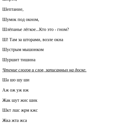
Шептание,
Шумок под окном,
Шлёпанье лёгкое...Кто это - гном?
Ш! Там за шторами, возле окна
Шустрым мышонком
Шуршит тишина
Чтение слогов и слов, записанных на доске.
Ша шо шу ши
Аж ож уж иж
Жак шут жис шик
Шкт лшс жрм кжс
Жка жта жса