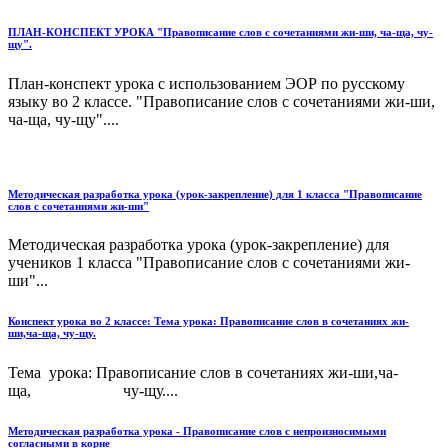
ПЛАН-КОНСПЕКТ УРОКА "Правописание слов с сочетаниями жи-ши, ча-ща, чу-
щу".
План-конспект урока с использованием ЭОР по русскому
языку во 2 классе. "Правописание слов с сочетаниями жи-ши,
ча-ща, чу-щу"....
Методическая разработка урока (урок-закрепление) для 1 класса "Правописание
слов с сочетаниями жи-ши"
Методическая разработка урока (урок-закрепление) для
учеников 1 класса "Правописание слов с сочетаниями жи-
ши"...
Конспект урока во 2 классе: Тема урока: Правописание слов в сочетаниях жи-
ши,ча-ща, чу-щу.
Тема урока: Правописание слов в сочетаниях жи-ши,ча-
ща, чу-щу....
Методическая разработка урока - Правописание слов с непроизносимыми
согласными в корне