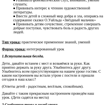
Развивать фонематический слух, внимание, умение
слушать;
Прививать интерес к чтению художественной
литературы.
Ввести детей в сложный мир добра и зла, опираясь на
содержание сказки О.Уайльда «Звёздный мальчик»
Прививать детям сочувствие, стремление совершать
добрые поступки, чувствовать боль и радость других
людей.
Тип урока:
практическое применение знаний, умений
Форма урока:
интегрированный урок
1.Вступительная беседа.
Дети, давайте встанем с мест и возьмёмся за руки. Как
приятно держать за руку друга. Улыбнитесь друг другу.
Улыбнитесь всем присутствующим на нашем уроке гостям. С
каким настроением вы встали утром с постели и пришли
сегодня в наш класс?
(Ответы детей - радостным, весёлым, спокойным).
Давайте с таким прекрасным настроением проведём наш
урок. (Дети садятся на места)
2.Сообщение темы и целей урока.