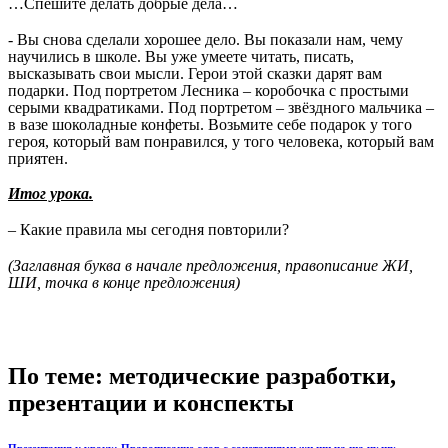
…Спешите делать добрые дела…
- Вы снова сделали хорошее дело. Вы показали нам, чему
научились в школе. Вы уже умеете читать, писать,
высказывать свои мысли. Герои этой сказки дарят вам
подарки. Под портретом Лесника – коробочка с простыми
серыми квадратиками. Под портретом – звёздного мальчика –
в вазе шоколадные конфеты. Возьмите себе подарок у того
героя, который вам понравился, у того человека, который вам
приятен.
Итог урока.
– Какие правила мы сегодня повторили?
(Заглавная буква в начале предложения, правописание ЖИ,
ШИ, точка в конце предложения)
По теме: методические разработки,
презентации и конспекты
Презентация к уроку: Правописание слов с сочетаниями жи,ши,ча,ща,чу,щу.