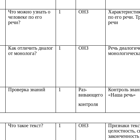
Что можно узнать о
1
ОНЗ
Характеристик
человеке по его
по его речи. Т
речи?
речи
Как отличить диалог
1
ОНЗ
Речь диалогич
от монолога?
монологическ
Проверка знаний
1
Раз-
Контроль знан
вивающего
«Наша речь»
контроля
Что такое текст?
1
ОНЗ
Признаки текс
целостность, с
законченность