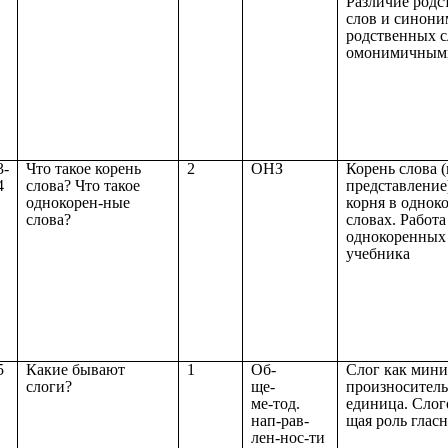
Различие родс
слов и синони
родственных с
омонимичным
3-
Что такое корень
2
ОНЗ
Корень слова 
4
слова? Что такое
представление
однокорен-ные
корня в однок
слова?
словах. Работа
однокоренных
учебника
5
Какие бывают
1
Об-
Слог как мини
слоги?
ще-
произноситель
ме-тод.
единица. Слог
нап-рав-
щая роль глас
лен-нос-ти