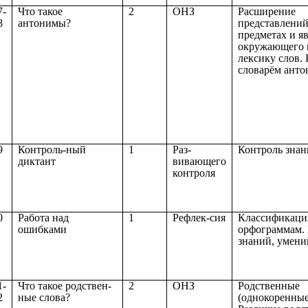
7-
Что такое
2
ОНЗ
Расширение
8
антонимы?
представлений
предметах и я
окружающего 
лексику слов. 
словарём ант
9
Контроль-ный
1
Раз-
Контроль зна
диктант
вивающего
контроля
0
Работа над
1
Рефлек-сия
Классификаци
ошибками
орфограммам.
знаний, умени
1-
Что такое родствен-
2
ОНЗ
Родственные
2
ные слова?
(однокоренные