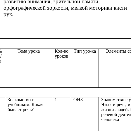
развитию внимания, зрительной памяти,
орфографической зоркости, мелкой моторики кисти
рук.
№
Тема урока
Кол-во
Тип уро-ка
Элементы с
/
уроков
п
Знакомство с
1
ОНЗ
Знакомство с 
учебником. Какая
Язык и речь, и
бывает речь?
жизни людей.
речевой деяте
человека