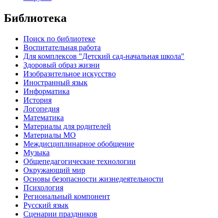
Библиотека
Поиск по библиотеке
Воспитательная работа
Для комплексов "Детский сад-начальная школа"
Здоровый образ жизни
Изобразительное искусство
Иностранный язык
Информатика
История
Логопедия
Математика
Материалы для родителей
Материалы МО
Междисциплинарное обобщение
Музыка
Общепедагогические технологии
Окружающий мир
Основы безопасности жизнедеятельности
Психология
Региональный компонент
Русский язык
Сценарии праздников