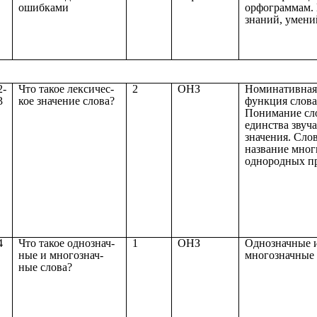
ошибками
орфограммам.
знаний, умени
2-
Что такое лексичес-
2
ОНЗ
Номинативная 
3
кое значение слова?
функция слова
Понимание сло
единства звуч
значения. Сло
название мног
однородных п
4
Что такое однознач-
1
ОНЗ
Однозначные 
ные и многознач-
многозначные 
ные слова?