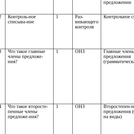
предложении
2
Контроль-ное
1
Раз-
Контрольное 
списыва-ние
вивающего
контроля
3
Что такое главные
1
ОНЗ
Главные член
члены предложе-
предложения
ния?
(грамматическ
4
Что такое второсте-
1
ОНЗ
Второстепен-
пенные члены
предложения (
предложе-ния?
на виды)