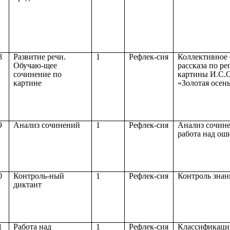
8
Развитие речи.
1
Рефлек-сия
Коллективное 
Обучаю-щее
рассказа по р
сочинение по
картины И.С.
картине
«Золотая осен
9
Анализ сочинений
1
Рефлек-сия
Анализ сочин
работа над ош
0
Контроль-ный
1
Рефлек-сия
Контроль зна
диктант
1
Работа над
1
Рефлек-сия
Классификаци