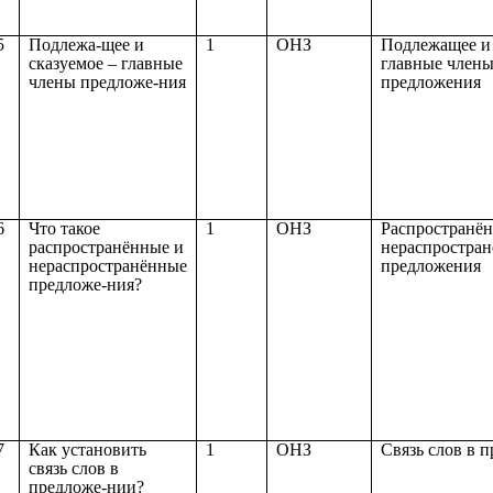
5
Подлежа-щее и
1
ОНЗ
Подлежащее и 
сказуемое – главные
главные член
члены предложе-ния
предложения
6
Что такое
1
ОНЗ
Распространён
распространённые и
нераспростра
нераспространённые
предложения
предложе-ния?
7
Как установить
1
ОНЗ
Связь слов в 
связь слов в
предложе-нии?