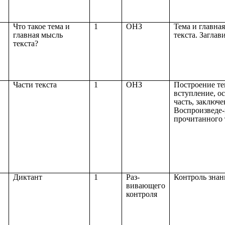
Что такое тема и
1
ОНЗ
Тема и главна
главная мысль
текста. Заглав
текста?
Части текста
1
ОНЗ
Построение те
вступление, о
часть, заключе
Воспроизведе
прочитанного 
Диктант
1
Раз-
Контроль зна
вивающего
контроля