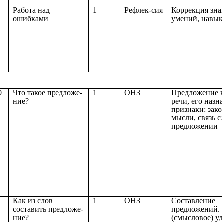
Работа над
1
Рефлек-сия
Коррекция зна
ошибками
умений, навы
0
Что такое предложе-
1
ОНЗ
Предложение 
ние?
речи, его назн
признаки: зак
мысли, связь с
предложении
1
Как из слов
1
ОНЗ
Составление
составить предложе-
предложений. 
ние?
(смысловое) у