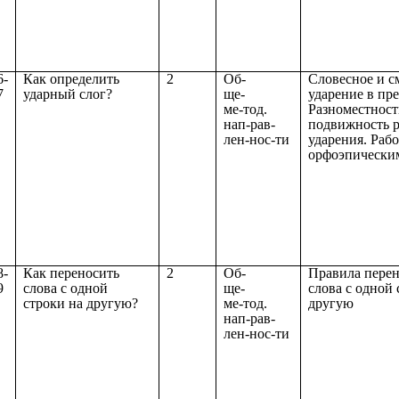
6-
Как определить
2
Об-
Словесное и с
7
ударный слог?
ще-
ударение в пр
ме-тод.
Разноместност
нап-рав-
подвижность р
лен-нос-ти
ударения. Рабо
орфоэпически
8-
Как переносить
2
Об-
Правила перен
9
слова с одной
ще-
слова с одной 
строки на другую?
ме-тод.
другую
нап-рав-
лен-нос-ти