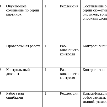
0
Обучаю-щее
1
Рефлек-сия
Составление р
сочинение по серии
серии сюжетн
картинок
рисунков, воп
опорным слов
1
Провероч-ная работа
1
Раз-
Контроль зна
вивающего
контроля
2
Контроль-ный
1
Раз-
Контроль зна
диктант
вивающего
контроля
3
Работа над
1
Рефлек-сия
Классификаци
ошибками
орфограммам,
знаний, умени