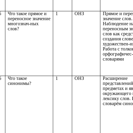
5
Что такое прямое и
1
ОНЗ
Прямое и пере
переносное значение
значение слов.
многознач-ных
Наблюдение н
слов?
переносным з
слов как сред
создания слов
художествен-н
Работа с толк
орфографичес
словарями
6
Что такое
1
ОНЗ
Расширение
синонимы?
представлений
предметах и я
окружающего 
лексику слов. 
словарём син