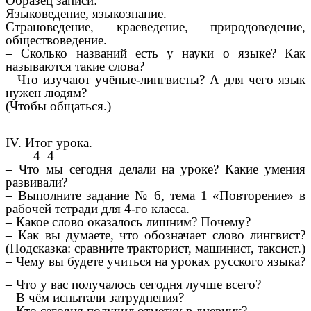
Образец записи:
Языковедение, языкознание.
Страноведение, краеведение, природоведение,
обществоведение.
– Сколько названий есть у науки о языке? Как
называются такие слова?
– Что изучают учёные-лингвисты? А для чего язык
нужен людям?
(Чтобы общаться.)
IV. Итог урока.
4 4
– Что мы сегодня делали на уроке? Какие умения
развивали?
– Выполните задание № 6, тема 1 «Повторение» в
рабочей тетради для 4-го класса.
– Какое слово оказалось лишним? Почему?
– Как вы думаете, что обозначает слово лингвист?
(Подсказка: сравните тракторист, машинист, таксист.)
– Чему вы будете учиться на уроках русского языка?
– Что у вас получалось сегодня лучше всего?
– В чём испытали затруднения?
– Кто сегодня получил отметку в дневник?