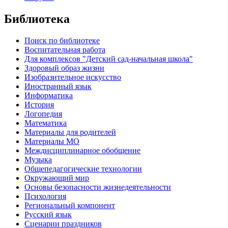
Библиотека
Поиск по библиотеке
Воспитательная работа
Для комплексов "Детский сад-начальная школа"
Здоровый образ жизни
Изобразительное искусство
Иностранный язык
Информатика
История
Логопедия
Математика
Материалы для родителей
Материалы МО
Междисциплинарное обобщение
Музыка
Общепедагогические технологии
Окружающий мир
Основы безопасности жизнедеятельности
Психология
Региональный компонент
Русский язык
Сценарии праздников