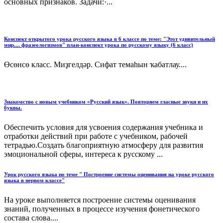
основных признаков. Задачи:·...
Конспект открытого урока русского языка в 6 классе по теме: "Этот удивительный
мир.... фразеологизмов" план-конспект урока по русскому языку (6 класс)
Өсөнсө класс. Миҙгелдәр. Сифат темаһын ҡабатлау....
Знакомство с новым учебником «Русский язык». Повторяем гласные звуки и их
буквы.
Обеспечить условия для усвоения содержания учебника и
отработки действий при работе с учебником, рабочей
тетрадью.Создать благоприятную атмосферу для развития
эмоциональной сферы, интереса к русскому ...
Урок русского языка по теме " Построение системы оценивания на уроке русского
языка в первом классе"
На уроке выполняется построение системы оценивания
знаний, полученных в процессе изучения фонетического
состава слова....