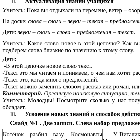
Актуализация знаний учащихся
Учитель: Пока вы отдыхали на перемене, ветер – озо
На доске:
слова – слоги – звуки – текст – предложен
Дети:
звуки – слоги – слова – предложения – текст
.
Учитель: Какое слово новое в этой цепочке? Как в
подберем слова близкие по значению к этому слову.
Дети:
-В этой цепочке новое слово текст.
-Текст это мы читаем и понимаем, о чем нам хотят рас
-Текст это, когда много предложений.
-Текст можно заменить словом рассказ или роман, или
Комментарий.
Организую поисковую ситуацию, те
Учитель: Молодцы! Посмотрите сколько у нас пол
обладает.
Усвоение новых знаний и способов дейст
Слайд №1 . Две записи. Слева набор предложени
Котёнок разбил вазу. Космонавты
У Виталика 