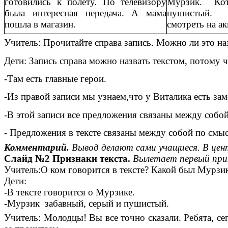
готовились к полёту. По телевизору
Мурзик. Ко
была интересная передача. А мама
пушистый. 
пошла в магазин.
смотреть на а
Учитель:
Прочитайте справа запись. Можно ли это на
Дети: Запись справа можно назвать текстом, потому 
-Там есть главные герои.
-Из правой записи мы узнаем,что у Виталика есть за
-В этой записи все предложения связаны между собой
- Предложения в тексте связаны между собой по смыс
Комментарий.
Вывод делают сами учащиеся. В цен
Слайд №2 Признаки текста.
Вылетает первый приз
Учитель:О ком говорится в тексте? Какой был Мурзик
Дети:
-В тексте говорится о Мурзике.
-Мурзик забавный, серый и пушистый.
Учитель: Молодцы! Вы все точно сказали. Ребята, 