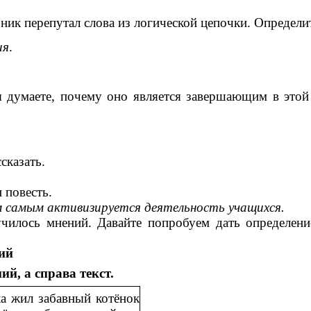
рник перепутал слова из логической цепочки. Определи
ия
.
ы думаете, почему оно является завершающим в этой 
сказать.
 повесть.
м самым активизируется деятельность учащихся.
училось мнений. Давайте попробуем дать определен
вий
й, а справа текст.
жил забавный котёнок