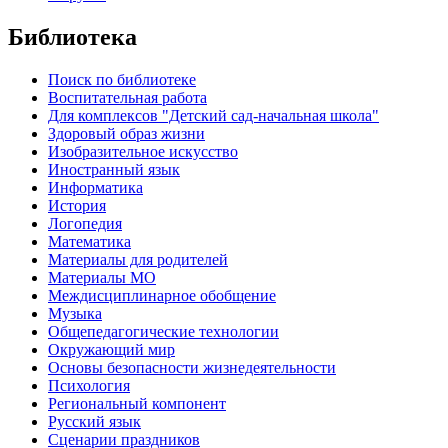
Библиотека
Поиск по библиотеке
Воспитательная работа
Для комплексов "Детский сад-начальная школа"
Здоровый образ жизни
Изобразительное искусство
Иностранный язык
Информатика
История
Логопедия
Математика
Материалы для родителей
Материалы МО
Междисциплинарное обобщение
Музыка
Общепедагогические технологии
Окружающий мир
Основы безопасности жизнедеятельности
Психология
Региональный компонент
Русский язык
Сценарии праздников