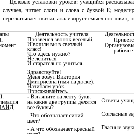
Целевые установки уроков: учащийся рассказыва
случаев, читает слоги и слова с буквой Е; модели
пересказывает сказки, анализирует смысл пословиц, 
апы
Деятельность учителя
Деятельнос
Прозвенел звонок весёлый,
I.
Приветс
И вошли вы в светлый
момент
Организовы
класс!
рабочее
Что здесь нужно?
Не лениться
И старательно учиться.
Здравствуйте!
Меня зовут Виктория
Дмитриевна (имя на доске).
Начинаем урок.
Присаживайтесь.
II.
- Взгляните на ленту букв:
Ответы учащ
лизация
на какие две группы делятся
ЛАЙД
все буквы?
Согласные зв
- Что обозначает синий
цвет?
Гласные звук
- А что обозначает красный