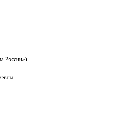
ла России»)
иевны