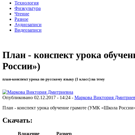
Технология
Физкультура
Чтение
Разное
Аудиозаписи
Видеозаписи
План - конспект урока обучени
России»)
план-конспект урока по русскому языку (1 класс) на тему
Опубликовано 02.12.2017 - 14:24 -
Маркова Виктория Дмитрие
План - конспект урока обучение грамоте (УМК «Школа России») «
Скачать:
Вложение
Размер