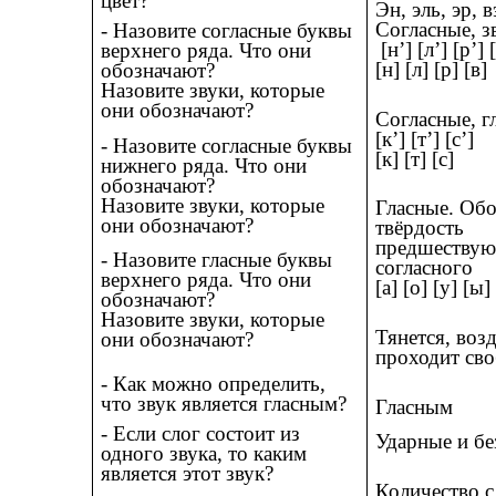
цвет?
Эн, эль, эр, в
Согласные, з
- Назовите согласные буквы
[н’] [л’] [р’] 
верхнего ряда. Что они
[н] [л] [р] [в]
обозначают?
Назовите звуки, которые
они обозначают?
Согласные, г
[к’] [т’] [с’]
- Назовите согласные буквы
[к] [т] [с]
нижнего ряда. Что они
обозначают?
Назовите звуки, которые
Гласные. Об
они обозначают?
твёрдость
предшеству
- Назовите гласные буквы
согласного
верхнего ряда. Что они
[а] [о] [у] [ы]
обозначают?
Назовите звуки, которые
Тянется, воз
они обозначают?
проходит св
- Как можно определить,
что звук является гласным?
Гласным
- Если слог состоит из
Ударные и б
одного звука, то каким
является этот звук?
Количество с