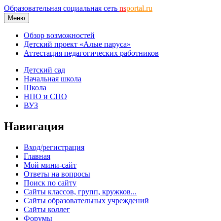
Образовательная социальная сеть
ns
portal.ru
Меню
Обзор возможностей
Детский проект «Алые паруса»
Аттестация педагогических работников
Детский сад
Начальная школа
Школа
НПО и СПО
ВУЗ
Навигация
Вход/регистрация
Главная
Мой мини-сайт
Ответы на вопросы
Поиск по сайту
Сайты классов, групп, кружков...
Сайты образовательных учреждений
Сайты коллег
Форумы