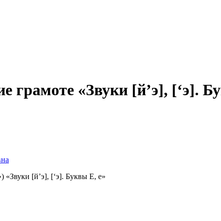
е грамоте «Звуки [й’э], [‘э].
вна
Звуки [й’э], [‘э]. Буквы Е, е»