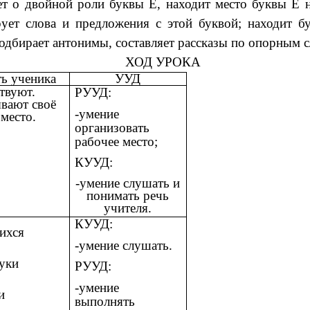
ет о двойной роли буквы Е, находит место буквы Е н
рует слова и предложения с этой буквой; находит б
подбирает антонимы, составляет рассказы по опорным 
ХОД УРОКА
ть ученика
УУД
твуют.
РУУД:
вают своё
-умение
 место.
организовать
рабочее место;
КУУД:
-умение слушать и
понимать речь
учителя.
КУУД:
ихся
-умение слушать.
уки
РУУД:
-умение
и
выполнять