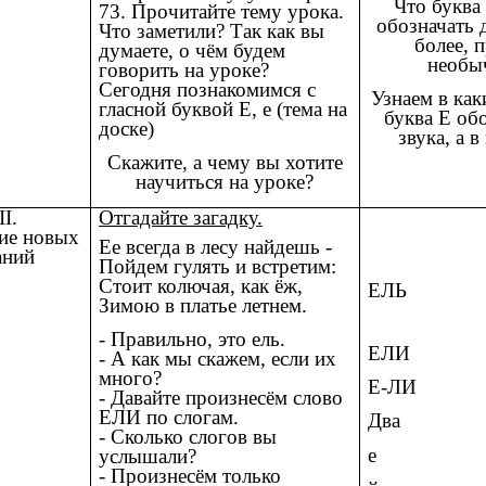
Что буква
73. Прочитайте тему урока.
обозначать 
Что заметили? Так как вы
более, 
думаете, о чём будем
необы
говорить на уроке?
Сегодня познакомимся с
Узнаем в как
гласной буквой Е, е (тема на
буква Е об
доске)
звука, а в
Скажите, а чему вы хотите
научиться на уроке?
II.
Отгадайте загадку.
ие новых
Ее всегда в лесу найдешь -
аний
Пойдем гулять и встретим:
Стоит колючая, как ёж,
ЕЛЬ
Зимою в платье летнем.
- Правильно, это ель.
ЕЛИ
- А как мы скажем, если их
много?
Е-ЛИ
- Давайте произнесём слово
ЕЛИ по слогам.
Два
- Сколько слогов вы
е
услышали?
- Произнесём только