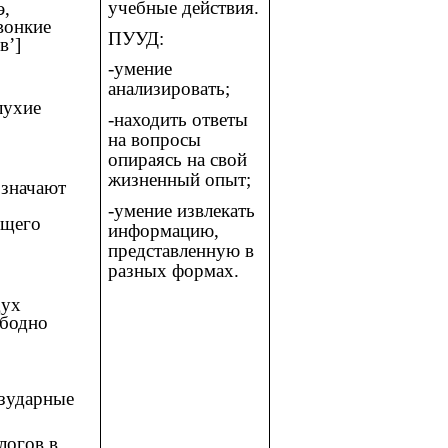
учебные действия.
э,
вонкие
ПУУД:
[в’]
-умение
анализировать;
лухие
-находить ответы
на вопросы
опираясь на свой
жизненный опыт;
означают
-умение извлекать
ющего
информацию,
представленную в
разных формах.
дух
ободно
езударные
логов в