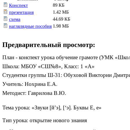
89 КБ
Конспект
1.42 МБ
презентация
44.69 КБ
схема
1.98 МБ
наглялядные пособия
Предварительный просмотр:
План - конспект урока обучение грамоте (УМК «Шко
Школа: МБОУ «СШ№8», Класс: 1 «А»
Студентки группы Ш-31: Обуховой Виктории Дмитр
Учитель: Нохрина Е.А.
Методист: Гаврилова В.Ю.
Тема урока: «Звуки [й’э], [‘э]. Буквы Е, е»
Тип урока: открытие нового знания