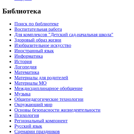
Библиотека
Поиск по библиотеке
Воспитательная работа
Для комплексов "Детский сад-начальная школа"
Здоровый образ жизни
Изобразительное искусство
Иностранный язык
Информатика
История
Логопедия
Математика
Материалы для родителей
Материалы МО
Междисциплинарное обобщение
Музыка
Общепедагогические технологии
Окружающий мир
Основы безопасности жизнедеятельности
Психология
Региональный компонент
Русский язык
Сценарии праздников