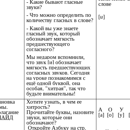
- Какие бывают гласные
слове
звуки?
- Что можно определить по
[
и
]
количеству гласных в слове?
- Какой вы уже знаете
гласный звук, который
обозначает мягкость
предшествующего
согласного?
Мы недаром вспомнили,
что звук [и] обозначает
мягкость предшествующих
согласных звуков. Сегодня
на уроке познакомимся с
ещё одной буквой, она
особая, "хитрая", так что
будьте внимательны!
ановка
Хотите узнать, в чем ее
мы.
хитрость?
А О У 
лагание
Прочитайте буквы, назовите
[а] [о] [у] 
ЛАЙД
звуки, которые они
обозначают?
Откройте Азбуку на стр.