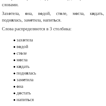
словами.
Зах
о
тела,
о
на, в
о
дой, ст
о
ле, м
о
гла, к
и
дать,
подн
я
лась, зам
е
тила, напит
ь
ся.
Слова распределяются в 3 столбика:
зах
о
тела
в
о
дой
ст
о
ле
м
о
гла
к
и
дать
подн
я
лась
зам
е
тила
о
на
д
о
стать
напит
ь
ся