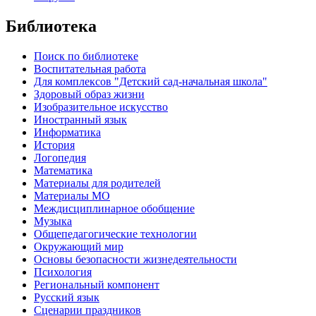
Библиотека
Поиск по библиотеке
Воспитательная работа
Для комплексов "Детский сад-начальная школа"
Здоровый образ жизни
Изобразительное искусство
Иностранный язык
Информатика
История
Логопедия
Математика
Материалы для родителей
Материалы МО
Междисциплинарное обобщение
Музыка
Общепедагогические технологии
Окружающий мир
Основы безопасности жизнедеятельности
Психология
Региональный компонент
Русский язык
Сценарии праздников