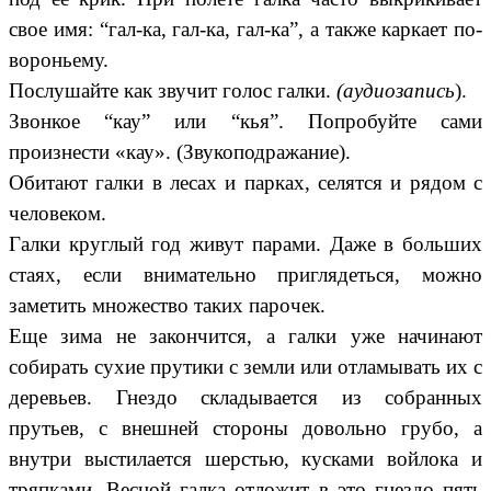
свое имя: “гал-ка, гал-ка, гал-ка”, а также каркает по-
вороньему.
Послушайте как звучит голос галки.
(аудиозапись
).
Звонкое “кау” или “кья”. Попробуйте сами
произнести «кау». (Звукоподражание).
Обитают галки в лесах и парках, селятся и рядом с
человеком.
Галки круглый год живут парами. Даже в больших
стаях, если внимательно приглядеться, можно
заметить множество таких парочек.
Еще зима не закончится, а галки уже начинают
собирать сухие прутики с земли или отламывать их с
деревьев. Гнездо складывается из собранных
прутьев, с внешней стороны довольно грубо, а
внутри выстилается шерстью, кусками войлока и
тряпками. Весной галка отложит в это гнездо пять