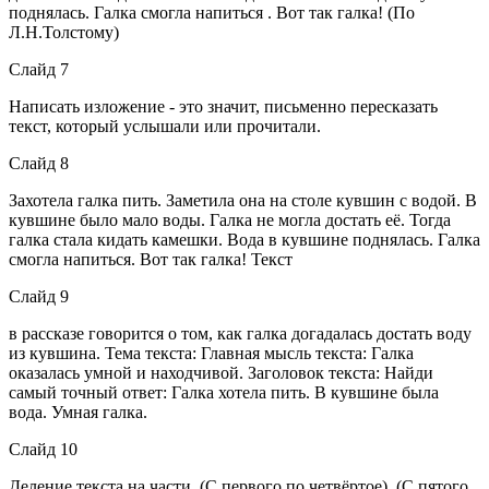
поднялась. Галка смогла напиться . Вот так галка! (По
Л.Н.Толстому)
Слайд 7
Написать изложение - это значит, письменно пересказать
текст, который услышали или прочитали.
Слайд 8
Захотела галка пить. Заметила она на столе кувшин с водой. В
кувшине было мало воды. Галка не могла достать её. Тогда
галка стала кидать камешки. Вода в кувшине поднялась. Галка
смогла напиться. Вот так галка! Текст
Слайд 9
в рассказе говорится о том, как галка догадалась достать воду
из кувшина. Тема текста: Главная мысль текста: Галка
оказалась умной и находчивой. Заголовок текста: Найди
самый точный ответ: Галка хотела пить. В кувшине была
вода. Умная галка.
Слайд 10
Деление текста на части. (С первого по четвёртое). (С пятого