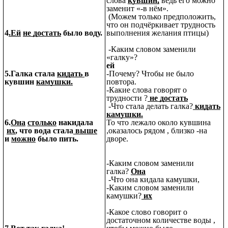
слова
кувшин,
ведь его можно
заменит «-в нём».
(Можем только предположить,
что он подчёркивает трудность
4
.Ей
не достать
было воду.
выполнения желания птицы)
-Каким словом заменили
«галку»?
ей
5.Галка стала
кидать
в
-Почему? Чтобы не было
кувшин
камушки.
повтора.
-Какие слова говорят о
трудности ?
не достать
-Что стала делать галка?
кидать
камушки.
6.
Она
столько
накидала
То что лежало около кувшина
их
, что вода стала
выше
,оказалось рядом , близко -на
и
можно
было пить.
дворе.
-Каким словом заменили
галка?
Она
-Что она кидала камушки,
-Каким словом заменили
камушки?
их
-Какое слово говорит о
достаточном количестве воды ,