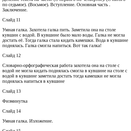
по седьмое). (Восьмое). Вступление. Основная часть .
Заключение.
Слайд 11
Умная галка. Захотела галка пить. Заметила она на столе
кувшин с водой. В кувшине было мало воды. Галка не могла
достать её. Тогда галка стала кидать камешки. Вода в кувшине
поднялась. Галка смогла напиться. Вот так галка!
Слайд 12
Словарно-орфографическая работа захотела она на столе с
водой не могла кидать поднялась смогла в кувшине на столе с
водой в кувшине заметила достать тогда камешки не могла
поднялась напиться в кувшине
Слайд 13
Физминутка
Слайд 14
Умная галка. Изложение.
Слайд 15