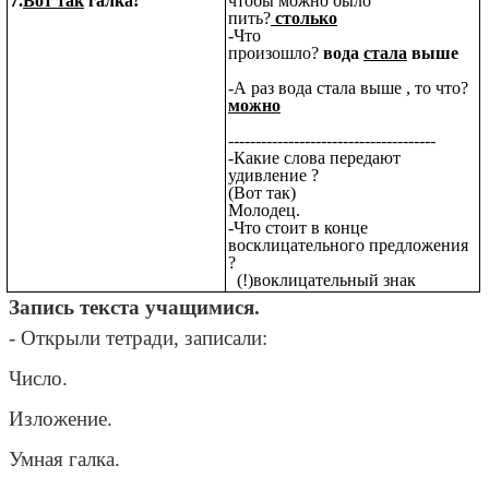
7.
Вот так
галка!
чтобы можно было
пить?
столько
-Что
произошло?
вода
стала
выше
-А раз вода стала выше , то что?
можно
--------------------------------------
-Какие слова передают
удивление ?
(Вот так)
Молодец.
-Что стоит в конце
восклицательного предложения
?
(!)воклицательный знак
Запись текста учащимися.
- Открыли тетради, записали:
Число.
Изложение.
Умная галка.