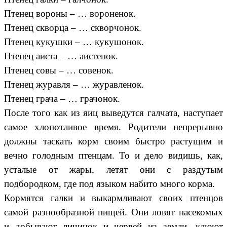
Птенец вороны – … вороненок.
Птенец скворца – … скворчонок.
Птенец кукушки – … кукушонок.
Птенец аиста – … аистенок.
Птенец совы – … совенок.
Птенец журавля – … журавленок.
Птенец грача – … грачонок.
После того как из яиц выведутся галчата, наступает
самое хлопотливое время. Родители непрерывно
должны таскать корм своим быстро растущим и
вечно голодным птенцам. То и дело видишь, как,
усталые от жары, летят они с раздутым
подбородком, где под языком набито много корма.
Кормятся галки и выкармливают своих птенцов
самой разнообразной пищей. Они ловят насекомых
и добывают личинок и червей из земли, клюют