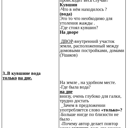
происходит весь случай?
Кувшин
-Что в нём находилось ?
(вода)
Это то что необходимо для
утоления жажды .
-Где стоял кувшин?
На дворе
ДВОР
-внутренний участок
земли, расположенный между
домовыми постройками, домами
(Ушаков)
3..В кувшине вода
только
на дне.
На земле , на удобном месте.
-Где была вода?
на дне
внизу, очень глубоко для галки,
трудно достать
_Зачем в предложении
употребляется слово
«только»?
-Больше нигде по близости не
было .
-Почему автор делает повтор