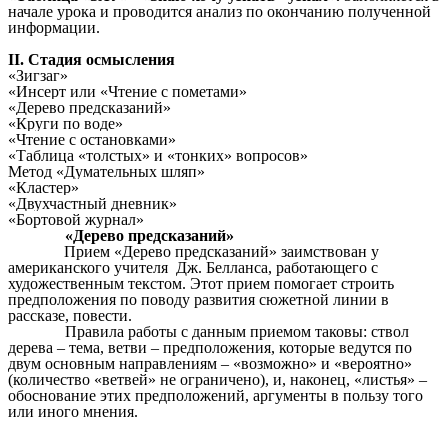
начале урока и проводится анализ по окончанию полученной
информации.
II. Стадия осмысления
«Зигзаг»
«Инсерт или «Чтение с пометами»
«Дерево предсказаний»
«Круги по воде»
«Чтение с остановками»
«Таблица «толстых» и «тонких» вопросов»
Метод «Думательных шляп»
«Кластер»
«Двухчастный дневник»
«Бортовой журнал»
«Дерево предсказаний»
Прием «Дерево предсказаний» заимствован у
американского учителя Дж. Белланса, работающего с
художественным текстом. Этот прием помогает строить
предположения по поводу развития сюжетной линии в
рассказе, повести.
Правила работы с данным приемом таковы: ствол
дерева – тема, ветви – предположения, которые ведутся по
двум основным направлениям – «возможно» и «вероятно»
(количество «ветвей» не ограничено), и, наконец, «листья» –
обоснование этих предположений, аргументы в пользу того
или иного мнения.