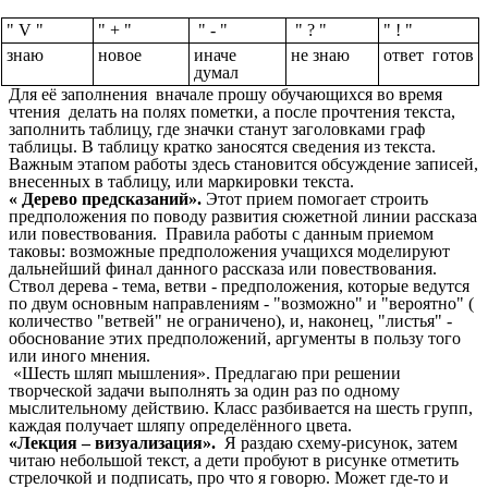
" V "
" + "
" - "
" ? "
" ! "
знаю
новое
иначе
не знаю
ответ готов
думал
Для её заполнения вначале прошу обучающихся во время
чтения делать на полях пометки, а после прочтения текста,
заполнить таблицу, где значки станут заголовками граф
таблицы. В таблицу кратко заносятся сведения из текста.
Важным этапом работы здесь становится обсуждение записей,
внесенных в таблицу, или маркировки текста.
« Дерево предсказаний».
Этот прием помогает строить
предположения по поводу развития сюжетной линии рассказа
или повествования. Правила работы с данным приемом
таковы: возможные предположения учащихся моделируют
дальнейший финал данного рассказа или повествования.
Ствол дерева - тема, ветви - предположения, которые ведутся
по двум основным направлениям - "возможно" и "вероятно" (
количество "ветвей" не ограничено), и, наконец, "листья" -
обоснование этих предположений, аргументы в пользу того
или иного мнения.
«Шесть шляп мышления». Предлагаю при решении
творческой задачи выполнять за один раз по одному
мыслительному действию. Класс разбивается на шесть групп,
каждая получает шляпу определённого цвета.
«Лекция – визуализация».
Я раздаю схему-рисунок, затем
читаю небольшой текст, а дети пробуют в рисунке отметить
стрелочкой и подписать, про что я говорю. Может где-то и