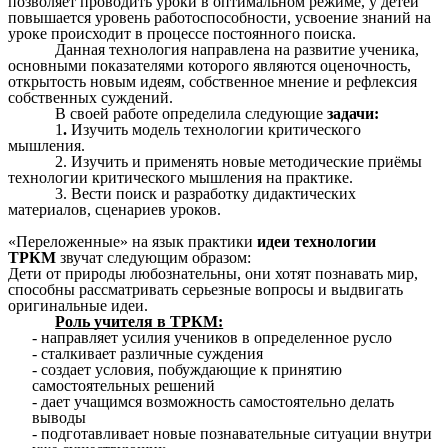
позволяет проводить уроки в оптимальном режиме, у детей
повышается уровень работоспособности, усвоение знаний на
уроке происходит в процессе постоянного поиска.
Данная технология направлена на развитие ученика,
основными показателями которого являются оценочность,
открытость новым идеям, собственное мнение и рефлексия
собственных суждений.
В своей работе определила следующие
задачи:
1
.
Изучить модель технологии критического
мышления.
2. Изучить и применять новые методические приёмы
технологии критического мышления на практике.
3. Вести поиск и разработку дидактических
материалов, сценариев уроков.
«Переложенные» на язык практики
идеи технологии
ТРКМ
звучат следующим образом:
Дети от природы любознательны, они хотят познавать мир,
способны рассматривать серьезные вопросы и выдвигать
оригинальные идеи.
Роль учителя в ТРКМ:
- направляет усилия учеников в определенное русло
- сталкивает различные суждения
- создает условия, побуждающие к принятию
самостоятельных решений
- дает учащимся возможность самостоятельно делать
выводы
- подготавливает новые познавательные ситуации внутри