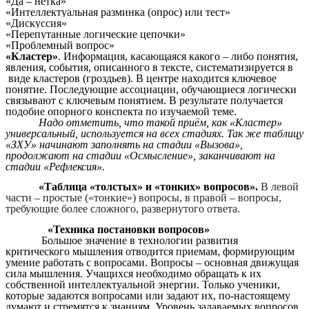
«Да – нетка»
«Интеллектуальная разминка (опрос) или тест»
«Дискуссия»
«Перепутанные логические цепочки»
«Проблемный вопрос»
«Кластер»
. Информация, касающаяся какого – либо понятия,
явления, события, описанного в тексте, систематизируется в
виде кластеров (гроздьев). В центре находится ключевое
понятие. Последующие ассоциации, обучающиеся логически
связывают с ключевым понятием. В результате получается
подобие опорного конспекта по изучаемой теме.
Надо отметить, что такой приём, как «Кластер»
универсальный, используется на всех стадиях. Так же таблицу
«ЗХУ» начинают заполнять на стадии «Вызова»,
продолжают на стадии «Осмысление», заканчивают на
стадии «Рефлексия».
«Таблица «толстых» и «тонких» вопросов».
В левой
части – простые («тонкие») вопросы, в правой – вопросы,
требующие более сложного, развернутого ответа.
«Техника постановки вопросов»
Большое значение в технологии развития
критического мышления отводится приемам, формирующим
умение работать с вопросами. Вопросы – основная движущая
сила мышления. Учащихся необходимо обращать к их
собственной интеллектуальной энергии. Только ученики,
которые задаются вопросами или задают их, по-настоящему
думают и стремятся к знаниям. Уровень задаваемых вопросов