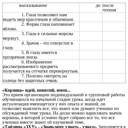
высказывание
до
после
чтения
1. Глаза позволяют нам
видеть мир красочным и объемным.
2. Форма глаза напоминает
яблоко.
3. Глаза в сильные морозы
мерзнут.
4. Зрачок - это отверстие в
глазу.
5. В глазу имеется
прозрачная линза.
6. Изображение
рассматриваемого предмета
получается на сетчатке перевернутым.
7. Полезно смотреть на
солнце без защитных очков.
«Корзина» идей, понятий, имен...
Это прием организации индивидуальной и групповой работы
обучающихся на начальной стадии урока
,
когда идет
актуализация имеющегося у них опыта и знаний, он
позволяет выяснить все, что знают или думают ученики по
обсуждаемой теме урока. На доске можно нарисовать значок
корзины, в которой условно будет собрано все то, что все
ученики вместе знают об изучаемой теме.
«Таблица «ЗХУ» - «Знаю-хочу узнать - узнал».
Заполняется в