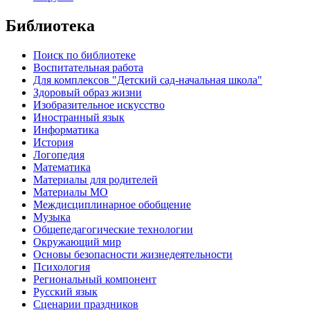
Библиотека
Поиск по библиотеке
Воспитательная работа
Для комплексов "Детский сад-начальная школа"
Здоровый образ жизни
Изобразительное искусство
Иностранный язык
Информатика
История
Логопедия
Математика
Материалы для родителей
Материалы МО
Междисциплинарное обобщение
Музыка
Общепедагогические технологии
Окружающий мир
Основы безопасности жизнедеятельности
Психология
Региональный компонент
Русский язык
Сценарии праздников