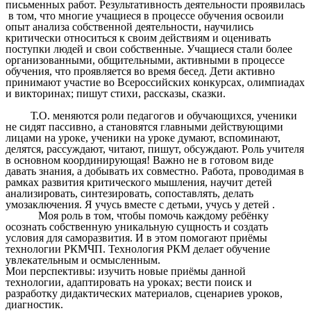
письменных работ. Результативность деятельности проявилась
в том, что многие учащиеся в процессе обучения освоили
опыт анализа собственной деятельности, научились
критически относиться к своим действиям и оценивать
поступки людей и свои собственные. Учащиеся стали более
организованными, общительными, активными в процессе
обучения, что проявляется во время бесед. Дети активно
принимают участие во Всероссийских конкурсах, олимпиадах
и викторинах; пишут стихи, рассказы, сказки.
Т.О. меняются роли педагогов и обучающихся, ученики
не сидят пассивно, а становятся главными действующими
лицами на уроке, ученики на уроке думают, вспоминают,
делятся, рассуждают, читают, пишут, обсуждают. Роль учителя
в основном координирующая! В
ажно не в готовом виде
давать знания, а добывать их совместно. Работа, проводимая в
рамках развития критического мышления, научит детей
анализировать, синтезировать, сопоставлять, делать
умозаключения. Я учусь вместе с детьми, учусь у детей .
Моя роль в том, чтобы помочь каждому ребёнку
осознать собственную уникальную сущность и создать
условия для саморазвития. И в этом помогают приёмы
технологии РКМЧП. Технология РКМ делает обучение
увлекательным и осмысленным.
Мои перспективы: изучить новые приёмы данной
технологии, адаптировать на уроках;
вести поиск и
разработку дидактических материалов, сценариев уроков,
диагностик.