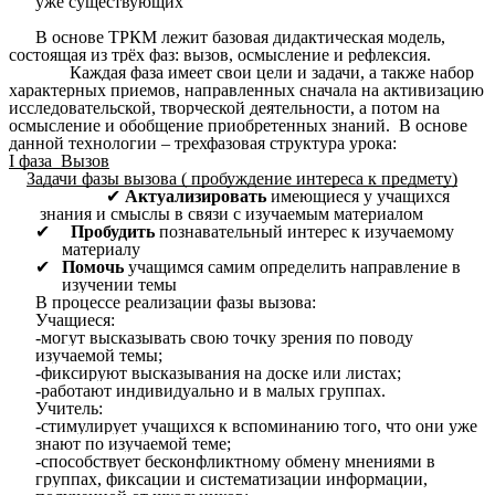
уже существующих
В основе ТРКМ лежит базовая дидактическая модель,
состоящая из трёх фаз: вызов, осмысление и рефлексия.
Каждая фаза имеет свои цели и задачи, а также набор
характерных приемов, направленных сначала на активизацию
исследовательской, творческой деятельности, а потом на
осмысление и обобщение приобретенных знаний.
В основе
данной технологии – трехфазовая структура урока:
I фаза Вызов
Задачи фазы вызова ( пробуждение интереса к предмету)
Актуализировать
имеющиеся у учащихся
знания и смыслы в связи с изучаемым материалом
Пробудить
познавательный интерес к изучаемому
материалу
Помочь
учащимся самим определить направление в
изучении темы
В процессе реализации фазы вызова:
Учащиеся:
-могут высказывать свою точку зрения по поводу
изучаемой темы;
-фиксируют высказывания на доске или листах;
-работают индивидуально и в малых группах.
Учитель:
-стимулирует учащихся к вспоминанию того, что они уже
знают по изучаемой теме;
-способствует бесконфликтному обмену мнениями в
группах, фиксации и систематизации информации,