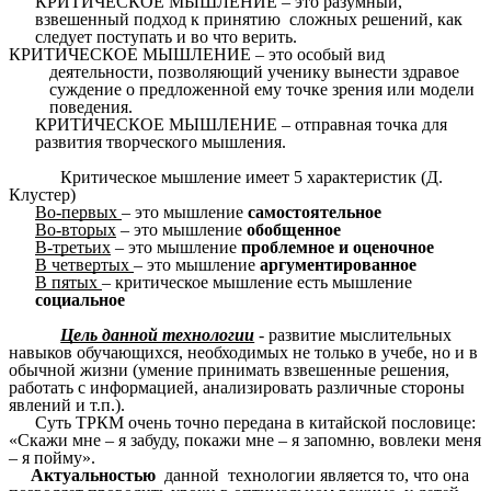
КРИТИЧЕСКОЕ МЫШЛЕНИЕ – это разумный,
взвешенный подход к принятию сложных решений, как
следует поступать и во что верить.
КРИТИЧЕСКОЕ МЫШЛЕНИЕ – это особый вид
деятельности, позволяющий ученику вынести здравое
суждение о предложенной ему точке зрения или модели
поведения.
КРИТИЧЕСКОЕ МЫШЛЕНИЕ – отправная точка для
развития творческого мышления.
Критическое мышление имеет 5 характеристик (Д.
Клустер)
Во-первых
– это мышление
самостоятельное
Во-вторых
– это мышление
обобщенное
В-третьих
– это мышление
проблемное и оценочное
В четвертых
– это мышление
аргументированное
В пятых
– критическое мышление есть мышление
социальное
Цель данной технологии
- развитие мыслительных
навыков обучающихся, необходимых не только в учебе, но и в
обычной жизни (умение принимать взвешенные решения,
работать с информацией, анализировать различные стороны
явлений и т.п.).
Суть ТРКМ очень точно передана в китайской пословице:
«Скажи мне – я забуду, покажи мне – я запомню, вовлеки меня
– я пойму».
Актуальностью
данной технологии является то, что она