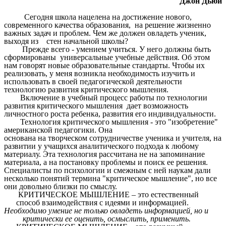
Джон Дьюи
Сегодня школа нацелена на достижение нового,
современного качества образования, на решение жизненно
важных задач и проблем. Чем же должен овладеть ученик,
выходя из стен начальной школы?
Прежде всего - умением учиться. У него должны быть
сформированы универсальные учебные действия. Об этом
нам говорят новые образовательные стандарты. Чтобы их
реализовать, у меня возникла необходимость изучить и
использовать в своей педагогической деятельности
технологию развития критического мышления.
Включение в учебный процесс работы по технологии
развития критического мышления дает возможность
личностного роста ребенка, развития его индивидуальности.
Технология критического мышления - это "изобретение"
американской педагогики. Она
основана на творческом сотрудничестве ученика и учителя, на
развитии у учащихся аналитического подхода к любому
материалу. Эта технология рассчитана не на запоминание
материала, а на постановку проблемы и поиск ее решения.
Специалисты по психологии и смежным с ней наукам дали
несколько понятий термина "критическое мышление", но все
они довольно близки по смыслу.
КРИТИЧЕСКОЕ МЫШЛЕНИЕ – это естественный
способ взаимодействия с идеями и информацией.
Необходимо умение не только овладеть информацией, но и
критически ее оценить, осмыслить, применить.