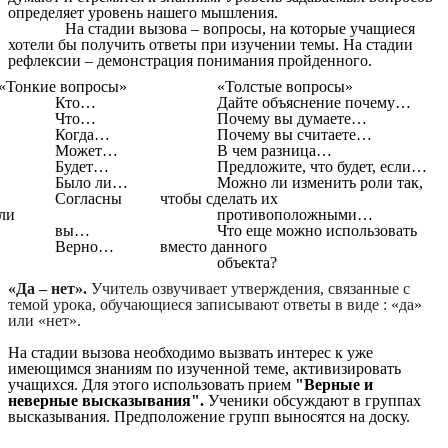
определяет уровень нашего мышления.
На стадии вызова – вопросы, на которые учащиеся
хотели бы получить ответы при изучении темы. На стадии
рефлексии – демонстрация понимания пройденного.
«Тонкие вопросы»
«Толстые вопросы»
Кто…
Дайте объяснение почему…
Что…
Почему вы думаете…
Когда…
Почему вы считаете…
Может…
В чем разница…
Будет…
Предложите, что будет, если…
Было ли…
Можно ли изменить роли так,
Согласны
чтобы сделать их
ли
противоположными…
вы…
Что еще можно использовать
Верно…
вместо данного
объекта?
«Да – нет».
Учитель озвучивает утверждения, связанные с
темой урока, обучающиеся записывают ответы в виде : «да»
или «нет».
На стадии вызова необходимо вызвать интерес к уже
имеющимся знаниям по изученной теме, активизировать
учащихся. Для этого использовать прием
"Верные и
неверные высказывания".
Ученики обсуждают в группах
высказывания. Предположение групп выносятся на доску.