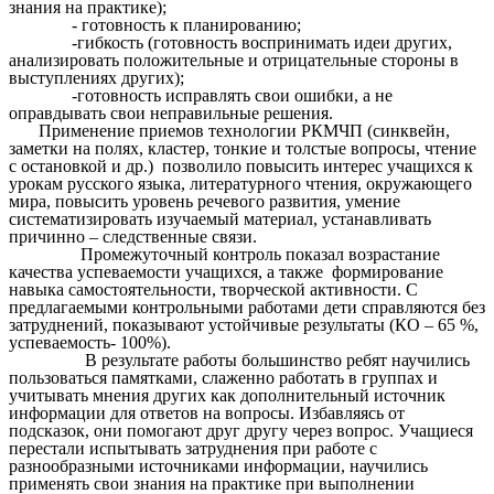
знания на практике);
- готовность к планированию;
-гибкость (готовность воспринимать идеи других,
анализировать положительные и отрицательные стороны в
выступлениях других);
-готовность исправлять свои ошибки, а не
оправдывать свои неправильные решения.
Применение приемов технологии РКМЧП (синквейн,
заметки на полях, кластер, тонкие и толстые вопросы, чтение
с остановкой и др.) позволило повысить интерес учащихся к
урокам русского языка, литературного чтения, окружающего
мира, повысить уровень речевого развития, умение
систематизировать изучаемый материал, устанавливать
причинно – следственные связи.
Промежуточный контроль показал возрастание
качества успеваемости учащихся, а также формирование
навыка самостоятельности, творческой активности. С
предлагаемыми контрольными работами дети справляются без
затруднений, показывают устойчивые результаты (КО – 65 %,
успеваемость- 100%).
В результате работы большинство ребят научились
пользоваться памятками, слаженно работать в группах и
учитывать мнения других как дополнительный источник
информации для ответов на вопросы. Избавляясь от
подсказок, они помогают друг другу через вопрос. Учащиеся
перестали испытывать затруднения при работе с
разнообразными источниками информации, научились
применять свои знания на практике при выполнении