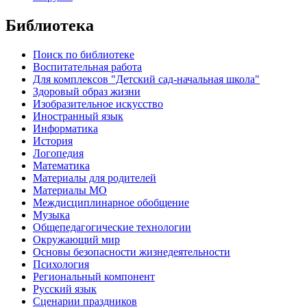
Библиотека
Поиск по библиотеке
Воспитательная работа
Для комплексов "Детский сад-начальная школа"
Здоровый образ жизни
Изобразительное искусство
Иностранный язык
Информатика
История
Логопедия
Математика
Материалы для родителей
Материалы МО
Междисциплинарное обобщение
Музыка
Общепедагогические технологии
Окружающий мир
Основы безопасности жизнедеятельности
Психология
Региональный компонент
Русский язык
Сценарии праздников