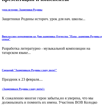
урок истории -Защитники Родины
Защитники Родины историч. урок для нач. школы...
Внеклассное мероприятие ко Дню защитника Отечества "Папа- защитник Родины и
семьи"
Разработка литературно - музыкальной композиции на
татарском языке...
Сценарий "Защитникам Родины славу поем!"
Праздник к 23 февраля....
«Защитникам Родины славу поём!»
К сожалению многие герои забыты,но я уверена, что мы
должнызнать и помнить их имена. Участник ВОВ Колодко