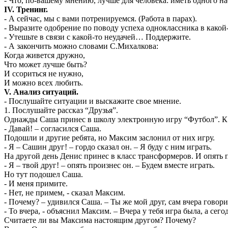
- Что, по-вашему мнению, лучше для человека: иметь одного н
IV. Тренинг.
- А сейчас, мы с вами потренируемся. (Работа в парах).
- Выразите одобрение по поводу успеха одноклассника в какой-
- Утешьте в связи с какой-то неудачей… Поддержите.
- А закончить можно словами С.Михалкова:
Когда живется дружно,
Что может лучше быть?
И ссориться не нужно,
И можно всех любить.
V. Анализ ситуаций.
- Послушайте ситуации и выскажите свое мнение.
1. Послушайте рассказ “Друзья”.
Однажды Саша принес в школу электронную игру “Футбол”. К н
- Давай! – согласился Саша.
Подошли и другие ребята, но Максим заслонил от них игру.
- Я – Сашин друг! – гордо сказал он. – Я буду с ним играть.
На другой день Денис принес в класс трансформеров. И опять 
- Я – твой друг! – опять произнес он. – Будем вместе играть.
Но тут подошел Саша.
- И меня примите.
- Нет, не примем, - сказал Максим.
- Почему? – удивился Саша. – Ты же мой друг, сам вчера говори
- То вчера, - объяснил Максим. – Вчера у тебя игра была, а сег
Считаете ли вы Максима настоящим другом? Почему?