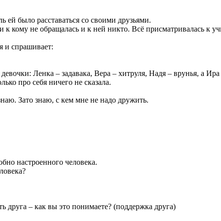
ь ей было расставаться со своими друзьями.
 к кому не обращалась и к ней никто. Всё присматривалась к учи
я и спрашивает:
е девочки: Ленка – задавака, Вера – хитруля, Надя – врунья, а Ира
лько про себя ничего не сказала.
знаю. Зато знаю, с кем мне не надо дружить.
юбно настроенного человека.
ловека?
ть друга – как вы это понимаете? (поддержка друга)