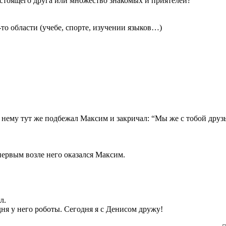
астоящего друга или множество знакомых и приятелей?
то области (учебе, спорте, изучении языков…)
ему тут же подбежал Максим и закричал: “Мы же с тобой друзья,
первым возле него оказался Максим.
л.
одня у него роботы. Сегодня я с Денисом дружу!