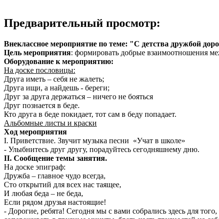
Предварительный просмотр:
Внеклассное мероприятие по теме: "C детства дружбой до
Цель мероприятия
: формировать добрые взаимоотношения меж
Оборудование к мероприятию:
На доске пословицы:
Друга иметь – себя не жалеть;
Друга ищи, а найдешь - береги;
Друг за друга держаться – ничего не бояться
Друг познается в беде.
Кто друга в беде покидает, тот сам в беду попадает.
Альбомные листы и краски
Ход мероприятия
I. Приветствие. Звучит музыка песни «Учат в школе»
- Улыбнитесь друг другу, порадуйтесь сегодняшнему дню.
II. Сообщение темы занятия.
На доске эпиграф:
Дружба – главное чудо всегда,
Сто открытий для всех нас таящее,
И любая беда – не беда,
Если рядом друзья настоящие!
- Дорогие, ребята! Сегодня мы с вами собрались здесь для того