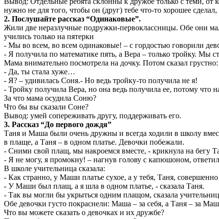
Вывод: Отдельные ребята склонны к дружбе только с теми, от к
нужно не для того, чтобы он (друг) тебе что-то хорошее сделал,
2. Послушайте рассказ “Одинаковые”.
Жили две неразлучные подружки-первоклассницы. Обе они мале
учились только на пятерки
- Мы во всем, во всем одинаковые! – с гордостью говорили дев
- Я получила по математике пять, а Вера – только тройку. Мы
Мама внимательно посмотрела на дочку. Потом сказал грустно:
- Да, ты стала хуже…
- Я? – удивилась Соня.- Но ведь тройку-то получила не я!
- Тройку получила Вера, но она ведь получила ее, потому что 
За что мама осудила Соню?
Что бы вы сказали Соне?
Вывод: умей сопереживать другу, поддерживать его.
3. Рассказ “До первого дождя”
Таня и Маша были очень дружны и всегда ходили в школу вмест
в плаще, а Таня – в одном платье. Девочки побежали.
- Сними свой плащ, мы накроемся вместе, - крикнула на бегу Т
- Я не могу, я промокну! – нагнув голову с капюшоном, ответи
В школе учительница сказала:
- Как странно, у Маши платье сухое, а у тебя, Таня, совершенн
- У Маши был плащ, а я шла в одном платье, - сказала Таня.
- Так вы могли бы укрыться одним плащом, сказала учительница
Обе девочки густо покраснели: Маша – за себя, а Таня – за Маш
Что вы можете сказать о девочках и их дружбе?