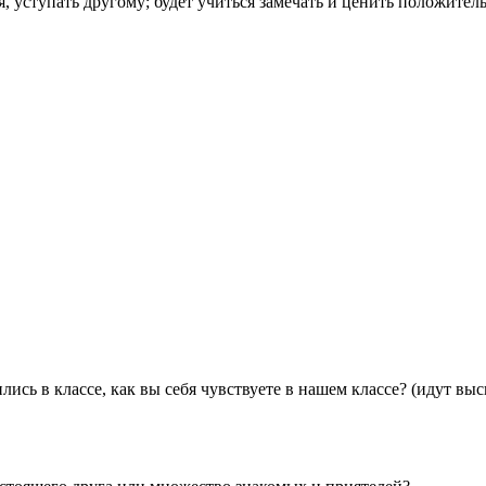
бя, уступать другому; будет учиться замечать и ценить положите
лись в классе, как вы себя чувствуете в нашем классе? (идут выс