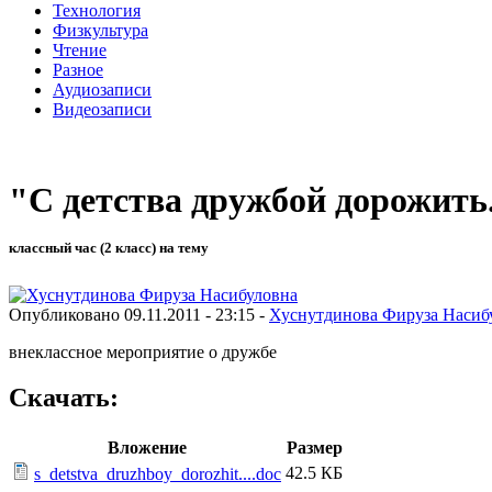
Технология
Физкультура
Чтение
Разное
Аудиозаписи
Видеозаписи
"С детства дружбой дорожить.
классный час (2 класс) на тему
Опубликовано 09.11.2011 - 23:15 -
Хуснутдинова Фируза Насиб
внеклассное мероприятие о дружбе
Скачать:
Вложение
Размер
42.5 КБ
s_detstva_druzhboy_dorozhit....doc