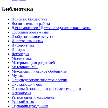
Библиотека
Поиск по библиотеке
Воспитательная работа
Для комплексов "Детский сад-начальная школа"
Здоровый образ жизни
Изобразительное искусство
Иностранный язык
Информатика
История
Логопедия
Математика
Материалы для родителей
Материалы МО
Междисциплинарное обобщение
Музыка
Общепедагогические технологии
Окружающий мир
Основы безопасности жизнедеятельности
Психология
Региональный компонент
Русский язык
Сценарии праздников