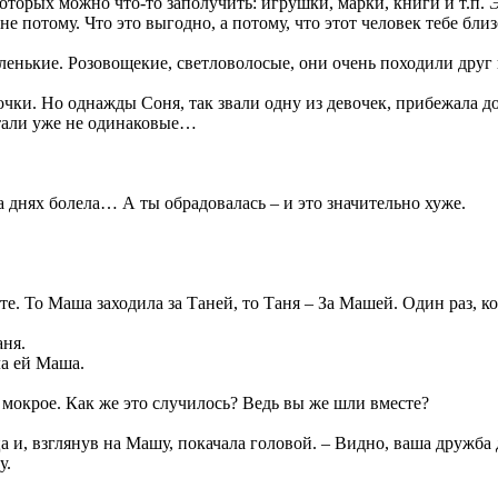
оторых можно что-то заполучить: игрушки, марки, книги и т.п. Э
 не потому. Что это выгодно, а потому, что этот человек тебе бл
нькие. Розовощекие, светловолосые, они очень походили друг н
очки. Но однажды Соня, так звали одну из девочек, прибежала д
 стали уже не одинаковые…
на днях болела… А ты обрадовалась – и это значительно хуже.
е. То Маша заходила за Таней, то Таня – За Машей. Один раз, к
аня.
ла ей Маша.
о мокрое. Как же это случилось? Ведь вы же шли вместе?
 и, взглянув на Машу, покачала головой. – Видно, ваша дружба 
у.