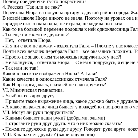
Почему обе девочки густо покраснели?
4. Рассказ “Так или не так?”
Переехала Нюра на новую квартиру в другой район города. Жал
В новой школе Нюра никого не знала. Поэтому на уроках она ни
коридоре около окна одна, не играла, не ходила ни с кем.
Как-то на большой перемене подошла к ней одноклассница Гал
- Ты еще ни с кем не дружишь?
- Нет, - ответила Нюра.
- И я ни с кем не дружу, - вздохнула Галя. – Плохие у нас класс
Почти всех девочек перебрала Галя – все оказались плохими. То
- Просто не знаю, с кем ты можешь подружиться у нас?!
- Не волнуйся, - ответила Нюра. – С кем я подружусь, я еще не 
- Так или не так!
Какой в рассказе изображена Нюра? А Галя?
Какие качества в одноклассниках отмечала Галя?
Как Нюра догадалась, с кем ей не надо дружить?
VI. Мимическая гимнастика.
- Улыбнитесь друг другу.
- Примите такое выражение лица, какое должно быть у дружел
- А какое выражение лица бывает у враждебно настроенного че
VII. Могут ли руки подружиться?
- Какими бывают наши руки? (добрыми, злыми)
- Потрогайте руки друг друга. Что о них можно сказать?
- Пожмите дружески руки друг другу. Говорят: рука друга, локо
VIII. Как пахнет дружба? (ваши ощущения)