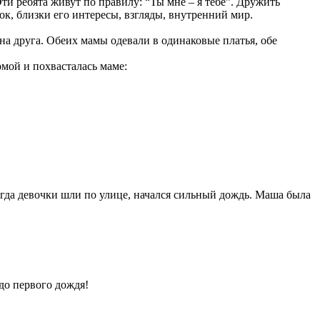
ти ребята живут по правилу: “Ты мне – я тебе”. Дружить
изок, близки его интересы, взгляды, внутренний мир.
а друга. Обеих мамы одевали в одинаковые платья, обе
омой и похвасталась маме:
огда девочки шли по улице, начался сильный дождь. Маша была
до первого дождя!