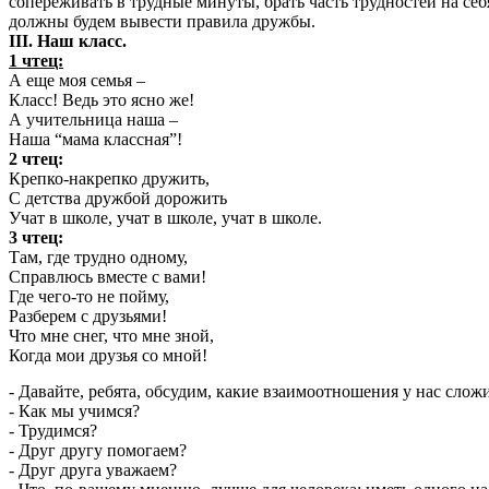
сопереживать в трудные минуты, брать часть трудностей на се
должны будем вывести правила дружбы.
III. Наш класс.
1 чтец:
А еще моя семья –
Класс! Ведь это ясно же!
А учительница наша –
Наша “мама классная”!
2 чтец:
Крепко-накрепко дружить,
С детства дружбой дорожить
Учат в школе, учат в школе, учат в школе.
3 чтец:
Там, где трудно одному,
Справлюсь вместе с вами!
Где чего-то не пойму,
Разберем с друзьями!
Что мне снег, что мне зной,
Когда мои друзья со мной!
- Давайте, ребята, обсудим, какие взаимоотношения у нас сложи
- Как мы учимся?
- Трудимся?
- Друг другу помогаем?
- Друг друга уважаем?