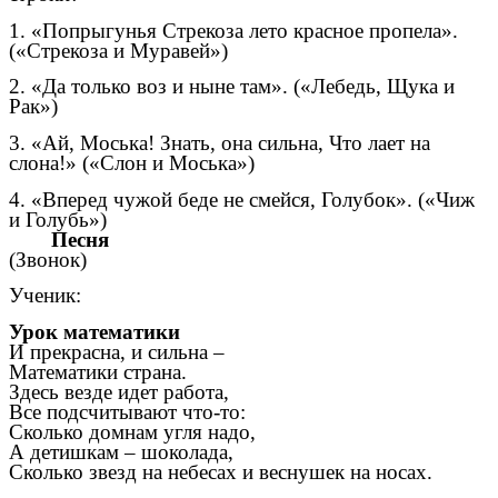
1. «Попрыгунья Стрекоза лето красное пропела».
(«Стрекоза и Муравей»)
2. «Да только воз и ныне там». («Лебедь, Щука и
Рак»)
3. «Ай, Моська! Знать, она сильна, Что лает на
слона!» («Слон и Моська»)
4. «Вперед чужой беде не смейся, Голубок». («Чиж
и Голубь»)
Песня
(Звонок)
Ученик:
Урок математики
И прекрасна, и сильна –
Математики страна.
Здесь везде идет работа,
Все подсчитывают что-то:
Сколько домнам угля надо,
А детишкам – шоколада,
Сколько звезд на небесах и веснушек на носах.