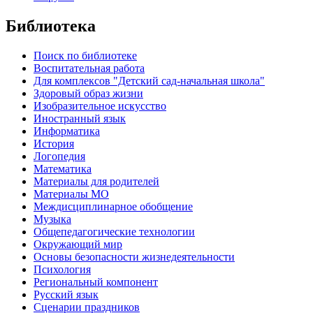
Библиотека
Поиск по библиотеке
Воспитательная работа
Для комплексов "Детский сад-начальная школа"
Здоровый образ жизни
Изобразительное искусство
Иностранный язык
Информатика
История
Логопедия
Математика
Материалы для родителей
Материалы МО
Междисциплинарное обобщение
Музыка
Общепедагогические технологии
Окружающий мир
Основы безопасности жизнедеятельности
Психология
Региональный компонент
Русский язык
Сценарии праздников