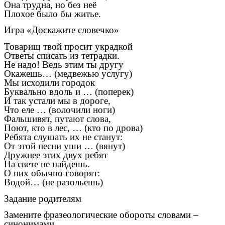
Она трудна, но без неё
Плохое было бы житье.
Игра «Доскажите словечко»
Товарищ твой просит украдкой
Ответы списать из тетрадки.
Не надо! Ведь этим ты другу
Окажешь… (медвежью услугу)
Мы исходили городок
Буквально вдоль и … (поперек)
И так устали мы в дороге,
Что еле … (волочили ноги)
Фальшивят, путают слова,
Поют, кто в лес, … (кто по дрова)
Ребята слушать их не станут:
От этой песни уши … (вянут)
Дружнее этих двух ребят
На свете не найдешь.
О них обычно говорят:
Водой… (не разольешь)
Задание родителям
Замените фразеологические обороты словами –
синонимами