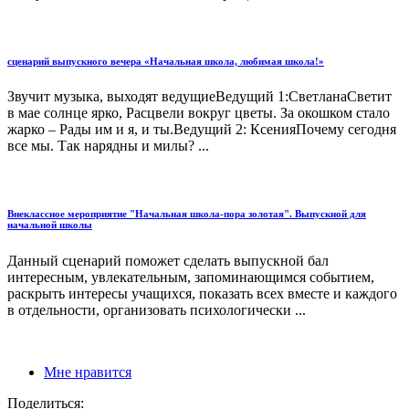
сценарий выпускного вечера «Начальная школа, любимая школа!»
Звучит музыка, выходят ведущиеВедущий 1:СветланаСветит
в мае солнце ярко, Расцвели вокруг цветы. За окошком стало
жарко – Рады им и я, и ты.Ведущий 2: КсенияПочему сегодня
все мы. Так нарядны и милы? ...
Внеклассное мероприятие "Начальная школа-пора золотая". Выпускной для
начальной школы
Данный сценарий поможет сделать выпускной бал
интересным, увлекательным, запоминающимся событием,
раскрыть интересы учащихся, показать всех вместе и каждого
в отдельности, организовать психологически ...
Мне нравится
Поделиться: