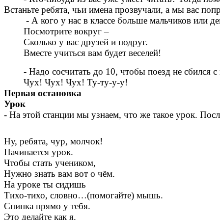
Встаньте ребята, чьи имена прозвучали, а мы вас по
- А кого у нас в классе больше мальчиков или дев
Посмотрите вокруг –
Сколько у вас друзей и подруг.
Вместе учиться вам будет веселей!
- Надо сосчитать до 10, чтобы поезд не сбился с 
Чух! Чух! Чух! Ту-ту-у-у!
Первая остановка
Урок
- На этой станции мы узнаем, что же такое урок. Пос
Ну, ребята, чур, молчок!
Начинается урок.
Чтобы стать учеником,
Нужно знать вам вот о чём.
На уроке ты сидишь
Тихо-тихо, словно…(помогайте) мышь.
Спинка прямо у тебя.
Это делайте как я.