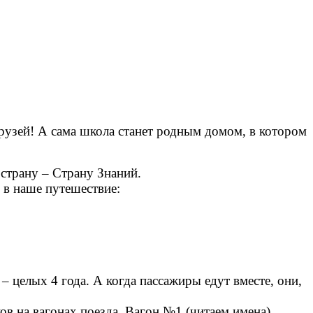
рузей! А сама школа станет родным домом, в котором
страну – Страну Знаний.
 в наше путешествие:
лых 4 года. А когда пассажиры едут вместе, они,
 на вагонах поезда. Вагон №1 (читаем имена).