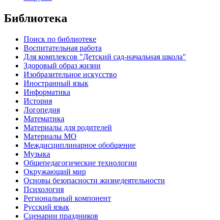
Библиотека
Поиск по библиотеке
Воспитательная работа
Для комплексов "Детский сад-начальная школа"
Здоровый образ жизни
Изобразительное искусство
Иностранный язык
Информатика
История
Логопедия
Математика
Материалы для родителей
Материалы МО
Междисциплинарное обобщение
Музыка
Общепедагогические технологии
Окружающий мир
Основы безопасности жизнедеятельности
Психология
Региональный компонент
Русский язык
Сценарии праздников