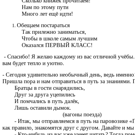
Сколько книжек прочитаем!
Нам по этому пути
Много лет ещё идти!
Обещаем постараться
Так прилежно заниматься,
Чтобы в школе самым лучшим
Оказался ПЕРВЫЙ КЛАСС!
- Спасибо! Я желаю каждому из вас отличной учёбы.
вам будет тепло и уютно.
- Сегодня удивительно необычный день, ведь именно
Пришла пора и нам отправиться в путь за знаниями. 
Братцы в гости снарядились,
Друг за друга уцепились
И помчались в путь далёк,
Лишь оставили дымок.
(вагоны поезда)
- Итак, мы отправляемся в путь на паровозике «П
как правило, знакомятся друг с другом. Давайте и м
- Кто-нибудь из вас уже умеет читать? Тогда помог