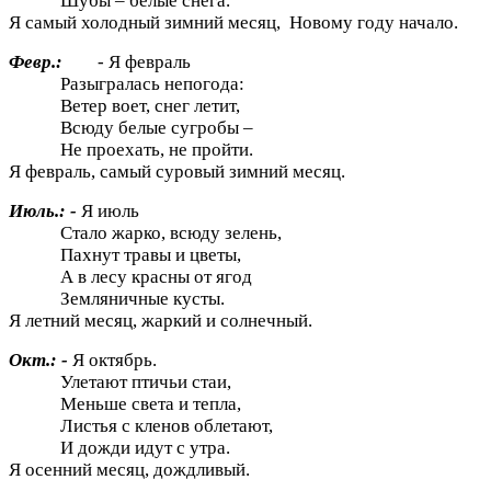
Шубы – белые снега.
Я самый холодный зимний месяц, Новому году начало.
Февр.:
- Я февраль
Разыгралась непогода:
Ветер воет, снег летит,
Всюду белые сугробы –
Не проехать, не пройти.
Я февраль, самый суровый зимний месяц.
Июль.: -
Я июль
Стало жарко, всюду зелень,
Пахнут травы и цветы,
А в лесу красны от ягод
Земляничные кусты.
Я летний месяц, жаркий и солнечный.
Окт.: -
Я октябрь.
Улетают птичьи стаи,
Меньше света и тепла,
Листья с кленов облетают,
И дожди идут с утра.
Я осенний месяц, дождливый.