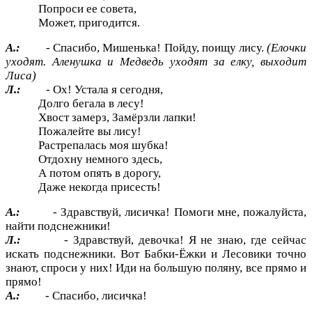
Попроси ее совета,
Может, пригодится.
А.:
- Спасибо, Мишенька! Пойду, поищу лису.
(Елочки
уходят. Аленушка и Медведь уходят за елку, выходит
Лиса)
Л.:
-
Ох! Устала я сегодня,
Долго бегала в лесу!
Хвост замерз, Замёрзли лапки!
Пожалейте вы лису!
Растрепалась моя шубка!
Отдохну немного здесь,
А потом опять в дорогу,
Даже некогда присесть!
А.:
- Здравствуй, лисичка! Помоги мне, пожалуйста,
найти подснежники!
Л.:
- Здравствуй, девочка! Я не знаю, где сейчас
искать подснежники. Вот Бабки-Ёжки и Лесовики точно
знают, спроси у них! Иди на большую поляну, все прямо и
прямо!
А.:
- Спасибо, лисичка!