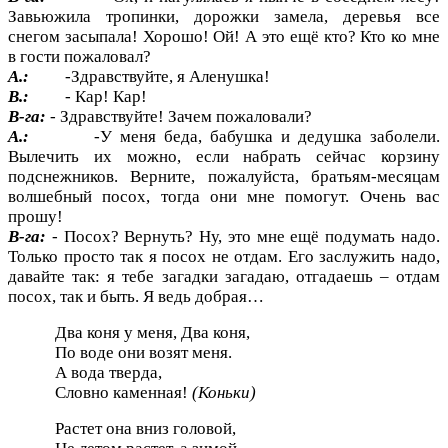
Завьюжила тропинки, дорожки замела, деревья все
снегом засыпала! Хорошо! Ой! А это ещё кто? Кто ко мне
в гости пожаловал?
А.:
-Здравствуйте, я Аленушка!
В.:
- Кар! Кар!
В-га:
- Здравствуйте! Зачем пожаловали?
А.:
-У меня беда, бабушка и дедушка заболели.
Вылечить их можно, если набрать сейчас корзину
подснежников. Верните, пожалуйста, братьям-месяцам
волшебный посох, тогда они мне помогут. Очень вас
прошу!
В-га:
- Посох? Вернуть? Ну, это мне ещё подумать надо.
Только просто так я посох не отдам. Его заслужить надо,
давайте так: я тебе загадки загадаю, отгадаешь – отдам
посох, так и быть. Я ведь добрая…
Два коня у меня, Два коня,
По воде они возят меня.
А вода тверда,
Словно каменная!
(Коньки)
Растет она вниз головой,