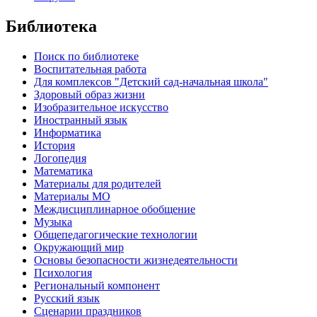
Библиотека
Поиск по библиотеке
Воспитательная работа
Для комплексов "Детский сад-начальная школа"
Здоровый образ жизни
Изобразительное искусство
Иностранный язык
Информатика
История
Логопедия
Математика
Материалы для родителей
Материалы МО
Междисциплинарное обобщение
Музыка
Общепедагогические технологии
Окружающий мир
Основы безопасности жизнедеятельности
Психология
Региональный компонент
Русский язык
Сценарии праздников