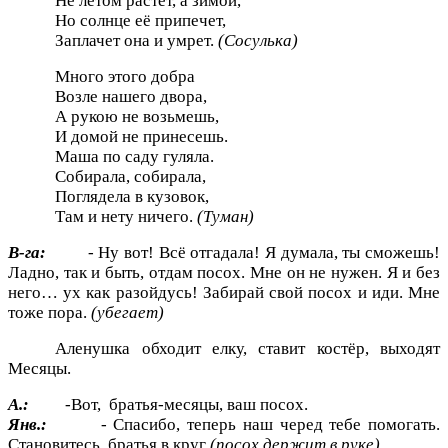
Не летом растет, а зимой,
Но солнце её припечет,
Заплачет она и умрет.
(Сосулька)
Много этого добра
Возле нашего двора,
А рукою не возьмешь,
И домой не принесешь.
Маша по саду гуляла.
Собирала, собирала,
Поглядела в кузовок,
Там и нету ничего.
(Туман)
В-га:
- Ну вот! Всё отгадала! Я думала, ты сможешь!
Ладно, так и быть, отдам посох. Мне он не нужен. Я и без
него… ух как разойдусь! Забирай свой посох и иди. Мне
тоже пора.
(убегает)
Аленушка обходит елку, ставит костёр, выходят
Месяцы.
А.:
-Вот, братья-месяцы, ваш посох.
Янв.:
- Спасибо, теперь наш черед тебе помогать.
Становитесь, братья в круг
(посох держит в руке)