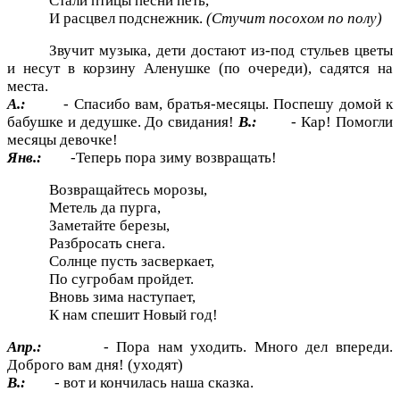
Стали птицы песни петь,
И расцвел подснежник.
(Стучит посохом по полу)
Звучит музыка, дети достают из-под стульев цветы
и несут в корзину Аленушке (по очереди), садятся на
места.
А.:
- Спасибо вам, братья-месяцы. Поспешу домой к
бабушке и дедушке. До свидания!
В.:
- Кар! Помогли
месяцы девочке!
Янв.:
-Теперь пора зиму возвращать!
Возвращайтесь морозы,
Метель да пурга,
Заметайте березы,
Разбросать снега.
Солнце пусть засверкает,
По сугробам пройдет.
Вновь зима наступает,
К нам спешит Новый год!
Апр.:
- Пора нам уходить. Много дел впереди.
Доброго вам дня! (уходят)
В.:
- вот и кончилась наша сказка.