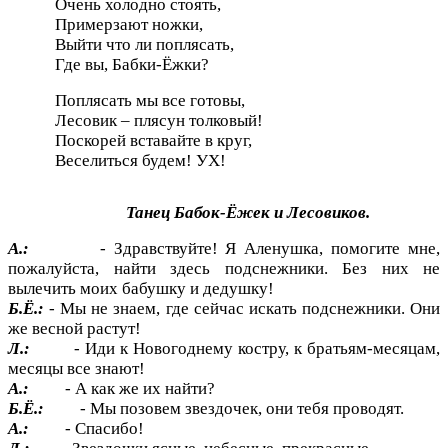
Очень холодно стоять,
Примерзают ножки,
Выйти что ли поплясать,
Где вы, Бабки-Ёжки?
Поплясать мы все готовы,
Лесовик – плясун толковый!
Поскорей вставайте в круг,
Веселиться будем! УХ!
Танец Бабок-Ёжек и Лесовиков.
А.:
- Здравствуйте! Я Аленушка, помогите мне,
пожалуйста, найти здесь подснежники. Без них не
вылечить моих бабушку и дедушку!
Б.Ё.:
- Мы не знаем, где сейчас искать подснежники. Они
же весной растут!
Л.:
- Иди к Новогоднему костру, к братьям-месяцам,
месяцы все знают!
А.:
- А как же их найти?
Б.Ё.:
- Мы позовем звездочек, они тебя проводят.
А.:
- Спасибо!