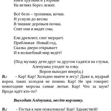
Иней хрупкий и узорный
На ветвях берез лежит.
Всё бело – тропинки, кочки.
И уснули до весны
В тишине деревьев почки,
Спят они и видят сны.
Ели дремлют, снег мерцает.
Приближая Новый год,
Сказка двери открывает
И в волшебный мир ведёт!
(Под музыку дети друг за другом садятся на стулья,
Аленушка уходит за елку.
Ворон выходит вперёд.)
В.: -
Кар! Кар! Холодно нынче в лесу! Даже я, мудрый
ворон, таких холодов не помню. Кар! Не зря говорят:
новогодние морозы самые лютые. Кар! Что за шум?
Вроде идёт кто-то?
Выходит Алёнушка, несёт корзинку.
В.:
- Гостья к нам пожаловала! Кар! Здравствуй!