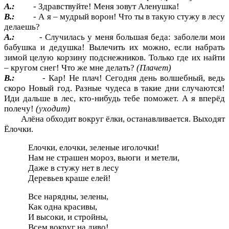
А.:
- Здравствуйте! Меня зовут Аленушка!
В.:
- А я – мудрый ворон! Что ты в такую стужу в лесу
делаешь?
А.:
- Случилась у меня большая беда: заболели мои
бабушка и дедушка! Вылечить их можно, если набрать
зимой целую корзину подснежников. Только где их найти
– кругом снег! Что же мне делать?
(Плачет)
В.:
-
Кар! Не плач! Сегодня день волшебный, ведь
скоро Новый год. Разные чудеса в такие дни случаются!
Иди дальше в лес, кто-нибудь тебе поможет. А я вперёд
полечу!
(уходит)
Алёна обходит вокруг ёлки, останавливается. Выходят
Ёлочки.
Елочки, елочки, зеленые иголочки!
Нам не страшен мороз, вьюги и метели,
Даже в стужу нет в лесу
Деревьев краше елей!
Все нарядны, зелены,
Как одна красивы,
И высоки, и стройны,
Всем вокруг на диво!