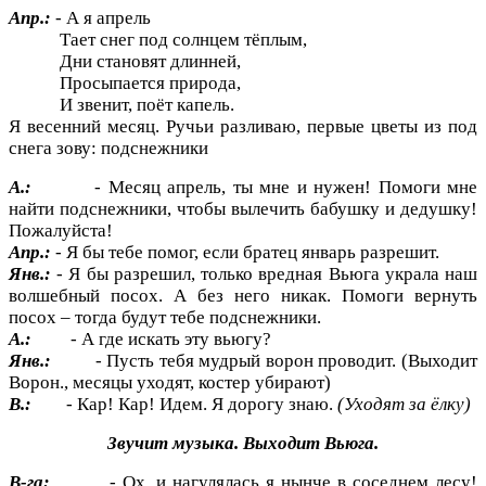
Апр.:
- А я апрель
Тает снег под солнцем тёплым,
Дни становят длинней,
Просыпается природа,
И звенит, поёт капель.
Я весенний месяц. Ручьи разливаю, первые цветы из под
снега зову: подснежники
А.:
- Месяц апрель, ты мне и нужен! Помоги мне
найти подснежники, чтобы вылечить бабушку и дедушку!
Пожалуйста!
Апр.:
- Я бы тебе помог, если братец январь разрешит.
Янв.:
- Я бы разрешил, только вредная Вьюга украла наш
волшебный посох. А без него никак. Помоги вернуть
посох – тогда будут тебе подснежники.
А.:
- А где искать эту вьюгу?
Янв.:
- Пусть тебя мудрый ворон проводит. (Выходит
Ворон., месяцы уходят, костер убирают)
В.:
- Кар! Кар! Идем. Я дорогу знаю.
(Уходят за ёлку)
Звучит музыка. Выходит Вьюга.
В-га:
- Ох, и нагулялась я нынче в соседнем лесу!