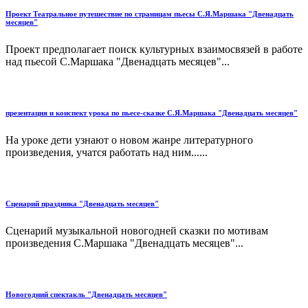
Проект Театральное путешествие по страницам пьесы С.Я.Маршака "Двенадцать
месяцев"
Проект предполагает поиск культурных взаимосвязей в работе
над пьесой С.Маршака "Двенадцать месяцев"...
презентация и конспект урока по пьесе-сказке С.Я.Маршака "Двенадцать месяцев"
На уроке дети узнают о новом жанре литературного
произведения, учатся работать над ним......
Сценарий праздника "Двенадцать месяцев"
Сценарий музыкальной новогодней сказки по мотивам
произведения С.Маршака "Двенадцать месяцев"...
Новогодний спектакль "Двенадцать месяцев"