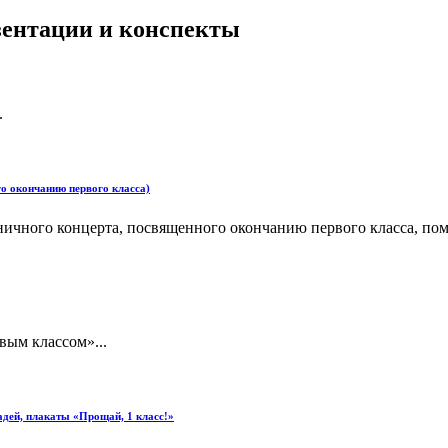
езентации и конспекты
.
окончанию первого класса)
концерта, посвященного окончанию первого класса, поможет
вым классом»...
дей, плакаты «Прощай, 1 класс!»