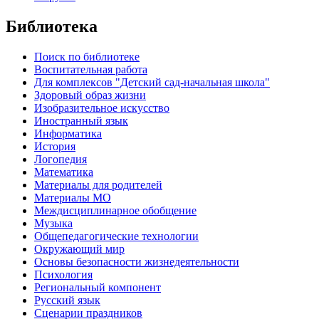
Библиотека
Поиск по библиотеке
Воспитательная работа
Для комплексов "Детский сад-начальная школа"
Здоровый образ жизни
Изобразительное искусство
Иностранный язык
Информатика
История
Логопедия
Математика
Материалы для родителей
Материалы МО
Междисциплинарное обобщение
Музыка
Общепедагогические технологии
Окружающий мир
Основы безопасности жизнедеятельности
Психология
Региональный компонент
Русский язык
Сценарии праздников