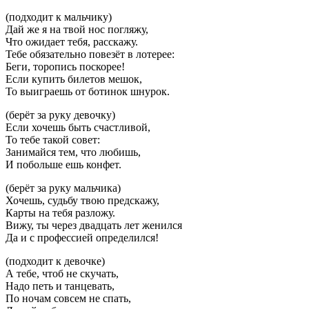
(подходит к мальчику)
Дай же я на твой нос погляжу,
Что ожидает тебя, расскажу.
Тебе обязательно повезёт в лотерее:
Беги, торопись поскорее!
Если купить билетов мешок,
То выиграешь от ботинок шнурок.
(берёт за руку девочку)
Если хочешь быть счастливой,
То тебе такой совет:
Занимайся тем, что любишь,
И побольше ешь конфет.
(берёт за руку мальчика)
Хочешь, судьбу твою предскажу,
Карты на тебя разложу.
Вижу, ты через двадцать лет женился
Да и с профессией определился!
(подходит к девочке)
А тебе, чтоб не скучать,
Надо петь и танцевать,
По ночам совсем не спать,