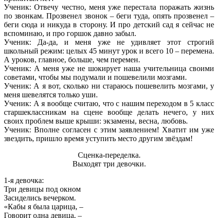
Ученик: Отвечу честно, меня уже перестала поражать жизнь
по звонкам. Прозвенел звонок – беги туда, опять прозвенел –
беги сюда и никуда в сторону. И про детский сад я сейчас не
вспоминаю, и про горшок давно забыл.
Ученик: Да-да, и меня уже не удивляет этот строгий
школьный режим: целых 45 минут урок и всего 10 – перемена.
А уроков, главное, больше, чем перемен.
Ученик: А меня уже не шокирует наша учительница своими
советами, чтобы мы подумали и пошевелили мозгами.
Ученик: А я вот, сколько ни стараюсь пошевелить мозгами, у
меня шевелятся только уши.
Ученик: А я вообще считаю, что с нашим переходом в 5 класс
старшеклассникам на сцене вообще делать нечего, у них
своих проблем выше крыши: экзамены, весна, любовь.
Ученик: Вполне согласен с этим заявлением! Хватит им уже
звездить, пришло время уступить место другим звёздам!
Сценка-переделка.
Выходят три девочки.
1-я девочка:
Три девицы под окном
Засиделись вечерком.
«Кабы я была царица, –
Говорит одна девица, –