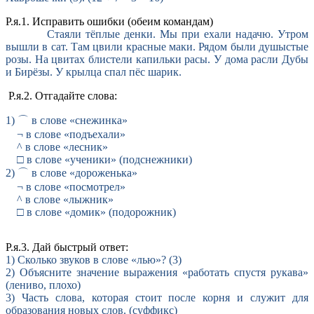
Р.я.1. Исправить ошибки (обеим командам)
Стаяли тёплые денки. Мы при ехали надачю. Утром
вышли в сат. Там цвили красные маки. Рядом были душыстые
розы. На цвитах блистели капильки расы. У дома расли Дубы
и Бирёзы. У крылца спал пёс шарик.
Р.я.2. Отгадайте слова:
1) ⌒ в слове «снежинка»
¬ в слове «подъехали»
^ в слове «лесник»
□ в слове «ученики» (подснежники)
2) ⌒ в слове «дороженька»
¬ в слове «посмотрел»
^ в слове «лыжник»
□ в слове «домик» (подорожник)
Р.я.3. Дай быстрый ответ:
1) Сколько звуков в слове «лью»? (3)
2) Объясните значение выражения «работать спустя рукава»
(лениво, плохо)
3) Часть слова, которая стоит после корня и служит для
образования новых слов. (суффикс)