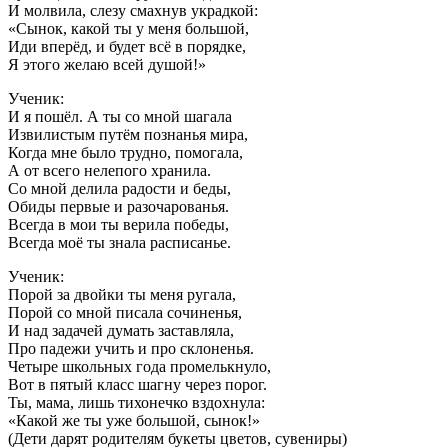
И молвила, слезу смахнув украдкой:
«Сынок, какой ты у меня большой,
Иди вперёд, и будет всё в порядке,
Я этого желаю всей душой!»
Ученик:
И я пошёл. А ты со мной шагала
Извилистым путём познанья мира,
Когда мне было трудно, помогала,
А от всего нелепого хранила.
Со мной делила радости и беды,
Обиды первые и разочарованья.
Всегда в мои ты верила победы,
Всегда моё ты знала расписанье.
Ученик:
Порой за двойки ты меня ругала,
Порой со мной писала сочиненья,
И над задачей думать заставляла,
Про падежи учить и про склоненья.
Четыре школьных года промелькнуло,
Вот в пятый класс шагну через порог.
Ты, мама, лишь тихонечко вздохнула:
«Какой же ты уже большой, сынок!»
(Дети дарят родителям букеты цветов, сувениры)