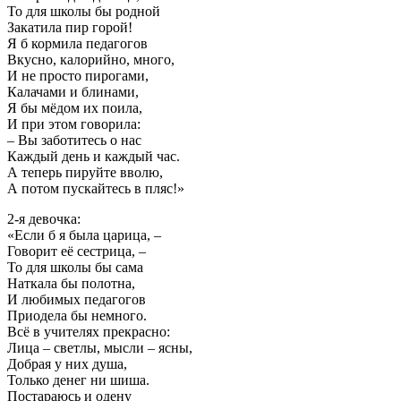
То для школы бы родной
Закатила пир горой!
Я б кормила педагогов
Вкусно, калорийно, много,
И не просто пирогами,
Калачами и блинами,
Я бы мёдом их поила,
И при этом говорила:
– Вы заботитесь о нас
Каждый день и каждый час.
А теперь пируйте вволю,
А потом пускайтесь в пляс!»
2-я девочка:
«Если б я была царица, –
Говорит её сестрица, –
То для школы бы сама
Наткала бы полотна,
И любимых педагогов
Приодела бы немного.
Всё в учителях прекрасно:
Лица – светлы, мысли – ясны,
Добрая у них душа,
Только денег ни шиша.
Постараюсь и одену