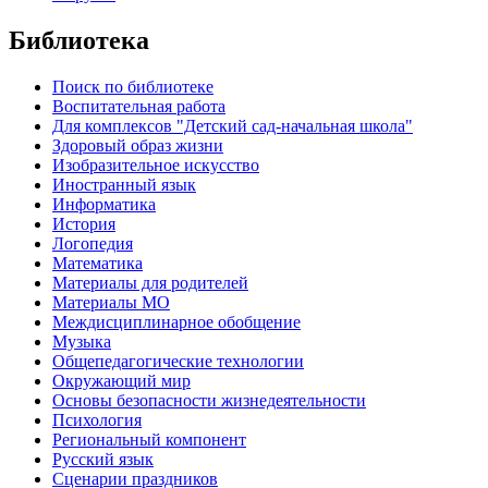
Библиотека
Поиск по библиотеке
Воспитательная работа
Для комплексов "Детский сад-начальная школа"
Здоровый образ жизни
Изобразительное искусство
Иностранный язык
Информатика
История
Логопедия
Математика
Материалы для родителей
Материалы МО
Междисциплинарное обобщение
Музыка
Общепедагогические технологии
Окружающий мир
Основы безопасности жизнедеятельности
Психология
Региональный компонент
Русский язык
Сценарии праздников