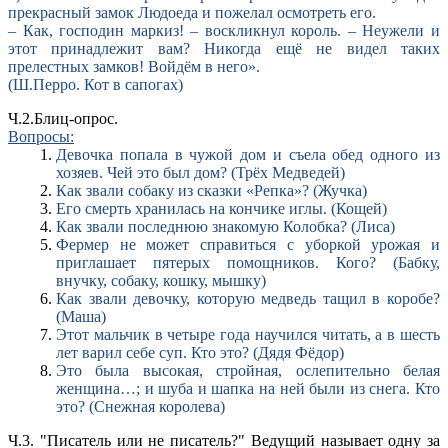
прекрасный замок Людоеда и пожелал осмотреть его.
– Как, господин маркиз! – воскликнул король. – Неужели и
этот принадлежит вам? Никогда ещё не видел таких
прелестных замков! Войдём в него».
(Ш.Перро. Кот в сапогах)
Ч.2.Блиц-опрос.
Вопросы:
Девочка попала в чужой дом и съела обед одного из
хозяев. Чей это был дом? (Трёх Медведей)
Как звали собаку из сказки «Репка»? (Жучка)
Его смерть хранилась на кончике иглы. (Кощей)
Как звали последнюю знакомую Колобка? (Лиса)
Фермер не может справиться с уборкой урожая и
приглашает пятерых помощников. Кого? (Бабку,
внучку, собаку, кошку, мышку)
Как звали девочку, которую медведь тащил в коробе?
(Маша)
Этот мальчик в четыре года научился читать, а в шесть
лет варил себе суп. Кто это? (Дядя Фёдор)
Это была высокая, стройная, ослепительно белая
женщина…; и шуба и шапка на ней были из снега. Кто
это? (Снежная королева)
Ч.3. "Писатель или не писатель?" Ведущий называет одну за