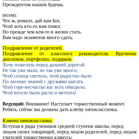
Президентом нашим будешь.
(всем):
Что ж, ромалэ, дай вам Бог,
Чтоб хоть кто-то вам помог.
Но прежде чем кем-то в жизни стать,
Вам надо экзаменов много сдать.
Поздравление от родителей.
Поздравление от классного руководителя. Вручение
дипломов, портфолио, подарков.
Хочу пожелать перед дальней дорогой
Не так уже мало, не так уже много;
Чтоб солнце светило, чтоб радостно было
По лесенке знаний с друзьями шагать.
Чтоб горе-несчастье вас всех обходило,
Чтоб весело было расти и мечтать!
Ведущий:
Внимание! Наступает торжественный момент.
Ребята, сейчас вы должны дать клятву пятиклассника.
Клятва пятиклассника.
Вступая в ряды учеников средней ступени школы, перед
лицом своих товарищей, перед лицом родителей, перед лицом
учителей торжественно клянусь: