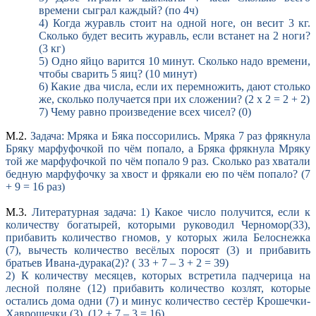
времени сыграл каждый? (по 4ч)
4) Когда журавль стоит на одной ноге, он весит 3 кг.
Сколько будет весить журавль, если встанет на 2 ноги?
(3 кг)
5) Одно яйцо варится 10 минут. Сколько надо времени,
чтобы сварить 5 яиц? (10 минут)
6) Какие два числа, если их перемножить, дают столько
же, сколько получается при их сложении? (2 х 2 = 2 + 2)
7) Чему равно произведение всех чисел? (0)
М.2.
Задача: Мряка и Бяка поссорились. Мряка 7 раз фрякнула
Бряку марфуфочкой по чём попало, а Бряка фрякнула Мряку
той же марфуфочкой по чём попало 9 раз. Сколько раз хватали
бедную марфуфочку за хвост и фрякали ею по чём попало? (7
+ 9 = 16 раз)
М.3.
Литературная задача: 1) Какое число получится, если к
количеству богатырей, которыми руководил Черномор(33),
прибавить количество гномов, у которых жила Белоснежка
(7), вычесть количество весёлых поросят (3) и прибавить
братьев Ивана-дурака(2)? ( 33 + 7 – 3 + 2 = 39)
2) К количеству месяцев, которых встретила падчерица на
лесной поляне (12) прибавить количество козлят, которые
остались дома одни (7) и минус количество сестёр Крошечки-
Хаврошечки (3). (12 + 7 – 3 = 16)