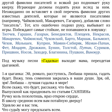
другой фамилии писателей и всякий раз поднимает руку
кверху. Играющие должны поднять руки вслед за ним.
Неожиданно он вставляет в свой перечень фамилии других
известных деятелей, которые не являются писателями
(например, Чайковский, Макаревич, Гагарин), добавляя слово
"писатель". Тот, кто ошибочно поднял руку, выбывает из
игры. Побеждают самые стойкие, не попавшиеся в ловушку:
Тютчев, Гаршин,
Гагарин
, Бенедиктов, Плещеев, Некрасов,
Макаревич
,
Чайковский,
Чуковский, Барто, Маршак, Бальмонт,
Чехов,
Малышев
, Куприн, Мамин-Сибиряк,
Мамин-Папин
,
Фет,
Моцарт
, Дрожжин, Бунин, Толстой,
Путин
, Суриков,
Пришвин, Носов, Заходер, Благинина, Пушкин,
Винокур
.
Под музыку песни
«Гадалка»
выходят мама, переодетая
цыганкой.
1-я цыганка: Эй, ромалэ, расступись, Любаша пришла, гадать
будет. Вижу, тень сомнения закралась в ваши души. Зря, ой,
зря! Любаша – лучшая гадалка в мире!
Всем скажу, что будет, расскажу, что было.
Выпускной как праздновать по статьям САНПИНа
Ручку коль позолотишь, враз открою сердце,
В школу среднюю всем вам потайную дверцу!
Удивлю же я вас тем,
Что судьбу могу предсказать всем.