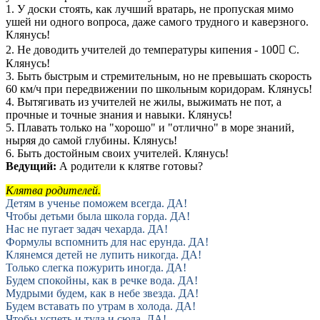
1. У доски стоять, как лучший вратарь, не пропуская мимо
ушей ни одного вопроса, даже самого трудного и каверзного.
Клянусь!
2. Не доводить учителей до температуры кипения - 100〬 С.
Клянусь!
3. Быть быстрым и стремительным, но не превышать скорость
60 км/ч при передвижении по школьным коридорам. Клянусь!
4. Вытягивать из учителей не жилы, выжимать не пот, а
прочные и точные знания и навыки. Клянусь!
5. Плавать только на "хорошо" и "отлично" в море знаний,
ныряя до самой глубины. Клянусь!
6. Быть достойным своих учителей. Клянусь!
Ведущий:
А родители к клятве готовы?
Клятва родителей.
Детям в ученье поможем всегда. ДА!
Чтобы детьми была школа горда. ДА!
Нас не пугает задач чехарда. ДА!
Формулы вспомнить для нас ерунда. ДА!
Клянемся детей не лупить никогда. ДА!
Только слегка пожурить иногда. ДА!
Будем спокойны, как в речке вода. ДА!
Мудрыми будем, как в небе звезда. ДА!
Будем вставать по утрам в холода. ДА!
Чтобы успеть и туда и сюда. ДА!