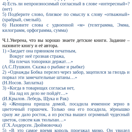
4) Есть ли непроизносимый согласный в слове «интересный»?
(нет)
5) Подберите слово, близкое по смыслу к слову «отважный»
(храбрый, смелый).
6) Назовите слова с удвоенной «м» (телеграмма, Эмма,
килограмм, орфограмма, сумма)
Ч.1.Уверена, что вы хорошо знаете детские книги. Задание –
назовите книгу и её автора.
1) «Заедает она пряником печатным,
Вокруг неё грозная стража,
На плечах топорики держат…»
(А.С.Пушкин. Сказка о рыбаке и рыбке)
2) «Однажды Бобка перелез через забор, зацепился за гвоздь и
порвал эти замечательные штаны…»
(Н.Носов. Заплатка)
3) «Когда в товарищах согласья нет,
На лад их дело не пойдёт…»
(И.Крылов. Лебедь, Щука и Рак)
4) «Женщина пришла домой, посадила ячменное зерно в
цветочный горшочек. Только она его посадила, зёрнышко
сразу же дало росток, а из ростка вышел огромный чудесный
цветок, совсем как тюльпан…»
(Г.Х.Андерсен. Дюймовочка)
5) «В это самое время король проезжал мимо. Он увидел