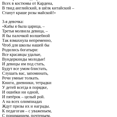
Всех в костюмы от Кардена,
В твид английский, в шёлк китайский –
Станут краше розы майской!»
3-я девочка:
«Кабы я была царица, –
Третья молвила девица, –
Я бы палочкой волшебной
Так взмахнула непременно,
Чтоб для школы нашей бы
Родились богатыри:
Все красавцы удалые,
Вундеркинды молодые!
И девицы им под стать,
Будут все умом блистать,
Слушать вас, запоминать,
Речи умные толкать.
Книги, дневники, тетрадки
У детей всегда в порядке,
И ошибки ни одной,
И пятёрок – целый рой.
А на всех олимпиадах
Ждут призы их и награды.
К педагогам – с уваженьем,
С пониманием, почтеньем.