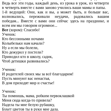
Ведь все эти годы, каждый день, из урока в урок, из четверти
в четверть вместе с вами заново учились ваши мамы и папы.
1-й ведущий: Они, как и вы, а может быть, и больше вас,
волновались, переживали неудачи, радовались вашим
победам... Вместе с вами они сейчас здесь на празднике, и
всем им мы говорим огромное...
Все
(хором): Спасибо!
Ученик:
Кто бессонными ночами
Колыбельки нам качали?
Ну а если мы болели,
Кто дежурил у постели?
Приводил кто в школу, садик,
Чтоб детишки развивались?
Ученик:
И родителей своих мы за всё благодарим!
Пусть минуют вас ненастья,
В дом приходят мир и счастье!
Ученик:
Ты помнишь, мама, робким первоклашкой
Меня сюда когда-то привела?
Надела ты мне белую рубашку,
Букет цветов ты в руки мне дала.