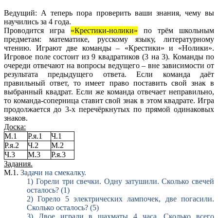
Ведущий: А теперь пора проверить ваши знания, чему вы
научились за 4 года.
Проводится игра
«Крестики-нолики»
по трём школьным
предметам: математике, русскому языку, литературному
чтению. Играют две команды – «Крестики» и «Нолики».
Игровое поле состоит из 9 квадратиков (3 на 3). Команды по
очереди отвечают на вопросы ведущего – вне зависимости от
результата предыдущего ответа. Если команда даёт
правильный ответ, то имеет право поставить свой знак в
выбранный квадрат. Если же команда отвечает неправильно,
то команда-соперница ставит свой знак в этом квадрате. Игра
продолжается до 3-х перечёркнутых по прямой одинаковых
знаков.
Доска:
М.1
Р.я.1
Ч.1
Р.я.2
Ч.2
М.2
Ч.3
М.3
Р.я.3
Задания.
М.1.
Задачи на смекалку.
1) Горели три свечки. Одну затушили. Сколько свечей
осталось? (1)
2) Горело 5 электрических лампочек, две погасили.
Сколько осталось? (5)
3) Двое играли в шахматы 4 часа. Сколько всего