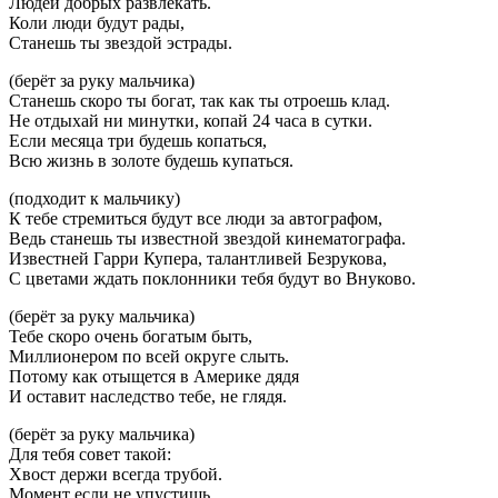
Людей добрых развлекать.
Коли люди будут рады,
Станешь ты звездой эстрады.
(берёт за руку мальчика)
Станешь скоро ты богат, так как ты отроешь клад.
Не отдыхай ни минутки, копай 24 часа в сутки.
Если месяца три будешь копаться,
Всю жизнь в золоте будешь купаться.
(подходит к мальчику)
К тебе стремиться будут все люди за автографом,
Ведь станешь ты известной звездой кинематографа.
Известней Гарри Купера, талантливей Безрукова,
С цветами ждать поклонники тебя будут во Внуково.
(берёт за руку мальчика)
Тебе скоро очень богатым быть,
Миллионером по всей округе слыть.
Потому как отыщется в Америке дядя
И оставит наследство тебе, не глядя.
(берёт за руку мальчика)
Для тебя совет такой:
Хвост держи всегда трубой.
Момент если не упустишь,