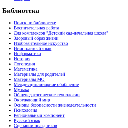
Библиотека
Поиск по библиотеке
Воспитательная работа
Для комплексов "Детский сад-начальная школа"
Здоровый образ жизни
Изобразительное искусство
Иностранный язык
Информатика
История
Логопедия
Математика
Материалы для родителей
Материалы МО
Междисциплинарное обобщение
Музыка
Общепедагогические технологии
Окружающий мир
Основы безопасности жизнедеятельности
Психология
Региональный компонент
Русский язык
Сценарии праздников