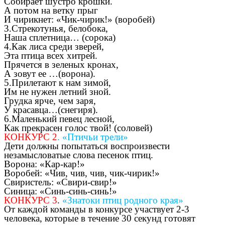
Собирает шустро крошки.
А потом на ветку прыг
И чирикнет: «Чик-чирик!» (воробей)
3.Стрекотунья, белобока,
Наша сплетница… (сорока)
4.Как лиса среди зверей,
Эта птица всех хитрей.
Прячется в зеленых кронах,
А зовут ее …(ворона).
5.Прилетают к нам зимой,
Им не нужен летний зной.
Грудка ярче, чем заря,
У красавца…(снегиря).
6.Маленький певец лесной,
Как прекрасен голос твой! (соловей)
КОНКУРС 2
. «Птичьи трели»
Дети должны попытаться воспроизвести
незамысловатые слова песенок птиц.
Ворона: «Кар-кар!»
Воробей: «Чив, чив, чив, чик-чирик!»
Свиристель: «Свири-свир!»
Синица: «Синь-синь-синь!»
КОНКУРС 3
.
«Знатоки птиц родного края»
От каждой команды в конкурсе участвует 2-3
человека, которые в течение 30 секунд готовят