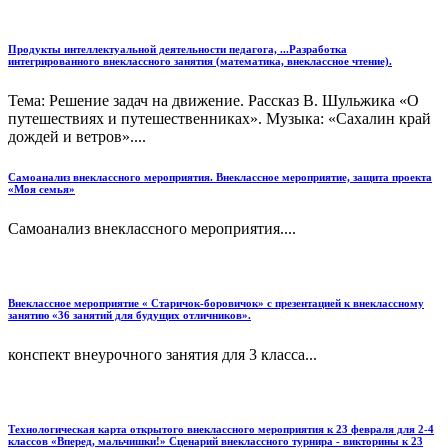
Продукты интеллектуальной деятельности педагога, ...Разработка
интегрированного внеклассного занятия (математика, внеклассное чтение).
Тема: Решение задач на движение. Рассказ В. Шульжика «О
путешествиях и путешественниках». Музыка: «Сахалин край
дождей и ветров»....
Самоанализ внеклассного мероприятия. Внеклассное мероприятие, защита проекта
«Моя семья»
Самоанализ внеклассного мероприятия....
Внеклассное мероприятие « Старичок-боровичок» с презентацией к внеклассному
занятию «36 занятий для будущих отличников».
конспект внеурочного занятия для 3 класса...
Технологическая карта открытого внеклассного мероприятия к 23 февраля для 2-4
классов «Вперед, мальчишки!» Сценарий внеклассного турнира - викторины к 23