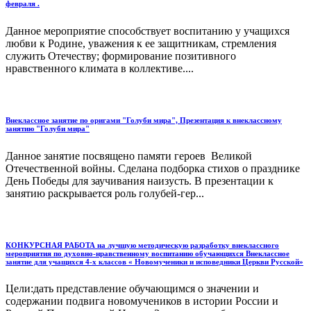
февраля .
Данное мероприятие способствует воспитанию у учащихся
любви к Родине, уважения к ее защитникам, стремления
служить Отечеству; формирование позитивного
нравственного климата в коллективе....
Внеклассное занятие по оригами "Голуби мира", Презентация к внеклассному
занятию "Голуби мира"
Данное занятие посвящено памяти героев Великой
Отечественной войны. Сделана подборка стихов о празднике
День Победы для заучивания наизусть. В презентации к
занятию раскрывается роль голубей-гер...
КОНКУРСНАЯ РАБОТА на лучшую методическую разработку внеклассного
мероприятия по духовно-нравственному воспитанию обучающихся Внеклассное
занятие для учащихся 4-х классов « Новомученики и исповедники Церкви Русской»
Цели:дать представление обучающимся о значении и
содержании подвига новомучеников в истории России и