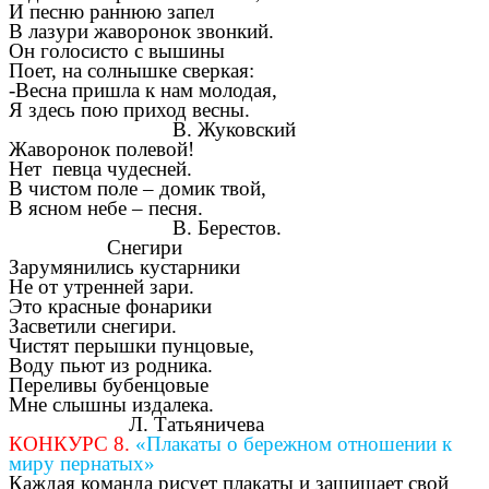
И песню раннюю запел
В лазури жаворонок звонкий.
Он голосисто с вышины
Поет, на солнышке сверкая:
-Весна пришла к нам молодая,
Я здесь пою приход весны.
В. Жуковский
Жаворонок полевой!
Нет певца чудесней.
В чистом поле – домик твой,
В ясном небе – песня.
В. Берестов.
Снегири
Зарумянились кустарники
Не от утренней зари.
Это красные фонарики
Засветили снегири.
Чистят перышки пунцовые,
Воду пьют из родника.
Переливы бубенцовые
Мне слышны издалека.
Л. Татьяничева
КОНКУРС 8.
«Плакаты о бережном отношении к
миру пернатых»
Каждая команда рисует плакаты и защищает свой