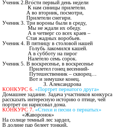
Ученик 2.Вгости первый день недели
К нам синицы прилетели.
А во вторник, посмотри,
Прилетели снегири.
Ученик 3. Три вороны были в среду,
Мы не ждали их обеду.
А в четверг со всех краев –
Стая жадных воробьев.
Ученик 4. В пятницу в столовой нашей
Голубь лакомился кашей.
А в субботу на пирог
Налетело семь сорок.
Ученик 5. В воскресенье, в воскресенье
Прилетел гонец весенний-
Путешественник – скворец…
Вот и зимушке конец.
З. Александрова
КОНКУРС 6.
«Портрет пернатого друга»
Домашнее задание. Задача участников конкурса
рассказать интересную историю о птице, чей
портрет он нарисовал дома.
КОНКУРС 7.
«Стихи и песни о пернатых»
«Жаворонок»
На солнце темный лес зардел,
В долине пар белеет тонкий,