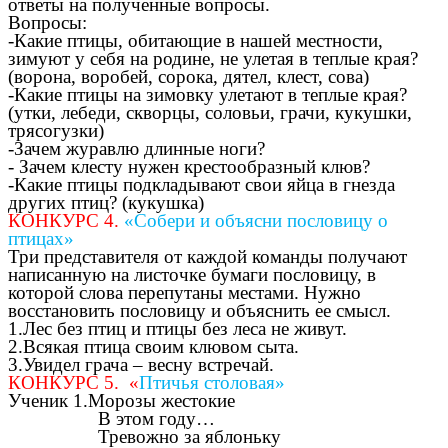
ответы на полученные вопросы.
Вопросы:
-Какие птицы, обитающие в нашей местности,
зимуют у себя на родине, не улетая в теплые края?
(ворона, воробей, сорока, дятел, клест, сова)
-Какие птицы на зимовку улетают в теплые края?
(утки, лебеди, скворцы, соловьи, грачи, кукушки,
трясогузки)
-Зачем журавлю длинные ноги?
- Зачем клесту нужен крестообразный клюв?
-Какие птицы подкладывают свои яйца в гнезда
других птиц? (кукушка)
КОНКУРС 4.
«Собери и объясни пословицу о
птицах»
Три представителя от каждой команды получают
написанную на листочке бумаги пословицу, в
которой слова перепутаны местами. Нужно
восстановить пословицу и объяснить ее смысл.
1.Лес без птиц и птицы без леса не живут.
2.Всякая птица своим клювом сыта.
3.Увидел грача – весну встречай.
КОНКУРС 5. «
Птичья столовая»
Ученик 1.Морозы жестокие
В этом году…
Тревожно за яблоньку