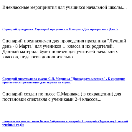
Внеклассные мероприятия для учащихся начальной школы....
Сценарий праздника. Сценарий праздника к 8 марта «Для прекрасных Дам!»
Сценарий предназначен для проведения праздника "Лучший
день - 8 Марта" для учеников 1 класса и их родителей.
Данный материал будет полезен для учителей начальных
классов, педагогов дополнительно...
Сценарий спектакля по сказке С.Я. Маршака "Двенадцать месяцев" . К сценарию
прилагается презентация для экрана на сцене.
Сценарий создан по пьесе С.Маршака ( в сокращении) для
постановки спектакля с учениками 2-4 классов....
Башлангыч мәктәп өчен Белем бәйрәменә сценарий / Сценарий «Здравствуй, новый
учебный год!»