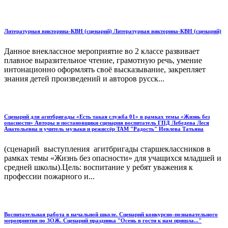
Литературная викторина-КВН (сценарий) Литературная викторина-КВН (сценарий)
Данное внеклассное мероприятие во 2 классе развивает
плавное выразительное чтение, грамотную речь, умение
интонационно оформлять своё высказывание, закрепляет
знания детей произведений и авторов русск...
Сценарий для агитбригады «Есть такая служба 01» в рамках темы «Жизнь без
опасности» Авторы и постановщики сценария воспитатель ГПД Лебедева Леся
Анатольевна и учитель музыки и режиссёр ТАМ "Радость" Иевлева Татьяна
(сценарий выступления агитбригады старшеклассников в
рамках темы «Жизнь без опасности» для учащихся младшей и
средней школы).Цель: воспитание у ребят уважения к
профессии пожарного и...
Воспитательная работа в начальной школе. Сценарий конкурсно-познавательного
мероприятия по ЗОЖ. Сценарий праздника "Осень в гости к нам пришла..."