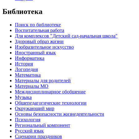
Библиотека
Поиск по библиотеке
Воспитательная работа
Для комплексов "Детский сад-начальная школа"
Здоровый образ жизни
Изобразительное искусство
Иностранный язык
Информатика
История
Логопедия
Математика
Материалы для родителей
Материалы МО
Междисциплинарное обобщение
Музыка
Общепедагогические технологии
Окружающий мир
Основы безопасности жизнедеятельности
Психология
Региональный компонент
Русский язык
Сценарии праздников