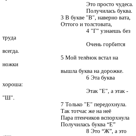
Это просто чудеса.
Получилась буква.
3 В букве "В", наверно вата,
Оттого и толстовата,
4 "Г" узнаешь без
труда
Очень горбится
всегда.
5 Мой телёнок встал на
ножки
вышла буква на дорожке.
6 Эта буква
хороша:
Этак "Е", а этак -
"Ш".
7 Только "Е" передохнула.
Так тотчас же на неё
Пара птенчиков вспорхнула
Получилась буква “Е”
8 Это “Ж”, а это