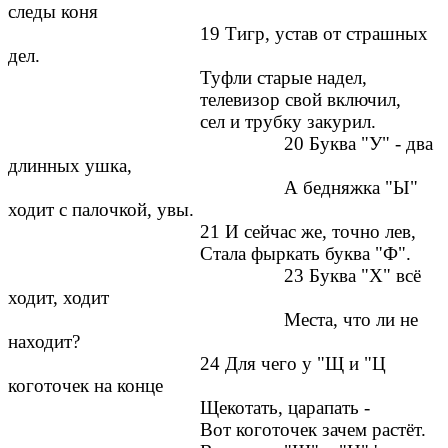
следы коня
19 Тигр, устав от страшных
дел.
Туфли старые надел,
телевизор свой включил,
сел и трубку закурил.
20 Буква "У" - два
длинных ушка,
А бедняжка "Ы"
ходит с палочкой, увы.
21 И сейчас же, точно лев,
Стала фыркать буква "Ф".
23 Буква "X" всё
ходит, ходит
Места, что ли не
находит?
24 Для чего у "Щ и "Ц
коготочек на конце
Щекотать, царапать -
Вот коготочек зачем растёт.