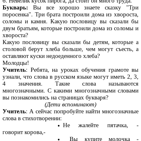
6. Невелик кусок пирога, да стоит он много труда.
Букварь:
Вы все хорошо знаете сказку "Три
поросенка". Три брата построили дома из хвороста,
соломы и камня. Какую пословицу вы сказали бы
двум братьям, которые построили дома из соломы и
хвороста?
Какую пословицу вы сказали бы детям, которые а
столовой берут хлеба больше, чем могут съесть, а
оставляют куски недоеденного хлеба?
Молодцы!
Учитель
: Ребята, на уроках обучения грамоте вы
узнали, что слова в русском языке могут иметь 2, 3,
4 значения. Такие слова называются
многозначными. С какими многозначными словами
вы познакомились на страницах букваря?
(Дети вспоминают)
Учитель
: А сейчас попробуйте найти многозначные
слова в стихотворении:
Не жалейте пятачка, -
говорит корова,-
Вы купите молочка -