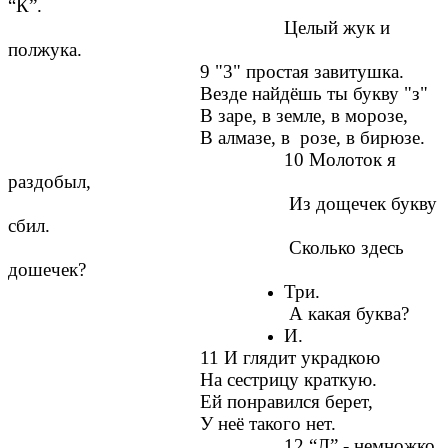
“К”.
Целый жук и
полжука.
9 "3" простая завитушка.
Везде найдёшь ты букву "з"
В заре, в земле, в морозе,
В алмазе, в розе, в бирюзе.
10 Молоток я
раздобыл,
Из дощечек букву
сбил.
Сколько здесь
дошечек?
Три.
А какая буква?
И.
11 И глядит украдкою
На сестрицу краткую.
Ей понравился берет,
У неё такого нет.
12 “Л” - немножко