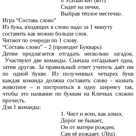
6 Усатый кит (кот)
Сидит на печке,
Выбрав тёплое местечко.
Игра “Составь слово”
Из бука, входящих в слово надо за 1 минуту
составить как можно больше слов.
Читают по очереди по 1 слову.
“Составь слово” – 2 (проводит Букварь)
Детям предлагается отгадать несколько загадок.
Участвуют две команды. Сначала отгадывает одна,
затем другая. За правильный ответ учитель даёт им
по одной букве. Из полученных четырех букв
каждая команда должна составить слово - назвать
животное – и построиться в одну шеренгу так,
чтобы это название по буквам на Кличках сложно
прочесть.
Для 1 команды:
1. Чист и ясен, как алмаз,
Дорог не бывает,
Он от матери рожден,
Сам её рождает. (Лёд)