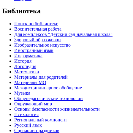
Библиотека
Поиск по библиотеке
Воспитательная работа
Для комплексов "Детский сад-начальная школа"
Здоровый образ жизни
Изобразительное искусство
Иностранный язык
Информатика
История
Логопедия
Математика
Материалы для родителей
Материалы МО
Междисциплинарное обобщение
Музыка
Общепедагогические технологии
Окружающий мир
Основы безопасности жизнедеятельности
Психология
Региональный компонент
Русский язык
Сценарии праздников