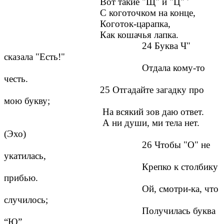
Вот такие "Щ" и "Ц" '
С коготочком на конце,
Коготок-царапка,
Как кошачья лапка.
24 Буква Ч"
сказала "Есть!"
Отдала кому-то
честь.
25 Отгадайте загадку про
мою букву;
На всякий зов даю ответ.
А ни души, ми тела нет.
(Эхо)
26 Чтобы "О" не
укатилась,
Крепко к столбику
прибью.
Ой, смотри-ка, что
случилось;
Получилась буква
“Ю”