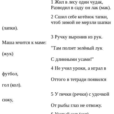
1 Жил в лесу один чудак,
Разводил в саду он лак (мак).
2 Сшил себе котёнок тапки,
чтоб зимой не мерзли шапки
(лапки).
3 Ручку выронив из рук.
Маша мчится к маме:
"Там ползет зелёный лук
(жук)
С длинными усами!"
4 Не учил уроки, а играл в
футбол,
Оттого в тетради появился
гол (кол).
5 У печки (речки) с удочкой
сижу,
От рыбы глаз не отвожу.