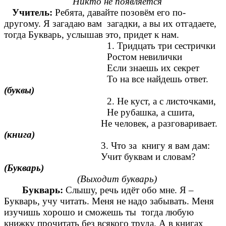
Никто не появляется
Учитель:
Ребята, давайте позовём его по-
другому. Я загадаю вам загадки, а вы их отгадаете,
тогда Букварь, услышав это, придет к нам.
1. Тридцать три сестрички
Ростом невилички
Если знаешь их секрет
То на все найдешь ответ.
(буквы)
2. Не куст, а с листочками,
Не рубашка, а сшита,
Не человек, а разговаривает.
(книга)
3. Что за книгу я вам дам:
Учит буквам и словам?
(Букварь)
(Выходит букварь)
Букварь:
Слышу, речь идёт обо мне. Я –
Букварь, учу читать. Меня не надо забывать. Меня
изучишь хорошо и сможешь ты тогда любую
книжку прочитать без всякого труда. А в книгах