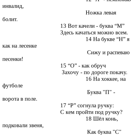
инвалид,
Ножка левая
болит.
13 Вот качели - буква “М”
Здесь качаться можно всем.
14 На букве “Н” я
как на лесенке
Сижу и распеваю
песенки!
15 “О” - как обруч
Захочу - по дороге покачу.
16 На хоккее, на
футболе
Буква "П" -
ворота в поле.
17 “Р” согнула ручку:
С кем пройти под ручку?
18 Шёл конь,
подковали звеня,
Как буква "С"