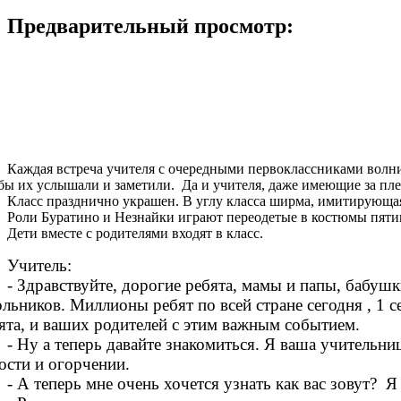
Предварительный просмотр:
Каждая встреча учителя с очередными первоклассниками волн
ы их услышали и заметили. Да и учителя, даже имеющие за плеч
Класс празднично украшен. В углу класса ширма, имитирующая 
Роли Буратино и Незнайки играют переодетые в костюмы пяти
Дети вместе с родителями входят в класс.
Учитель:
- Здравствуйте, дорогие ребята, мамы и папы, бабуш
льников. Миллионы ребят по всей стране сегодня , 1 се
ята, и ваших родителей с этим важным событием.
- Ну а теперь давайте знакомиться. Я ваша учительн
ости и огорчении.
- А теперь мне очень хочется узнать как вас зовут? Я