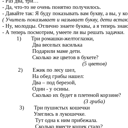
- Раз два, три…
- Да, что-то не очень понятно получилось.
- Давайте так: Я буду показывать вам букву, а вы, у к
( Учитель показывает и называет букву, дети вста
- Ну, молодцы. Отлично знаете буквы, а я теперь зна
- А теперь посмотрим, умеете ли вы решать задачки.
1) Три ромашки-желтоглазки,
Два веселых василька
Подарили маме дети.
Сколько же цветов в букете?
(5 цветов)
2) Ежик по лесу шел,
На обед грибы нашел:
Два – под березой,
Один - у осины.
Сколько их будет в плетеной корзине?
(3 гриба)
3) Три пушистых кошечки
Улеглись в лукошечке.
Тут одна к ним прибежала.
Сколько вместе кошек стало?