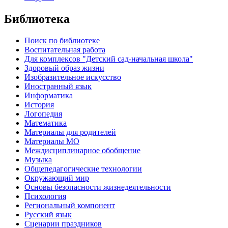
Библиотека
Поиск по библиотеке
Воспитательная работа
Для комплексов "Детский сад-начальная школа"
Здоровый образ жизни
Изобразительное искусство
Иностранный язык
Информатика
История
Логопедия
Математика
Материалы для родителей
Материалы МО
Междисциплинарное обобщение
Музыка
Общепедагогические технологии
Окружающий мир
Основы безопасности жизнедеятельности
Психология
Региональный компонент
Русский язык
Сценарии праздников