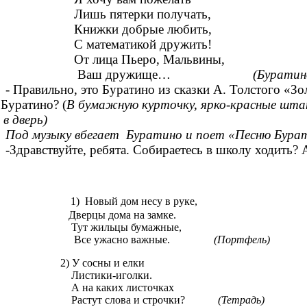
Лишь пятерки получать,
Книжки добрые любить,
С математикой дружить!
От лица Пьеро, Мальвины,
Ваш дружище…
(Буратино
- Правильно, это Буратино из сказки А. Толстого «З
 Буратино? (
В бумажную курточку, ярко-красные штан
 в дверь)
Под музыку вбегает Буратино и поет «Песню Бурат
-Здравствуйте, ребята. Собираетесь в школу ходить? 
1) Новый дом несу в руке,
Дверцы дома на замке.
Тут жильцы бумажные,
Все ужасно важные.
(Портфель)
2) У сосны и елки
Листики-иголки.
А на каких листочках
Растут слова и строчки?
(Тетрадь)