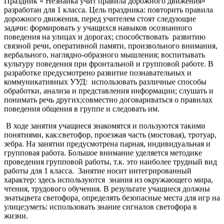
Праздник « Незнайка учит правила дорожного движения»
разработан для 1 класса. Цель праздника: повторить правила
дорожного движения, перед учителем стоят следующие
задачи: формировать у учащихся навыков осознанного
поведения на улицах и дорогах; способствовать развитию
связной речи, оперативной памяти, произвольного внимания,
вербального, наглядно-образного мышления; воспитывать
культуру поведения при фронтальной и групповой работе. В
разработке предусмотрено развитие познавательных и
коммуникативных УУД: использовать различные способы
обработки, анализа и представления информации; слушать и
понимать речь других;совместно договариваться о правилах
поведения общения в группе и следовать им.
В ходе занятия учащиеся знакомятся и пользуются такими
понятиями, как:светофор, проезжая часть (мостовая), тротуар,
зебра. На занятии предусмотрена парная, индивидуальная и
групповая работа. Большое внимание уделяется методике
проведения групповой работы, т.к. это наиболее трудный вид
работы для 1 класса. Занятие носит интегрированный
характер: здесь используются знания из окружающего мира,
чтения, трудового обучения. В результате учащиеся должны
знатьцвета светофора
,
определять безопасные места для игр на
улице;уметь: использовать знание сигналов светофора в
жизни.