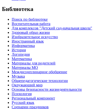
Библиотека
Поиск по библиотеке
Воспитательная работа
Для комплексов "Детский сад-начальная школа"
Здоровый образ жизни
Изобразительное искусство
Иностранный язык
Информатика
История
Логопедия
Математика
Материалы для родителей
Материалы МО
Междисциплинарное обобщение
Музыка
Общепедагогические технологии
Окружающий мир
Основы безопасности жизнедеятельности
Психология
Региональный компонент
Русский язык
Сценарии праздников