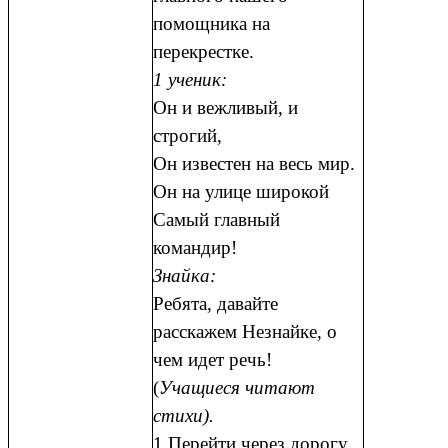
помощника на
перекрестке.
1 ученик:
Он и вежливый, и
строгий,
Он известен на весь мир.
Он на улице широкой
Самый главный
командир!
Знайка:
Ребята, давайте
расскажем Незнайке, о
чем идет речь!
(
Учащиеся читают
стихи).
1.Перейти через дорогу