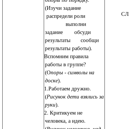
(Изучи задание
СЛ
распредели роли
выполни
задание обсуди
результаты сообщи
результаты работы).
Вспомним правила
работы в группе?
(О
поры - символы на
доске
).
1.Работаем дружно.
(
Рисунок дети взялись за
руки
).
2. Критикуем не
человека, а идею.
(
Рисунок человечка, над