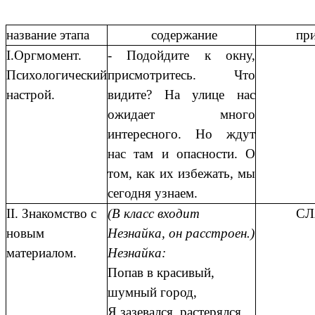
название этапа
содержание
пр
I.Оргмомент.
- Подойдите к окну,
Психологический
присмотритесь. Что
настрой.
видите? На улице нас
ожидает много
интересного. Но ждут
нас там и опасности. О
том, как их избежать, мы
сегодня узнаем.
II. Знакомство с
(В класс входит
СЛ
новым
Незнайка, он расстроен.)
материалом.
Незнайка:
Попав в красивый,
шумный город,
Я зазевался, растерялся.