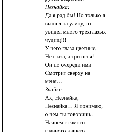
Незнайка:
Да я рад бы! Но только я
вышел на улицу, то
увидел много трехглазых
чудищ!!!
У него глаза цветные,
Не глаза, а три огня!
Он по очереди ими
Смотрит сверху на
меня…
Знайка:
Ах, Незнайка,
Незнайка… Я понимаю,
о чем ты говоришь.
Начнем с самого
главного нашего