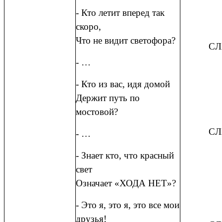
- Кто летит вперед так
скоро,
Что не видит светофора?
СЛ
- …
- Кто из вас, идя домой
Держит путь по
мостовой?
СЛ
- …
- Знает кто, что красный
свет
Означает «ХОДА НЕТ»?
- Это я, это я, это все мои
друзья!