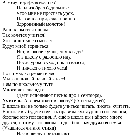
А кому портфель носить?
Папа изобрел будильник:
Чтоб мне не проспать урок,
На звонок приделал прочно
Здоровенный молоток!
Рано в школу я пошла,
Так хочется учиться!
Хоть и нет мне семи лет,
Будут мной гордиться!
Нет, в школе лучше, чем в саду!
Я в школу с радостью иду.
После уроков уходишь из класса,
И никакого тихого часа!
Вот и мы, встречайте нас
–
Мы ваш новый первый класс!
Нам по школьному пути
Много лет еще идти.
(Дети исполняют песню про 1 сентября).
Учитель:
А зачем ходят в школу? (Ответы детей).
В школе вы не только будете учиться читать, писать, считать.
В школе вы будете изучать правила культурного поведения,
безопасного поведения. А ещё в школе вы найдете много
друзей, потому что школа – одна большая дружная семья.
(Учащиеся читают стихи)
Нас в школу приглашают