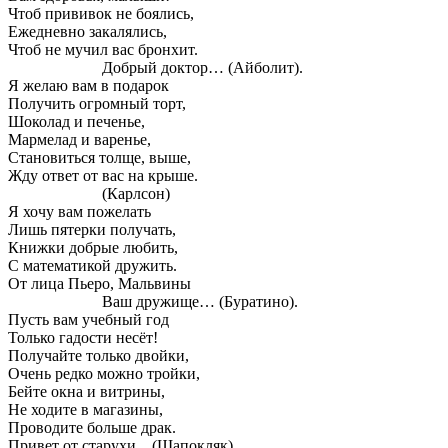
Чтоб прививок не боялись,
Ежедневно закалялись,
Чтоб не мучил вас бронхит.
Добрый доктор… (Айболит).
Я желаю вам в подарок
Получить огромный торт,
Шоколад и печенье,
Мармелад и варенье,
Становиться толще, выше,
Жду ответ от вас на крыше.
(Карлсон)
Я хочу вам пожелать
Лишь пятерки получать,
Книжки добрые любить,
С математикой дружить.
От лица Пьеро, Мальвины
Ваш дружище… (Буратино).
Пусть вам учебный год
Только гадости несёт!
Получайте только двойки,
Очень редко можно тройки,
Бейте окна и витрины,
Не ходите в магазины,
Проводите больше драк.
Привет от старухи…(Шапокляк).