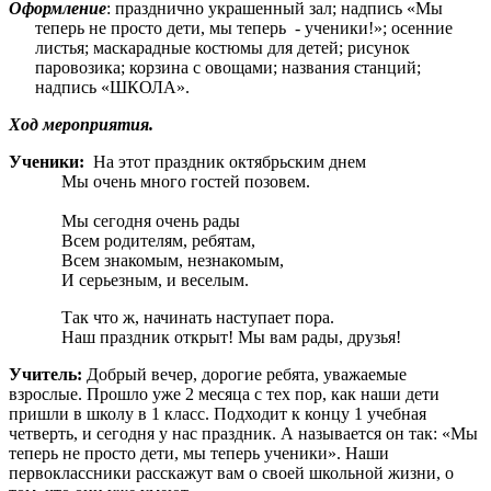
Оформление
: празднично украшенный зал; надпись «Мы
теперь не просто дети, мы теперь - ученики!»; осенние
листья; маскарадные костюмы для детей; рисунок
паровозика; корзина с овощами; названия станций;
надпись «ШКОЛА».
Ход мероприятия.
Ученики:
На этот праздник октябрьским днем
ы очень много гостей позовем.
ы сегодня очень рады
сем родителям, ребятам,
сем знакомым, незнакомым,
 серьезным, и веселым.
ак что ж, начинать наступает пора.
аш праздник открыт! Мы вам рады, друзья!
Учитель:
Добрый вечер, дорогие ребята, уважаемые
взрослые. Прошло уже 2 месяца с тех пор, как наши дети
пришли в школу в 1 класс. Подходит к концу 1 учебная
четверть, и сегодня у нас праздник. А называется он так: «Мы
теперь не просто дети, мы теперь ученики». Наши
первоклассники расскажут вам о своей школьной жизни, о