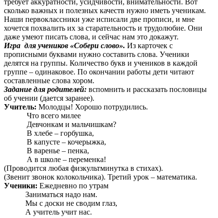
требует аккуратности, усидчивости, внимательности. Вот
сколько важных и полезных качеств нужно иметь ученикам.
Наши первоклассники уже исписали две прописи, и мне
хочется похвалить их за старательность и трудолюбие. Они
даже умеют писать слова, и сейчас нам это докажут.
Игра для учеников «Собери слово».
Из карточек с
прописными буквами нужно составить слова. Ученики
делятся на группы. Количество букв и учеников в каждой
группе – одинаковое. По окончании работы дети читают
составленные слова хором.
Задание для родителей:
вспомнить и рассказать пословицы
об учении (дается заранее).
Учитель:
Молодцы! Хорошо потрудились.
Что всего милее
Девчонкам и мальчишкам?
В хлебе – горбушка,
В капусте – кочерыжка,
В варенье – пенка,
А в школе – переменка!
(Проводится любая физкультминутка в стихах).
(Звенит звонок колокольчика). Третий урок – математика.
Ученики:
Ежедневно по утрам
Заниматься надо нам.
Мы с доски не сводим глаз,
А учитель учит нас.