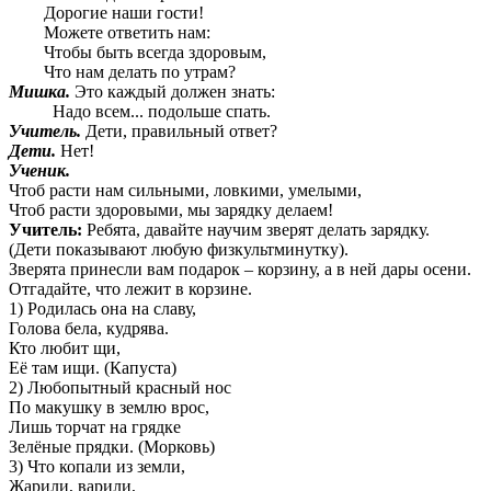
Дорогие наши гости!
Можете ответить нам:
Чтобы быть всегда здоровым,
Что нам делать по утрам?
Мишка.
Это каждый должен знать:
Надо всем... подольше спать.
Учитель.
Дети, правильный ответ?
Дети.
Нет!
Ученик.
Чтоб расти нам сильными, ловкими, умелыми,
Чтоб расти здоровыми, мы зарядку делаем!
Учитель:
Ребята, давайте научим зверят делать зарядку.
(Дети показывают любую физкультминутку).
Зверята принесли вам подарок – корзину, а в ней дары осени.
Отгадайте, что лежит в корзине.
1) Родилась она на славу,
Голова бела, кудрява.
Кто любит щи,
Её там ищи. (Капуста)
2) Любопытный красный нос
По макушку в землю врос,
Лишь торчат на грядке
Зелёные прядки. (Морковь)
3) Что копали из земли,
Жарили, варили,