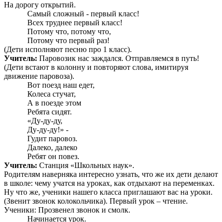
На дорогу открытий.
Самый сложный - первый класс!
Всех труднее первый класс!
Потому что, потому что,
Потому что первый раз!
(Дети исполняют песню про 1 класс).
Учитель:
Паровозик нас заждался. Отправляемся в путь!
(Дети встают в колонну и повторяют слова, имитируя
движение паровоза).
Вот поезд наш едет,
Колеса стучат,
А в поезде этом
Ребята сидят.
«Ду-ду-ду,
Ду-ду-ду!» -
Гудит паровоз.
Далеко, далеко
Ребят он повез.
Учитель:
Станция «Школьных наук».
Родителям наверняка интересно узнать, что же их дети делают
в школе: чему учатся на уроках, как отдыхают на переменках.
Ну что же, ученики нашего класса приглашают вас на уроки.
(Звенит звонок колокольчика). Первый урок – чтение.
Ученики: Прозвенел звонок и смолк.
Начинается урок.