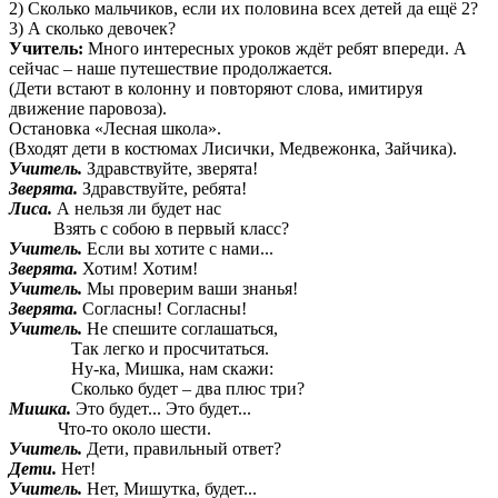
2) Сколько мальчиков, если их половина всех детей да ещё 2?
3) А сколько девочек?
Учитель:
Много интересных уроков ждёт ребят впереди. А
сейчас – наше путешествие продолжается.
(Дети встают в колонну и повторяют слова, имитируя
движение паровоза).
Остановка «Лесная школа».
(Входят дети в костюмах Лисички, Медвежонка, Зайчика).
Учитель.
Здравствуйте, зверята!
Зверята.
Здравствуйте, ребята!
Лиса.
А нельзя ли будет нас
Взять с собою в первый класс?
Учитель.
Если вы хотите с нами...
Зверята.
Хотим! Хотим!
Учитель.
Мы проверим ваши знанья!
Зверята.
Согласны! Согласны!
Учитель.
Не спешите соглашаться,
Так легко и просчитаться.
Ну-ка, Мишка, нам скажи:
Сколько будет – два плюс три?
Мишка.
Это будет... Это будет...
Что-то около шести.
Учитель.
Дети, правильный ответ?
Дети.
Нет!
Учитель.
Нет, Мишутка, будет...