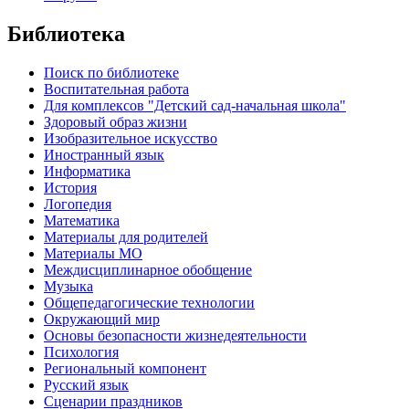
Библиотека
Поиск по библиотеке
Воспитательная работа
Для комплексов "Детский сад-начальная школа"
Здоровый образ жизни
Изобразительное искусство
Иностранный язык
Информатика
История
Логопедия
Математика
Материалы для родителей
Материалы МО
Междисциплинарное обобщение
Музыка
Общепедагогические технологии
Окружающий мир
Основы безопасности жизнедеятельности
Психология
Региональный компонент
Русский язык
Сценарии праздников