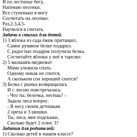
Я по лестнице бегу,
Напеваю песенки.
Все ступеньки я могу
Сосчитать на лесенке.
Раз,2.3,4,5-
Научился я считать.
Задачи в стихах для детей.
1) 3 яблока из сада ёжик притащил,
Самое румяное белке подарил.
С радостью подарок получила белка.
Сосчитайте яблоки у неё в тарелке.
2) 5 малышек-медвежат
Мама уложила спать.
Одному никак не спится,
А скольким сон хороший снится?
3) Белка с рынка возвращалась
И с лисою повстречалась.
- Что ты, белочка, несёшь? –
Задала лиса вопрос.
- Я несу своим детишкам
2 ореха и 3 шишки.
Ты, лиса, мне подскажи,
Сколько будет 2 плюс 3?
Задания для родителей:
1) Сколько детей в нашем классе?