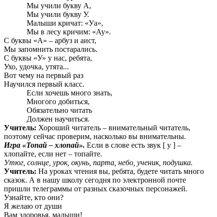
Мы учили букву А,
Мы учили букву У.
Малыши кричат: «Уа»,
Мы в лесу кричим: «Ау».
С буквы «А» – арбуз и аист,
Мы запомнить постарались.
С буквы «У» у нас, ребята,
Ухо, удочка, утята...
Вот чему на первый раз
Научился первый класс.
Если хочешь много знать,
Многого добиться,
Обязательно читать
Должен научиться.
Учитель:
Хороший читатель – внимательный читатель,
поэтому сейчас проверим, насколько вы внимательны.
Игра «Топай – хлопай».
Если в слове есть звук [ у ] –
хлопайте, если нет – топайте.
Утюг, солнце, урок, окунь, парта, небо, ученик, подушка.
Учитель:
На уроках чтения вы, ребята, будете читать много
сказок. А в нашу школу сегодня по электронной почте
пришли телеграммы от разных сказочных персонажей.
Узнайте, кто они?
Я желаю от души
Вам здоровья, малыши!