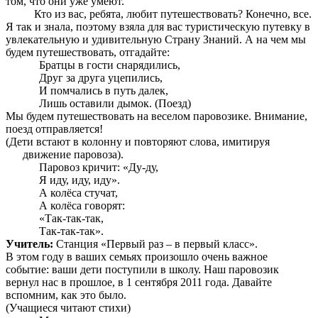
том, что они уже умеют.
Кто из вас, ребята, любит путешествовать? Конечно, все.
Я так и знала, поэтому взяла для вас туристическую путевку в
увлекательную и удивительную Страну Знаний. А на чем мы
будем путешествовать, отгадайте:
Братцы в гости снарядились,
Друг за друга уцепились,
И помчались в путь далек,
Лишь оставили дымок. (Поезд)
Мы будем путешествовать на веселом паровозике. Внимание,
поезд отправляется!
(Дети встают в колонну и повторяют слова, имитируя
движение паровоза).
Паровоз кричит: «Ду-ду,
Я иду, иду, иду».
А колёса стучат,
А колёса говорят:
«Так-так-так,
Так-так-так».
Учитель:
Станция «Первый раз – в первый класс».
В этом году в ваших семьях произошло очень важное
событие: ваши дети поступили в школу. Наш паровозик
вернул нас в прошлое, в 1 сентября 2011 года. Давайте
вспомним, как это было.
(Учащиеся читают стихи)