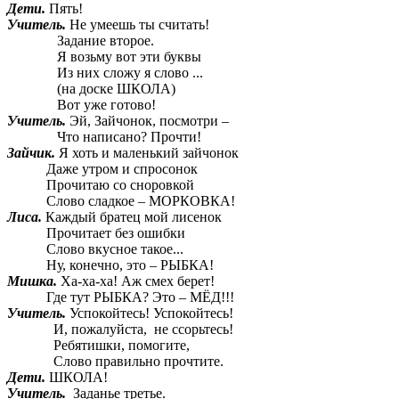
Дети.
Пять!
Учитель.
Не умеешь ты считать!
Задание второе.
Я возьму вот эти буквы
Из них сложу я слово ...
(на доске ШКОЛА)
Вот уже готово!
Учитель.
Эй, Зайчонок, посмотри –
Что написано? Прочти!
Зайчик.
Я хоть и маленький зайчонок
Даже утром и спросонок
Прочитаю со сноровкой
Слово сладкое – МОРКОВКА!
Лиса.
Каждый братец мой лисенок
Прочитает без ошибки
Слово вкусное такое...
Ну, конечно, это – РЫБКА!
Мишка.
Ха-ха-ха! Аж смех берет!
Где тут РЫБКА? Это – МЁД!!!
Учитель.
Успокойтесь! Успокойтесь!
И, пожалуйста, не ссорьтесь!
Ребятишки, помогите,
Слово правильно прочтите.
Дети.
ШКОЛА!
Учитель.
Заданье третье.