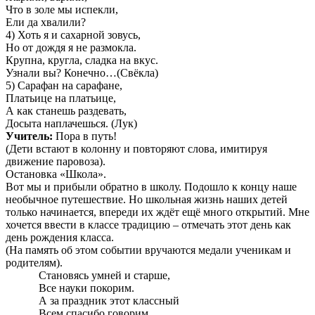
Что в золе мы испекли,
Ели да хвалили?
4) Хоть я и сахарной зовусь,
Но от дождя я не размокла.
Крупна, кругла, сладка на вкус.
Узнали вы? Конечно…(Свёкла)
5) Сарафан на сарафане,
Платьице на платьице,
А как станешь раздевать,
Досыта наплачешься. (Лук)
Учитель:
Пора в путь!
(Дети встают в колонну и повторяют слова, имитируя
движение паровоза).
Остановка «Школа».
Вот мы и прибыли обратно в школу. Подошло к концу наше
необычное путешествие. Но школьная жизнь наших детей
только начинается, впереди их ждёт ещё много открытий. Мне
хочется ввести в классе традицию – отмечать этот день как
день рождения класса.
(На память об этом событии вручаются медали ученикам и
родителям).
Становясь умней и старше,
Все науки покорим.
А за праздник этот классный
Всем спасибо говорим.