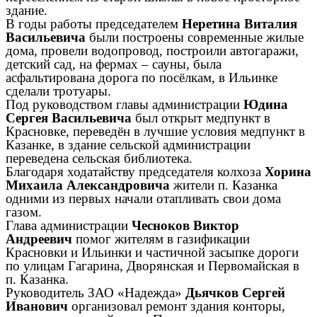
здание.
В годы работы председателем
Неретина Виталия
Васильевича
были построены современные жилые
дома, провели водопровод, построили автогаражи,
детский сад, на фермах – сауны, была
асфальтирована дорога по посёлкам, в Ильинке
сделали тротуары.
Под руководством главы администрации
Юдина
Сергея Васильевича
был открыт медпункт в
Красновке, переведён в лучшие условия медпункт в
Казанке, в здание сельской администрации
переведена сельская библиотека.
Благодаря ходатайству председателя колхоза
Хорина
Михаила Александровича
жители п. Казанка
одними из первых начали отапливать свои дома
газом.
Глава администрации
Чесноков Виктор
Андреевич
помог жителям в газификации
Красновки и Ильинки и частичной засыпке дороги
по улицам Гагарина, Дворянская и Первомайская в
п. Казанка.
Руководитель ЗАО «Надежда»
Дьячков Сергей
Иванович
организовал ремонт здания конторы,