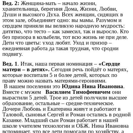
Вед. 2:
Женщина-мать – начало жизни,
хранительница, берегиня Дома, Жизни, Любви,
Души и высокого Духа. Всех женщин, сидящих в
этом зале, объединяет одно: вы мамы. Разумом и
сердцем приняли вы великую народную мудрость:
дитятко, что тесто – как замесил, так и выросло. Кто
без призора в колыбели, тот всю жизнь не при деле.
Дети что цветы: уход любят. Уход и призор –
ежедневная работа да такая трудная, что сродни
подвигу.
Вед. 1
. Итак, наша первая номинация –
«Сердце
матери – в детях».
Сегодня речь пойдёт о матерях,
которые воспитали 5 и более детей, которых по
праву можно назвать матерями-героинями.
В нашем поселении это
Юдина Нина Ивановна
.
Вместе с мужем
Василием Тимофеевичем
они
вырастили 5 детей. Трое из детей получили высшее
образование, остальные – средне-техническое.
Дочери Любовь и Екатерина живут и работают в
Таловой, сыновья Сергей и Роман остались в родной
Казанке. Младший сын Роман работает в нашей
школе учителем технологии и ОБЖ. Нина Ивановна
вспоминает, что все дети помогали по хозяйству, а