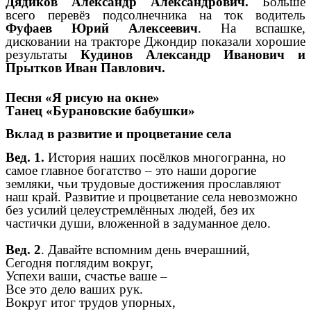
Дядиков Александр Александрович.
Больше
всего перевёз подсолнечника на ток водитель
Фуфаев Юрий Алексеевич
. На вспашке,
дисковании на тракторе Джондир показали хорошие
результаты
Кудинов Александр Иванович и
Прытков Иван Павлович.
Песня «Я рисую на окне»
Танец «Бурановские бабушки»
Вклад в развитие и процветание села
Вед. 1.
История наших посёлков многогранна, но
самое главное богатство – это наши дорогие
земляки, чьи трудовые достижения прославляют
наш край. Развитие и процветание села невозможно
без усилий целеустремлённых людей, без их
частички души, вложенной в задуманное дело.
Вед. 2
. Давайте вспомним день вчерашний,
Сегодня поглядим вокруг,
Успехи ваши, счастье ваше –
Все это дело ваших рук.
Вокруг итог трудов упорных,