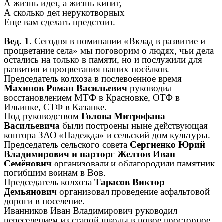
А жизнь идет, а жизнь кипит,
А сколько дел нерукотворных
Еще вам сделать предстоит.
Вед. 1
. Сегодня в номинации «Вклад в развитие и
процветание села» мы поговорим о людях, чьи дела
остались на только в памяти, но и послужили для
развития и процветания наших посёлков.
Председатель колхоза в послевоенное время
Махинов Роман Васильевич
руководил
восстановлением МТФ в Красновке, ОТФ в
Ильинке, СТФ в Казанке.
Под руководством
Голова Митрофана
Васильевича
были построены ныне действующая
контора ЗАО «Надежда» и сельский дом культуры.
Председатель сельского совета
Сергиенко Юрий
Владимирович и парторг Желтов Иван
Семёнович
организовали и облагородили памятник
погибшим воинам в Вов.
Председатель колхоза
Тарасов Виктор
Демьянович
организовал проведение асфальтовой
дороги в поселение.
Иванников Иван Владимирович руководил
переселением из старой школы в новое просторное