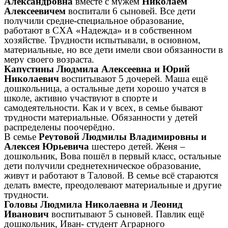
Александровна
вместе с мужем
Николаем
Алексеевичем
воспитали 6 сыновей. Все дети
получили средне-специальное образование,
работают в СХА «Надежда» и в собственном
хозяйстве. Трудности испытывали, в основном,
материальные, но все дети имели свои обязанности в
меру своего возраста.
Капустины Людмила Алексеевна и Юрий
Николаевич
воспитывают 5 дочерей. Маша ещё
дошкольница, а остальные дети хорошо учатся в
школе, активно участвуют в спорте и
самодеятельности. Как и у всех, в семье бывают
трудности материальные. Обязанности у детей
распределены поочерёдно.
В семье
Реутовой Людмилы Владимировны и
Алексея Юрьевича
шестеро детей. Женя –
дошкольник, Вова пошёл в первый класс, остальные
дети получили среднетехническое образование,
живут и работают в Таловой. В семье всё стараются
делать вместе, преодолевают материальные и другие
трудности.
Головы Людмила Николаевна и Леонид
Иванович
воспитывают 5 сыновей. Павлик ещё
дошкольник, Иван- студент Аграрного