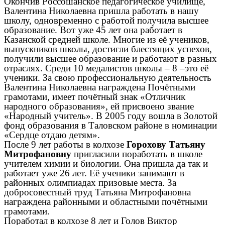
Окончив Россошанское педагогическое училище,
Валентина Николаевна пришла работать в нашу
школу, одновременно с работой получила высшее
образование. Вот уже 45 лет она работает в
Казанской средней школе. Многие из её учеников,
выпускников школы, достигли блестящих успехов,
получили высшее образование и работают в разных
отраслях. Среди 10 медалистов школы – 8 –это её
ученики. За свою профессиональную деятельность
Валентина Николаевна награждена Почётными
грамотами, имеет почётный знак «Отличник
народного образования», ей присвоено звание
«Народный учитель». В 2005 году вошла в Золотой
фонд образования в Таловском районе в номинации
«Сердце отдаю детям».
После 9 лет работы в колхозе
Горохову Татьяну
Митрофановну
пригласили поработать в школе
учителем химии и биологии. Она пришла да так и
работает уже 26 лет. Её ученики занимают в
районных олимпиадах призовые места. За
добросовестный труд Татьяна Митрофановна
награждена районными и областными почётными
грамотами.
Поработал в колхозе 8 лет и Голов Виктор