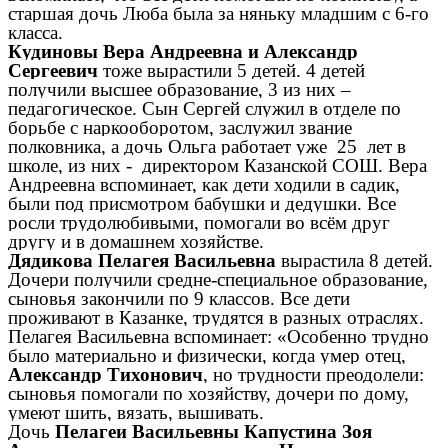
старшая дочь Люба была за няньку младшим с 6-го
класса.
Кудиновы Вера Андреевна и Александр
Сергеевич
тоже вырастили 5 детей. 4 детей
получили высшее образование, 3 из них –
педагогическое. Сын Сергей служил в отделе по
борьбе с наркооборотом, заслужил звание
полковника, а дочь Ольга работает уже 25 лет в
школе, из них - директором Казанской СОШ. Вера
Андреевна вспоминает, как дети ходили в садик,
были под присмотром бабушки и дедушки. Все
росли трудолюбивыми, помогали во всём друг
другу и в домашнем хозяйстве.
Дядикова Пелагея Васильевна
вырастила 8 детей.
Дочери получили средне-специальное образование,
сыновья закончили по 9 классов. Все дети
проживают в Казанке, трудятся в разных отраслях.
Пелагея Васильевна вспоминает: «Особенно трудно
было материально и физически, когда умер отец,
Александр Тихонович
, но трудности преодолели:
сыновья помогали по хозяйству, дочери по дому,
умеют шить, вязать, вышивать.
Дочь
Пелагеи Васильевны Капустина Зоя