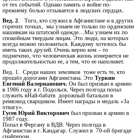
от тех событий. Однако память о войне по-
прежнему болью отзывается в людских сердцах.
Вед. 2
. Того, кто служил в Афганистане и в других
горячих точках, мы узнаем не только по орденским
нашивкам на штатской одежде…Мы узнаем их по
спокойным твердым лицам. Это люди, на которых
всегда можно положиться. Каждому хотелось бы
иметь таких друзей. Очень верно кем – то
подмечено, что человеческая жизнь измеряется не
продолжительностью ее, а тем, что ее наполняет.
Вед. 1. Среди наших земляков тоже есть те, кто
прошёл дорогами Афганистана. Это
Туркин
Евгений Валерианович.
Он был призван в армию
в 1986 году в г. Подольск. Через полгода попал
служить вНай-бабатв дорожный батальон в
ремвзвод сварщиком. Имеет награды и медаль «За
отвагу».
Гусев Юрий Викторович
был призван в армию в
1987 году.
Попал в Фергану в ВДВ. Через полгода в
Афганистан в г. Кандагар. Служил в 70-ой бригаде
снайпером.