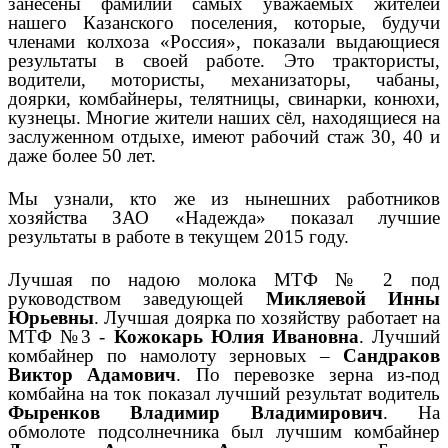
занесены фамилии самых уважаемых жителей
нашего Казанского поселения, которые, будучи
членами колхоза «Россия», показали выдающиеся
результаты в своей работе. Это трактористы,
водители, мотористы, механизаторы, чабаны,
доярки, комбайнеры, телятницы, свинарки, конюхи,
кузнецы. Многие жители наших сёл, находящиеся на
заслуженном отдыхе, имеют рабочий стаж 30, 40 и
даже более 50 лет.
Мы узнали, кто же из нынешних работников
хозяйства ЗАО «Надежда» показал лучшие
результаты в работе в текущем 2015 году.
Лучшая по надою молока МТФ № 2 под
руководством заведующей
Микляевой Инны
Юрьевны
. Лучшая доярка по хозяйству работает на
МТФ №3 -
Кожокарь Юлия Ивановна
. Лучший
комбайнер по намолоту зерновых –
Сандраков
Виктор Адамович
. По перевозке зерна из-под
комбайна на ток показал лучший результат водитель
Фыренков Владимир Владимирович
. На
обмолоте подсолнечника был лучшим комбайнер