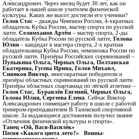
Александрович. Через месяц будет 30 лет, как он
работает в нашей школе учителем физической
культуры. Каких же высот достигли его ученики?
Голов Стас
– дважды Чемпион России, 4-хкратных
обладатель Кубка России, мастер спорта по русской
лапте.
Селимханов Артём
– мастер спорта, 2-ды
обладатель Кубка России по русской лапте,
Голова
Юлия
– кандидат в мастера спорта, 2-х кратная
обладательница Кубка России, чемпионка России по
русской лапте. Призёры Российских соревнований –
Пупыкина Ольга, Черных Ольга, Полтавская
Екатерина, Гусева Ирина, Голов Михаил,
Синяков Виктор
, многократные победители и
призёры областных соревнований по русской лапте.
Призёры областных спартакиад по лёгкой атлетике –
Голов Стас, Буравлёв Евгений, Черных Ольга,
Голова Юлия, Сергеева Елена
. Сейчас Виктор
Александрович совмещает работу в школе с работой
тренером-преподавателем В Таловской спортивной
школе. За выдающиеся достижения получил звание
«Отличник физической культуры и спорта».
Танец «Ой, Вася-Василёк»
Песня «Какого цвета лето?» Воины-
интернационалисты