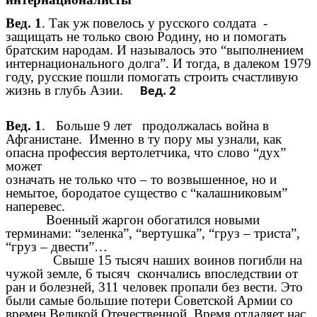
Вед. 1
. Так уж повелось у русского солдата -
защищать не только свою Родину, но и помогать
братским народам. И называлось это “выполнением
интернационального долга”. И тогда, в далеком 1979
году, русские пошли помогать строить счастливую
жизнь в глубь Азии.
Вед. 2
Вед. 1
. Больше 9 лет продолжалась война в
Афганистане. Именно в ту пору мы узнали, как
опасна профессия вертолетчика, что слово “дух”
может
означать не только что – то возвышенное, но и
немытое, бородатое существо с “калашниковым”
наперевес.
Военный жаргон обогатился новыми
терминами: “зеленка”, “вертушка”, “груз – триста”,
“груз – двести”…
Свыше 15 тысяч наших воинов погибли на
чужой земле, 6 тысяч скончались впоследствии от
ран и болезней, 311 человек пропали без вести. Это
были самые большие потери Советской Армии со
времен Великой Отечественной. Время отдаляет нас