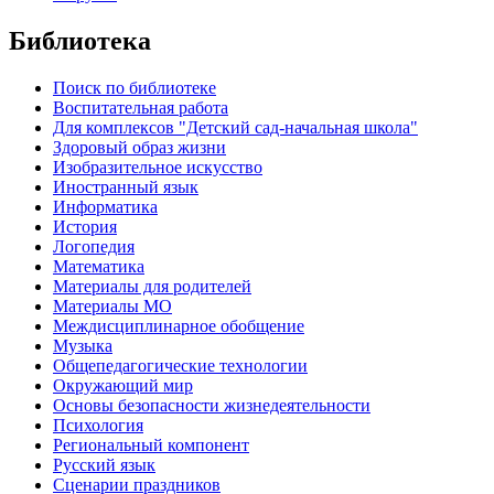
Библиотека
Поиск по библиотеке
Воспитательная работа
Для комплексов "Детский сад-начальная школа"
Здоровый образ жизни
Изобразительное искусство
Иностранный язык
Информатика
История
Логопедия
Математика
Материалы для родителей
Материалы МО
Междисциплинарное обобщение
Музыка
Общепедагогические технологии
Окружающий мир
Основы безопасности жизнедеятельности
Психология
Региональный компонент
Русский язык
Сценарии праздников