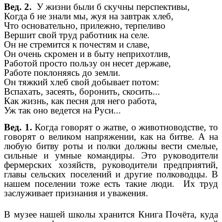
Вед. 2.
У жизни были б скучны перспективы,
Когда б не знали мы, жуя на завтрак хлеб,
Что основательно, прилежно, терпеливо
Вершит свой труд работник на селе.
Он не стремится к почестям и славе,
Он очень скромен и в быту неприхотлив,
Работой просто пользу он несет державе,
Работе поклоняясь до земли.
Он тяжкий хлеб свой добывает потом:
Вспахать, засеять, боронить, скосить...
Как жизнь, как песня для него работа,
Уж так оно ведется на Руси...
Вед. 1.
Когда говорят о жатве, о животноводстве, то
говорят о великом напряжении, как на битве. А на
любую битву роты и полки должны вести смелые,
сильные и умные командиры. Это руководители
фермерских хозяйств, руководители предприятий,
главы сельских поселений и другие полководцы. В
нашем поселении тоже есть такие люди. Их труд
заслуживает признания и уважения.
В музее нашей школы хранится Книга Почёта, куда