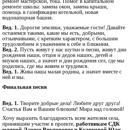
ремонт мастерской, тока. Помог в капитальном
ремонте школы: замена окон, замена крыши,
помощь в газификации котельной, новая
водонапорная башня.
Вед. 1.
Дорогие земляки, уважаемые гости! Давайте
останемся такими, какие мы есть, добрыми,
отзывчивыми, с крепким характером, с большим
трудолюбием и уважением к себе и ближним.
Вед. 2.
Пусть живут у нас шутки и песни, живут дни
рождения наши, отцов и дедов наших, детей и
внуков наших, а значит и дни рождения сел, где мы
родились, где мы живем и трудимся.
Вед. 1.
Жива наша малая родина, а значит вместе с
ней и мы.
Финальная песня
Вед. 1.
Творите добрые дела! Любите друг друга!
Счастья Вам и Вашим близким! Мира над головой!
Хочу выразить благодарность всем жителям села,
принявшим участие в проекте,
работникам СДК
юдиной Ларисе Викторовне и Кудиновой Юли