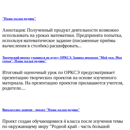
"Наша малая родина"
Аннотация: Полученный продукт деятельности возможно
использовать на уроках математики. Предпринята попытка,
используя математическое задание (письменные приёмы
вычисления в столбик) расшифровать...
Творческий проект учащихся по курсу ОРКСЭ. Защита проектов "Мой дом. Моя
семья", Наша малая родина"
Итоговый оценочный урок по ОРКСЭ предусматривает
презентацию творческих проектов на основе изученного
материала. На презентацию проектов прилашаются учителя,
родители....
Внеклассное занятие - проект "Наша малая родина"
Проект создан обучающимися 4 класса после изучения темы
по окружающему миру "Родной край - часть большой