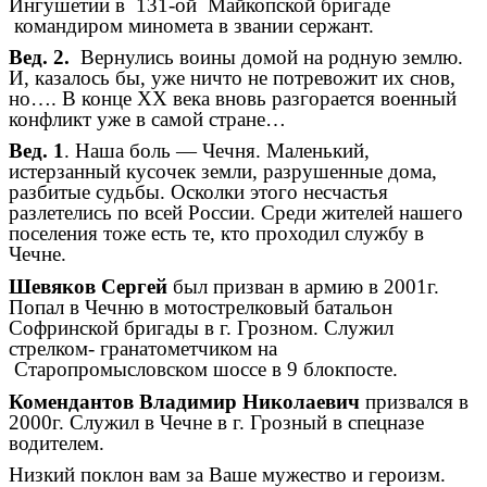
Ингушетии в 131-ой Майкопской бригаде
командиром миномета в звании сержант.
Вед. 2.
Вернулись воины домой на родную землю.
И, казалось бы, уже ничто не потревожит их снов,
но…. В конце ХХ века вновь разгорается военный
конфликт уже в самой стране…
Вед. 1
. Наша боль — Чечня. Маленький,
истерзанный кусочек земли, разрушенные дома,
разбитые судьбы. Осколки этого несчастья
разлетелись по всей России. Среди жителей нашего
поселения тоже есть те, кто проходил службу в
Чечне.
Шевяков Сергей
был призван в армию в 2001г.
Попал в Чечню в мотострелковый батальон
Софринской бригады в г. Грозном. Служил
стрелком- гранатометчиком на
Старопромысловском шоссе в 9 блокпосте.
Комендантов Владимир Николаевич
призвался в
2000г. Служил в Чечне в г. Грозный в спецназе
водителем.
Низкий поклон вам за Ваше мужество и героизм.