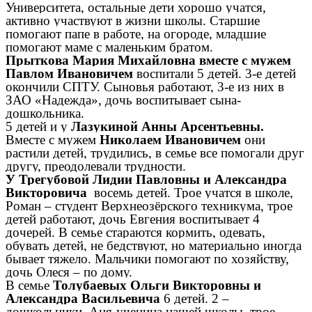
Университета, остальные дети хорошо учатся,
активно участвуют в жизни школы. Старшие
помогают папе в работе, на огороде, младшие
помогают маме с маленьким братом.
Прыткова Мария Михайловна вместе с мужем
Павлом Ивановичем
воспитали 5 детей. 3-е детей
окончили СПТУ. Сыновья работают, 3-е из них в
ЗАО «Надежда», дочь воспитывает сына-
дошкольника.
5 детей и у
Лазукиной Анны Арсентьевны.
Вместе с мужем
Николаем Ивановичем
они
растили детей, трудились, в семье все помогали друг
другу, преодолевали трудности.
У Трегубовой Лидии Павловны и Александра
Викторовича
восемь детей. Трое учатся в школе,
Роман – студент Верхнеозёрского техникума, трое
детей работают, дочь Евгения воспитывает 4
дочерей. В семье стараются кормить, одевать,
обувать детей, не бедствуют, но материально иногда
бывает тяжело. Мальчики помогают по хозяйству,
дочь Олеся – по дому.
В семье
Толубаевых Ольги Викторовны и
Александра Васильевича
6 детей. 2 –
дошкольники, Аня-ученица нашей школы, трое