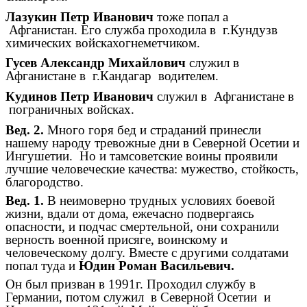
Лазукин Петр Иванович
тоже попал а
Афганистан. Его служба проходила в г.Кундузв
химических войскахогнеметчиком.
Гусев Александр Михайлович
служил в
Афганистане в г.Кандагар водителем.
Кудинов Петр Иванович
служил в Афганистане в
пограничных войсках.
Вед. 2.
Много горя бед и страданий принесли
нашему народу тревожные дни в Северной Осетии и
Ингушетии. Но и тамсоветские воины проявили
лучшие человеческие качества: мужество, стойкость,
благородство.
Вед. 1.
В неимоверно трудных условиях боевой
жизни, вдали от дома, ежечасно подвергаясь
опасности, и подчас смертельной, они сохранили
верность военной присяге, воинскому и
человеческому долгу. Вместе с другими солдатами
попал туда и
Юдин Роман Васильевич.
Он был призван в 1991г. Проходил службу в
Германии, потом служил в Северной Осетии и