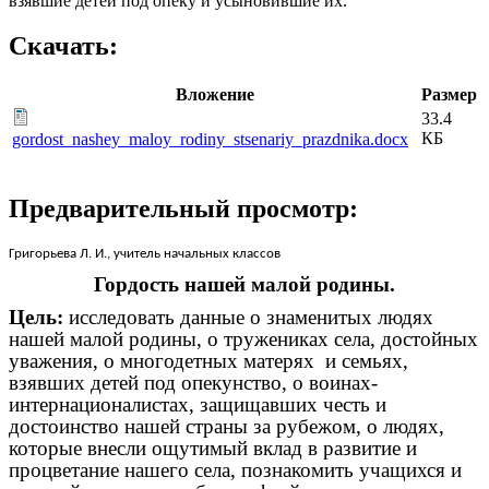
взявшие детей под опеку и усыновившие их.
Скачать:
Вложение
Размер
33.4
КБ
gordost_nashey_maloy_rodiny_stsenariy_prazdnika.docx
Предварительный просмотр:
Григорьева Л. И., учитель начальных классов
Гордость нашей малой родины.
Цель:
исследовать данные о знаменитых людях
нашей малой родины, о тружениках села, достойных
уважения, о многодетных матерях и семьях,
взявших детей под опекунство, о воинах-
интернационалистах, защищавших честь и
достоинство нашей страны за рубежом, о людях,
которые внесли ощутимый вклад в развитие и
процветание нашего села, познакомить учащихся и