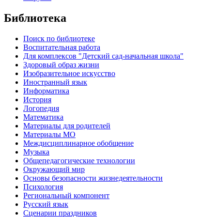
Библиотека
Поиск по библиотеке
Воспитательная работа
Для комплексов "Детский сад-начальная школа"
Здоровый образ жизни
Изобразительное искусство
Иностранный язык
Информатика
История
Логопедия
Математика
Материалы для родителей
Материалы МО
Междисциплинарное обобщение
Музыка
Общепедагогические технологии
Окружающий мир
Основы безопасности жизнедеятельности
Психология
Региональный компонент
Русский язык
Сценарии праздников