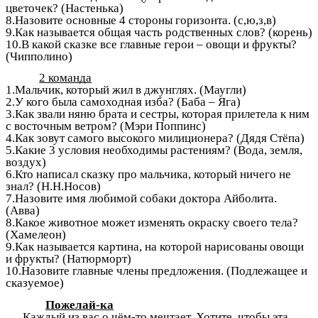
цветочек? (Настенька)
8.Назовите основные 4 стороны горизонта. (с,ю,з,в)
9.Как называется общая часть родственных слов? (корень)
10.В какой сказке все главные герои – овощи и фрукты?
(Чипполино)
2 команда
1.Мальчик, который жил в джунглях. (Маугли)
2.У кого была самоходная изба? (Баба – Яга)
3.Как звали няню брата и сестры, которая прилетела к ним
с восточным ветром? (Мэри Поппинс)
4.Как зовут самого высокого милиционера? (Дядя Стёпа)
5.Какие 3 условия необходимы растениям? (Вода, земля,
воздух)
6.Кто написал сказку про мальчика, который ничего не
знал? (Н.Н.Носов)
7.Назовите имя любимой собаки доктора Айболита.
(Авва)
8.Какое животное может изменять окраску своего тела?
(Хамелеон)
9.Как называется картина, на которой нарисованы овощи
и фрукты? (Натюрморт)
10.Назовите главные члены предложения. (Подлежащее и
сказуемое)
Пожелай-ка
Каждый из вас о чём-то мечтает. Хотите, чтобы эта