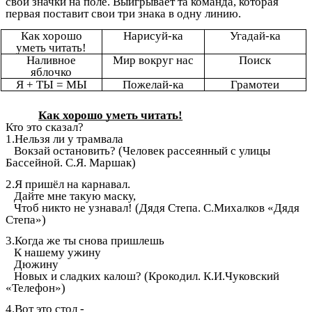
свои значки на поле. Выигрывает та команда, которая
первая поставит свои три знака в одну линию.
Как хорошо
Нарисуй-ка
Угадай-ка
уметь читать!
Наливное
Мир вокруг нас
Поиск
яблочко
Я + ТЫ = МЫ
Пожелай-ка
Грамотеи
Как хорошо уметь читать!
Кто это сказал?
1.Нельзя ли у трамвала
Вокзай остановить? (Человек рассеянный с улицы
Бассейной. С.Я. Маршак)
2.Я пришёл на карнавал.
Дайте мне такую маску,
Чтоб никто не узнавал! (Дядя Степа. С.Михалков «Дядя
Степа»)
3.Когда же ты снова пришлешь
К нашему ужину
Дюжину
Новых и сладких калош? (Крокодил. К.И.Чуковский
«Телефон»)
4.Вот это стол -