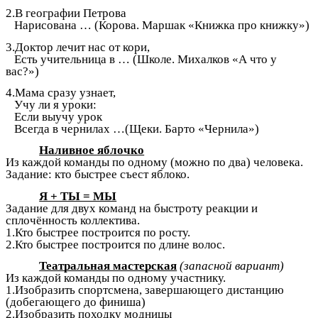
2.В географии Петрова
Нарисована … (Корова. Маршак «Книжка про книжку»)
3.Доктор лечит нас от кори,
Есть учительница в … (Школе. Михалков «А что у
вас?»)
4.Мама сразу узнает,
Учу ли я уроки:
Если выучу урок
Всегда в чернилах …(Щеки. Барто «Чернила»)
Наливное яблочко
Из каждой команды по одному (можно по два) человека.
Задание: кто быстрее съест яблоко.
Я + ТЫ = МЫ
Задание для двух команд на быстроту реакции и
сплочённость коллектива.
1.Кто быстрее построится по росту.
2.Кто быстрее построится по длине волос.
Театральная мастерская
(запасной вариант)
Из каждой команды по одному участнику.
1.Изобразить спортсмена, завершающего дистанцию
(добегающего до финиша)
2.Изобразить походку модницы