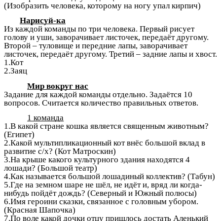
(Изобразить человека, которому на ногу упал кирпич)
Нарисуй-ка
Из каждой команды по три человека. Первый рисует
голову и уши, заворачивает листочек, передаёт другому.
Второй – туловище и передние лапы, заворачивает
листочек, передаёт другому. Третий – задние лапы и хвост.
1.Кот
2.Заяц
Мир вокруг нас
Задание для каждой команды отдельно. Задаётся 10
вопросов. Считается количество правильных ответов.
1 команда
1.В какой стране кошка является священным животным?
(Египет)
2.Какой мультипликационный кот внёс большой вклад в
развитие с/х? (Кот Матроскин)
3.На крыше какого культурного здания находятся 4
лошади? (Большой театр)
4.Как называется большой лошадиный коллектив? (Табун)
5.Где на земном шаре не шёл, не идёт и, вряд ли когда-
нибудь пойдёт дождь? (Северный и Южный полюсы)
6.Имя героини сказки, связанное с головным убором.
(Красная Шапочка)
7.По воле какой дочки отцу пришлось достать Аленький