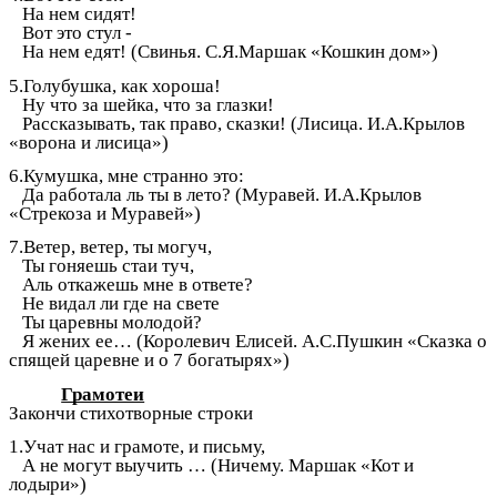
На нем сидят!
Вот это стул -
На нем едят! (Свинья. С.Я.Маршак «Кошкин дом»)
5.Голубушка, как хороша!
Ну что за шейка, что за глазки!
Рассказывать, так право, сказки! (Лисица. И.А.Крылов
«ворона и лисица»)
6.Кумушка, мне странно это:
Да работала ль ты в лето? (Муравей. И.А.Крылов
«Стрекоза и Муравей»)
7.Ветер, ветер, ты могуч,
Ты гоняешь стаи туч,
Аль откажешь мне в ответе?
Не видал ли где на свете
Ты царевны молодой?
Я жених ее… (Королевич Елисей. А.С.Пушкин «Сказка о
спящей царевне и о 7 богатырях»)
Грамотеи
Закончи стихотворные строки
1.Учат нас и грамоте, и письму,
А не могут выучить … (Ничему. Маршак «Кот и
лодыри»)