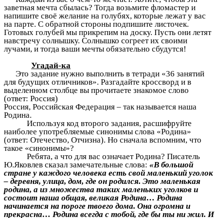
заветная мечта сбылась? Тогда возьмите фломастер и
напишите своё желание на голубях, которые лежат у вас
на парте. С обратной стороны подпишите листочек.
Готовых голубей мы прикрепим на доску. Пусть они летят
навстречу солнышку. Солнышко согреет их своими
лучами, и тогда ваши мечты обязательно сбудутся!
Угадай-ка
Это задание нужно выполнить в тетради «36 занятий
для будущих отличников». Разгадайте кроссворд и в
выделенном столбце вы прочитаете знакомое слово
(ответ: Россия)
Россия, Российская Федерация – так называется наша
Родина.
Используя код второго задания, расшифруйте
наиболее употребляемые синонимы слова «Родина»
(ответ: Отечество, Отчизна). Но сначала вспомним, что
такое «синонимы»?
Ребята, а что для вас означает Родина? Писатель
Ю.Яковлев сказал замечательные слова:
«В большой
стране у каждого человека есть свой маленький уголок
– деревня, улица, дом, где он родился. Это маленькая
родина, а из множества таких маленьких уголков и
состоит наша общая, великая Родина… Родина
начинается на пороге твоего дома. Она огромна и
прекрасна… Родина всегда с тобой, где бы ты ни жил. И