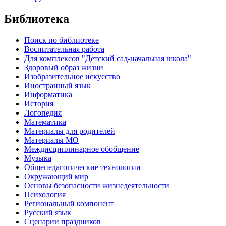
Библиотека
Поиск по библиотеке
Воспитательная работа
Для комплексов "Детский сад-начальная школа"
Здоровый образ жизни
Изобразительное искусство
Иностранный язык
Информатика
История
Логопедия
Математика
Материалы для родителей
Материалы МО
Междисциплинарное обобщение
Музыка
Общепедагогические технологии
Окружающий мир
Основы безопасности жизнедеятельности
Психология
Региональный компонент
Русский язык
Сценарии праздников