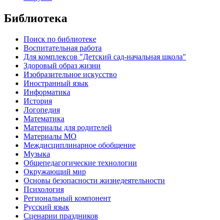
Библиотека
Поиск по библиотеке
Воспитательная работа
Для комплексов "Детский сад-начальная школа"
Здоровый образ жизни
Изобразительное искусство
Иностранный язык
Информатика
История
Логопедия
Математика
Материалы для родителей
Материалы МО
Междисциплинарное обобщение
Музыка
Общепедагогические технологии
Окружающий мир
Основы безопасности жизнедеятельности
Психология
Региональный компонент
Русский язык
Сценарии праздников