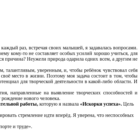
аждый раз, встречая своих малышей, я задавалась вопросами.
чему кому-то не составляет особых усилий хорошо учиться, для
тся причина? Неужели природа одарила одних всем, а другим не
 талантливым, уверенным, и, чтобы ребёнок чувствовал себя
своё место в жизни. Поэтому моя задача состоит в том, чтобы
отенциал для творческой деятельности в какой-либо области. И
, направленные на выявление творческих способностей и
т рождение нового человека.
ательной работы,
которую я назвала
«Искорки успеха».
Цель
овать стремление идти вперёд. Я уверена, что неспособных
порте и труде».