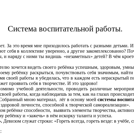
Система воспитательной работы.
а это время мне приходилось работать с разными детьми. И к
ют себя в коллективе уверенно, а другие закомплексованно? По
ры, и наряду с ними ты видишь «незаметных» детей? В чём крое
 хочется видеть своего ребёнка успешным, здоровым, умным,
оему ребёнку раскрыться, почувствовать себя значимым, найти 
емя своей работы я убедилась, что в каждом есть нераскрытый п
ожет проявить себя в творчестве. И это здорово!
учебной деятельности, проводить различные мероприятия
воей работы, когда наблюдаешь за тем, как на глазах происходи
обранный мною материал, лёг в основу моей
системы воспит
 здоровой личности, способной к творческой самореализации».
ебёнке способности, выявить элементы творчества, активизир
у ребёнку и «зажечь» в нём искорку таланта и успеха.
.
Девизом служат строки: «Гореть всегда, гореть везде: в учёбе, с
: