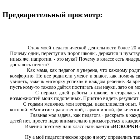
Предварительный просмотр:
Стаж моей педагогической деятельности более 20 лет. З
Почему одни, переступив порог школы, держатся и чувству
иных же, напротив, - это мука? Почему в классе есть лиде
досталось ничего?
Как мама, как педагог я уверена, что каждому родителю
комфортно. Не все родители умеют и знают, как помочь св
увидеть, зажечь «искорку успеха» в каждом ребёнке. За вр
пусть кому-то тяжело даётся постигать азы науки, зато он м
С первых дней работы в школе, я старалась помимо 
возможностей моих подопечных. Приятно видеть результат с
С годами менялись мои взгляды, накапливался опыт. С
которой: «Развитие нравственной, гармоничной, физически
Главная моя задача, как педагога - раскрыть в каждом р
детей нет, просто надо внимательно присмотреться к каждом
Именно поэтому наш класс называется
«ИСКОРКИ»
Ну а моё педагогическое кредо я могу определить так