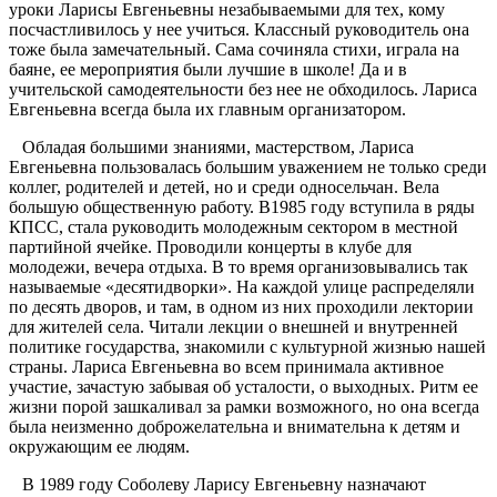
уроки Ларисы Евгеньевны незабываемыми для тех, кому
посчастливилось у нее учиться. Классный руководитель она
тоже была замечательный. Сама сочиняла стихи, играла на
баяне, ее мероприятия были лучшие в школе! Да и в
учительской самодеятельности без нее не обходилось. Лариса
Евгеньевна всегда была их главным организатором.
Обладая большими знаниями, мастерством, Лариса
Евгеньевна пользовалась большим уважением не только среди
коллег, родителей и детей, но и среди односельчан. Вела
большую общественную работу. В1985 году вступила в ряды
КПСС, стала руководить молодежным сектором в местной
партийной ячейке. Проводили концерты в клубе для
молодежи, вечера отдыха. В то время организовывались так
называемые «десятидворки». На каждой улице распределяли
по десять дворов, и там, в одном из них проходили лектории
для жителей села. Читали лекции о внешней и внутренней
политике государства, знакомили с культурной жизнью нашей
страны. Лариса Евгеньевна во всем принимала активное
участие, зачастую забывая об усталости, о выходных. Ритм ее
жизни порой зашкаливал за рамки возможного, но она всегда
была неизменно доброжелательна и внимательна к детям и
окружающим ее людям.
В 1989 году Соболеву Ларису Евгеньевну назначают