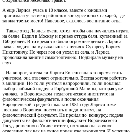
Сохранились несколько грамот.
А еще Лариса, учась в 10 классе, вместе с юношами
принимала участие в районном конкурсе юных пахарей, где
заняла третье место! Наверное, сказалось воспитание отца.
Также отец Ларисы очень хотел, чтобы она научилась играть
на баяне. Ездил в Москву и привез оттуда баян, купленный за
160 рублей. В то время это были огромные деньги. Лариса
начала ходить на музыкальные занятия к Сухареву Борису
Никитовичу. Но через год он уехал из села, и Лариса
продолжила занятия самостоятельно. Подбирала музыку на
слух .
На вопрос, хотела ли Лариса Евгеньевна в то время стать
учителем, она отвечает отрицательно. Всегда хотела работать
в милиции. Но то ли учителя напророчили, то ли повлиял
выбор любимой подруги Горбуновой Марины, которая уже
училась в Воронежском педагогическом институте на
филологическом факультете, а после окончания
Народненской средней школы в 1981 году Лариса тоже
поехала в Воронеж поступать в пединститут, на
филологический факультет. Не пройдя по конкурсу, подала
документы на филологический факультет Воронежского
Государственного Университета, но только на заочное
отделение, так как на очное прием уже закончился. И успешно