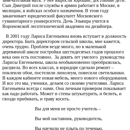
замечательная мать. У нее выросли хорошие, достойные дети.
Сын Дмитрий после службы в армии работает в Москве, в
милиции, в войсках особого назначения. В этом году
заканчивает юридический факультет Московского
гуманитарного университета. Дочь Эльвира учится в
Воронежской лесотехнической академии на дизайнера.
В 2001 году Лариса Евгеньевна вновь вступает в должность
директора. Быть директором сельской школы, мне кажется,
очень трудно. Проблем везде много, но в маленькой
деревянной школе постройки шестидесятых годов прошлого
века они есть постоянно. За девять лет умелого руководства
Ларисы Евгеньевны, школа необыкновенно преобразилась,
расцвела. Во всех классах, в коридоре сделали ремонт –
поклеили обои, постелили линолеум, повесили светильники.
В каждом кабинете новая мебель, много нового оборудования.
И все это мы, ученики, делаем со своими учителями. Лариса
Евгеньевна всегда с нами. Она личным примером показывает
как надо работать. Может и стены штукатурить, и белить, и
гвозди прибивать, и траву косить.
Вы для меня не просто учитель –
Вы мой наставник, руководитель,
Вы научили не плыть по теченью,