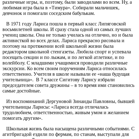
различные игры, и, поэтому, были заводилами во всем. Ну, а
любимая игра была в «Тимура». Собирали мальчишек,
девчонок и помогали соседским бабулькам.
В 1971 году Лариса пошла в первый класс Липяговской
восьмилетней школы. И сразу стала одной из самых лучших
учениц школы. Она не только училась на отлично, но и была
активисткой во всех делах. Лариса прекрасно рисовала и
поэтому на протяжении всей школьной жизни была
редактором школьной стенгазеты. Любила спорт и успевала
посещать секции и по лыжам, и по легкой атлетике, и по
волейболу. С младшими учащимися проводили различные
экскурсии. Ко всем своим поручениям Лариса относилась
ответственно. Учителя в школе называли ее «наша будущая
учительница». В 7 классе Сигитову Ларису избрали
председателем совета дружины – в то время ими становились
самые достойные.
Из воспоминаний Дергуновой Зинаиды Павловны, бывшей
учительницы Ларисы: «Лариса всегда отличалась
трудолюбием, ответственностью, живым умом и желанием
помогать другим».
Школьная жизнь была насыщена различными событиями. С
агитбригадой ездили по фермам, по станам, выступали для