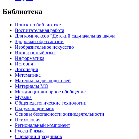
Библиотека
Поиск по библиотеке
Воспитательная работа
Для комплексов "Детский сад-начальная школа"
Здоровый образ жизни
Изобразительное искусство
Иностранный язык
Информатика
История
Логопедия
Математика
Материалы для родителей
Материалы МО
Междисциплинарное обобщение
Музыка
Общепедагогические технологии
Окружающий мир
Основы безопасности жизнедеятельности
Психология
Региональный компонент
Русский язык
Сценарии праздников