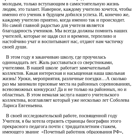
молодым, только вступающим в самостоятельную жизнь
людям, это талант. Наверное, каждому учителю хочется, чтобы
именно его ученик в будущем добился успеха. И, конечно же,
каждому учителю приятно, когда именно так и происходит.
Но самой главной радостью для учителя является
благодарность учеников. Мы всегда должны помнить наших
учителей, которые не щадя сил и времени, терпеливо и
настойчиво учат и воспитывают нас, отдают нам частичку
своей души.
В этом году я заканчиваю школу, где проучилась
одиннадцать лет. Жаль расставаться со сверстниками,
учителями. В нашей школе работает замечательный
коллектив. Какая интересная и насыщенная наша школьная
жизнь! Уроки, мероприятия, различные поездки…А сколько
раз мы занимали призовые места на районных соревнованиях,
всевозможных конкурсах! Да и не только на районных, но и
областных. В этом немалая заслуга нашего учительского
коллектива, возглавляет который уже несколько лет Соболева
Лариса Евгеньевна.
В своей исследовательской работе, посвященной году
Учителя, я бы хотела отразить страницы биографии этого
прекрасного педагога почти с тридцатилетним стажем,
имеющего звание «Почетный работник образования РФ»,