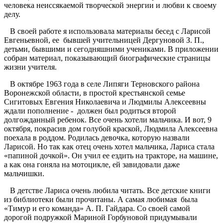
человека неиссякаемой творческой энергии и любви к своему
делу.
В своей работе я использовала материалы бесед с Ларисой
Евгеньевной, ее бывшей учительницей Дергуновой З. П.,
детьми, бывшими и сегодняшними учениками. В приложении
собран материал, показывающий биографические страницы
жизни учителя.
В октябре 1963 года в селе Липяги Терновского района
Воронежской области, в простой крестьянской семье
Сигитовых Евгения Николаевича и Людмилы Алексеевны
ждали пополнение - должен был родиться второй
долгожданный ребенок. Все очень хотели мальчика. И вот, 9
октября, покрасив дом голубой краской, Людмила Алексеевна
поехала в роддом. Родилась девочка, которую назвали
Ларисой. Но так как отец очень хотел мальчика, Лариса стала
«папиной дочкой». Он учил ее ездить на тракторе, на машине,
а как она гоняла на мотоцикле, ей завидовали даже
мальчишки.
В детстве Лариса очень любила читать. Все детские книги
из библиотеки были прочитаны. А самая любимая была
«Тимур и его команда» А. П. Гайдара. Со своей самой
дорогой подружкой Мариной Горбуновой придумывали