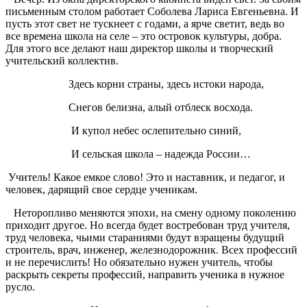
письменным столом работает Соболева Лариса Евгеньевна. И
пусть этот свет не тускнеет с годами, а ярче светит, ведь во
все времена школа на селе – это островок культуры, добра.
Для этого все делают наш директор школы и творческий
учительский коллектив.
Здесь корни страны, здесь истоки народа,
Снегов белизна, алый отблеск восхода.
И купол небес ослепительно синий,
И сельская школа – надежда России…
Учитель! Какое емкое слово! Это и наставник, и педагог, и
человек, дарящий свое сердце ученикам.
Неторопливо меняются эпохи, на смену одному поколению
приходит другое. Но всегда будет востребован труд учителя,
труд человека, чьими стараниями будут взращены будущий
строитель, врач, инженер, железнодорожник. Всех профессий
и не перечислить! Но обязательно нужен учитель, чтобы
раскрыть секреты профессий, направить ученика в нужное
русло.