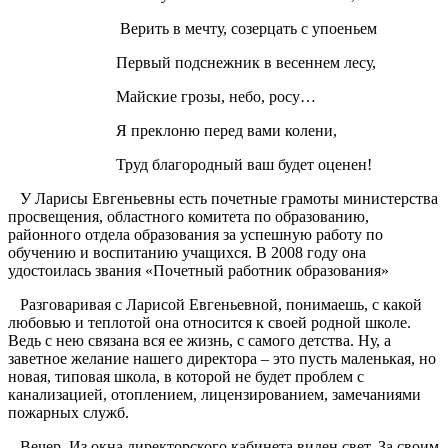
Верить в мечту, созерцать с упоеньем
Первый подснежник в весеннем лесу,
Майские грозы, небо, росу…
Я преклоню перед вами колени,
Труд благородный ваш будет оценен!
У Ларисы Евгеньевны есть почетные грамоты министерства
просвещения, областного комитета по образованию,
районного отдела образования за успешную работу по
обучению и воспитанию учащихся. В 2008 году она
удостоилась звания «Почетный работник образования»
Разговаривая с Ларисой Евгеньевной, понимаешь, с какой
любовью и теплотой она относится к своей родной школе.
Ведь с нею связана вся ее жизнь, с самого детства. Ну, а
заветное желание нашего директора – это пусть маленькая, но
новая, типовая школа, в которой не будет проблем с
канализацией, отоплением, лицензированием, замечаниями
пожарных служб.
Вечер. Из окна директорского кабинета виден свет. За своим