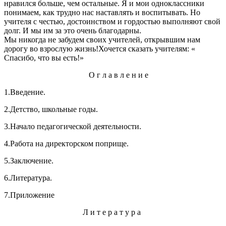
нравился больше, чем остальные. Я и мои одноклассники
понимаем, как трудно нас наставлять и воспитывать. Но
учителя с честью, достоинством и гордостью выполняют свой
долг. И мы им за это очень благодарны.
Мы никогда не забудем своих учителей, открывшим нам
дорогу во взрослую жизнь!Хочется сказать учителям: «
Спасибо, что вы есть!»
О г л а в л е н и е
1.Введение.
2.Детство, школьные годы.
3.Начало педагогической деятельности.
4.Работа на директорском поприще.
5.Заключение.
6.Литература.
7.Приложение
Л и т е р а т у р а