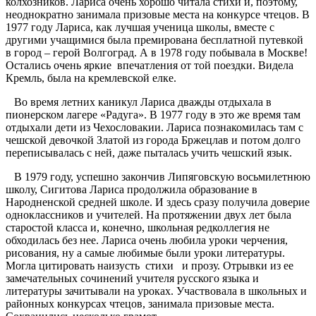
колхозников. Лариса очень хорошо читала стихи и, поэтому,
неоднократно занимала призовые места на конкурсе чтецов. В
1977 году Лариса, как лучшая ученица школы, вместе с
другими учащимися была премирована бесплатной путевкой
в город – герой Волгоград. А в 1978 году побывала в Москве!
Остались очень яркие впечатления от той поездки. Видела
Кремль, была на кремлевской елке.
Во время летних каникул Лариса дважды отдыхала в
пионерском лагере «Радуга». В 1977 году в это же время там
отдыхали дети из Чехословакии. Лариса познакомилась там с
чешской девочкой Златой из города Бржецлав и потом долго
переписывалась с ней, даже пыталась учить чешский язык.
В 1979 году, успешно закончив Липяговскую восьмилетнюю
школу, Сигитова Лариса продолжила образование в
Народненской средней школе. И здесь сразу получила доверие
одноклассников и учителей. На протяжении двух лет была
старостой класса и, конечно, школьная редколлегия не
обходилась без нее. Лариса очень любила уроки черчения,
рисования, ну а самые любимые были уроки литературы.
Могла цитировать наизусть стихи и прозу. Отрывки из ее
замечательных сочинений учителя русского языка и
литературы зачитывали на уроках. Участвовала в школьных и
районных конкурсах чтецов, занимала призовые места.