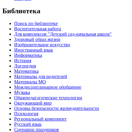
Библиотека
Поиск по библиотеке
Воспитательная работа
Для комплексов "Детский сад-начальная школа"
Здоровый образ жизни
Изобразительное искусство
Иностранный язык
Информатика
История
Логопедия
Математика
Материалы для родителей
Материалы МО
Междисциплинарное обобщение
Музыка
Общепедагогические технологии
Окружающий мир
Основы безопасности жизнедеятельности
Психология
Региональный компонент
Русский язык
Сценарии праздников