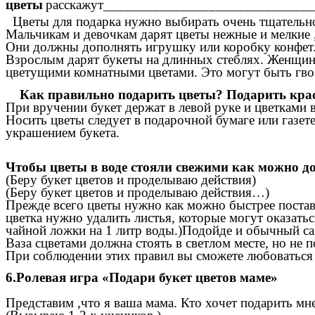
цветы
расскажут_____________________________
Цветы для подарка нужно выбирать очень тщательно,
Мальчикам и девочкам дарят цветы нежные и мелкие ,
Они должны дополнять игрушку или коробку конфет
Взрослым дарят букеты на длинных стеблях. Женщина
цветущими комнатными цветами. Это могут быть гвоз
Как правильно подарить цветы? Подарить крас
При вручении букет держат в левой руке и цветками 
Носить цветы следует в подарочной бумаге или газет
украшением букета.
Чтобы цветы в воде стояли свежими как можно д
(Беру букет цветов и проделываю действия)
(Беру букет цветов и проделываю действия…)
Прежде всего цветы нужно как можно быстрее постави
цветка нужно удалить листья, которые могут оказать
чайной ложки на 1 литр воды.)Подойде и обычный саха
Ваза сцветами должна стоять в светлом месте, но не
При соблюдении этих правил вы сможете любоваться 
6.Ролевая игра «Подари букет цветов маме»
Представим ,что я ваша мама. Кто хочет подарить мне