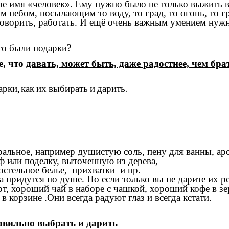
вое имя «человек». Ему нужно было не только выжить 
 небом, посылающим то воду, то град, то огонь, то г
я говорить, работать. И ещё очень важным умением ну
это были подарки?
е, что
давать, может быть, даже радостнее, чем бра
рки, как их выбирать и дарить.
альное, например душистую соль, пену для ванны, аро
 или поделку, выточенную из дерева,
остельное белье, прихватки и пр.
а придутся по душе. Но если только вы не дарите их р
рт, хороший чай в наборе с чашкой, хороший кофе в зе
в корзине .Они всегда радуют глаз и всегда кстати.
авильно выбрать и дарить