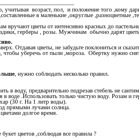
_________________________
 учитывая возраст, пол, и положение того ,кому дар
составленные в маленькие ,округлые ,разноцветные ,т
.
м вручают цветы от интенсивно красных до пастельны
дики, герберы , розы. Мужчинам обычно дарят цветы 
иво.
вверх. Отдавая цветы, не забудьте поклониться и сказ
е, чтобы уберечь от пыли ,мороза. Обертку нужно снят
ольше
, нужно соблюдать несколько правил.
ть в воду, предварительно подрезав стебель не сантим
ся в воде .Использовать только чистую воду. Розам и 
р (30 г. На 1 литр воды).
 под прямыми лучами солнца.
цветами долгое время.
 букет цветов ,соблюдая все правила ?