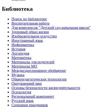
Библиотека
Поиск по библиотеке
Воспитательная работа
Для комплексов "Детский сад-начальная школа"
Здоровый образ жизни
Изобразительное искусство
Иностранный язык
Информатика
История
Логопедия
Математика
Материалы для родителей
Материалы МО
Междисциплинарное обобщение
Музыка
Общепедагогические технологии
Окружающий мир
Основы безопасности жизнедеятельности
Психология
Региональный компонент
Русский язык
Сценарии праздников