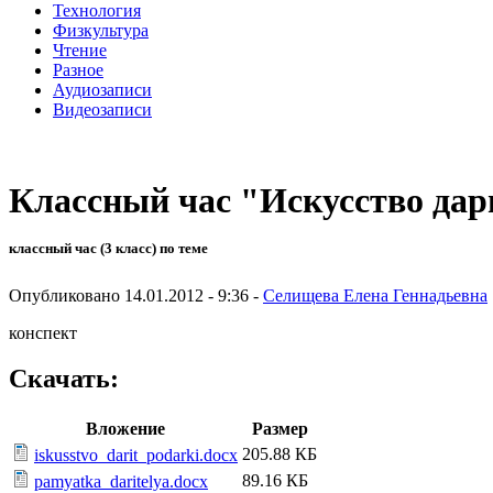
Технология
Физкультура
Чтение
Разное
Аудиозаписи
Видеозаписи
Классный час "Искусство дари
классный час (3 класс) по теме
Опубликовано 14.01.2012 - 9:36 -
Селищева Елена Геннадьевна
конспект
Скачать:
Вложение
Размер
205.88 КБ
iskusstvo_darit_podarki.docx
89.16 КБ
pamyatka_daritelya.docx