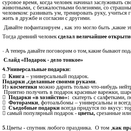
суровое время, когда человек начинал заслуживать с
животными, с безжалостными болезнями, со страшным
человеком: развивать ум, тренировать руку, учитьс
жить в дружбе и согласии с другими.
Давайте пофантазируем , как это могло быть ,какие 
Тогда древний человек
сделал величайшее открыти
- А теперь давайте поговорим о том, какие бывают пода
Слайд «Подарок - дело тонкое»
4.Универсальные подарки:

Книга
– универсальный подарок.
Подарки ,сделанные своими руками
.
Из
косметики
можно дарить только что-нибудь нейтр
Приятно получить в подарок красивые варежки, шарф
 Подарки «в хозяйство»:
скатерть с салфетками, п

Фоторамки
, фотоальбомы – универсальны и всегд

Съедобные подарки
всегда придутся по вкусу: то
 самый популярный подарок -
цветы,
срезанные или 
5
.Цветы - спутник любого праздника. О том ,
как пр