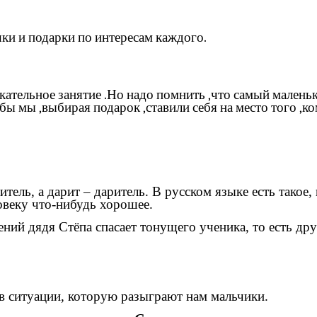
шки и подарки по интересам каждого.
кательное занятие .Но надо помнить ,что самый мален
обы мы ,выбирая подарок ,ставили себя на место того ,к
читель, а дарит – даритель. В русском языке есть такое
овеку что-нибудь хорошее.
ний дядя Стёпа спасает тонущего ученика, то есть дру
к в ситуации, которую разыграют нам мальчики.