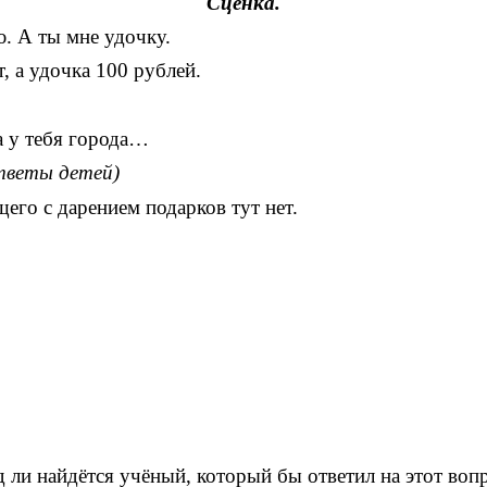
Сценка.
ю. А ты мне удочку.
т, а удочка 100 рублей.
а у тебя города…
тветы детей)
его с дарением подарков тут нет.
д ли найдётся учёный, который бы ответил на этот вопр