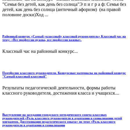
"Семья без детей, как день без солнца"Э п и г р а ф: Семья без
детей, как день без солнца (античный афоризм) (на правой
половине доски)Ход ...
Районный конкурс «Самый «классный» классный руководитель» Классный час на
тему: «Все профессии нужны, все профессии важны».
Классный час на районный конкурс...
Портфолио классного руководителя. Конкурсные материалы на районный конкурс
"Самый классный классный"
Результаты педагогической деятельности, формы работы
классного руководителя, достижения класса и учащихся....
Выступление на заседании городского методического совета классных
руководителей «Роль классного руководителя в адаптации и социализации детей
мигрантов. Диссеминация педагогического опыта» по теме «Роль классного
руководителя в адаптации и социализации