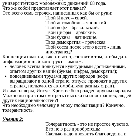
университетских молодежных движений 68 года.
Что же собой представляет этот плакат?
Это всего семь строчек, написанных как бы от руки:
Твой Иисус – еврей.
Твой автомобиль – японский.
Твой кофе – бразильский.
Твои цифры – арабские.
Твои буквы – латинские.
Твоя демократия – греческая.
Твой сосед после этого всего - лишь
иностранец?
Концепция плаката, как это ясно, состоит в том, чтобы дать
информационный конструкт – имидж:
человек всегда пользуется культурными достижениями,
опытом других наций (буквы, цифры, демократия);
повседневными трудами других народов (кофе
выращивают в одной стране, отпуск проводят в других
странах, пользуются автомобилями разных стран).
И символ веры,
Иисус
Христос был рожден другим народом.
Можно ли при этом смотреть свысока на иностранцев, людей
других национальностей?!
Что необходимо человеку в эпоху глобализации? Конечно,
толерантность.
Ученик 2:
Толерантность - это не простое чувство,
Его не в раз приобретешь:
Сколько надо проявить благородства и