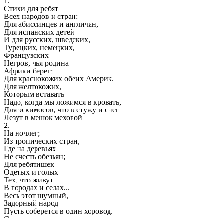
1.
Стихи для ребят
Всех народов и стран:
Для абиссинцев и англичан,
Для испанских детей
И для русских, шведских,
Турецких, немецких,
Французских
Негров, чья родина –
Африки берег;
Для краснокожих обеих Америк.
Для желтокожих,
Которым вставать
Надо, когда мы ложимся в кровать,
Для эскимосов, что в стужу и снег
Лезут в мешок меховой
2.
На ночлег;
Из тропических стран,
Где на деревьях
Не счесть обезьян;
Для ребятишек
Одетых и голых –
Тех, что живут
В городах и селах...
Весь этот шумный,
Задорный народ
Пусть соберется в один хоровод.