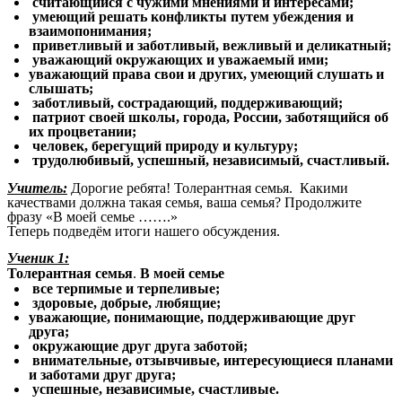
считающийся с чужими мнениями и интересами;
умеющий решать конфликты путем убеждения и
взаимопонимания;
приветливый и заботливый, вежливый и деликатный;
уважающий окружающих и уважаемый ими;
уважающий права свои и других, умеющий слушать и
слышать;
заботливый, сострадающий, поддерживающий;
патриот своей школы, города, России, заботящийся об
их процветании;
человек, берегущий природу и культуру;
трудолюбивый, успешный, независимый, счастливый.
Учитель:
Дорогие ребята! Толерантная семья. Какими
качествами должна такая семья, ваша семья? Продолжите
фразу «В моей семье …….»
Теперь подведём итоги нашего обсуждения.
Ученик 1:
Толерантная семья
.
В моей семье
все терпимые и терпеливые;
здоровые, добрые, любящие;
уважающие, понимающие, поддерживающие друг
друга;
окружающие друг друга заботой;
внимательные, отзывчивые, интересующиеся планами
и заботами друг друга;
успешные, независимые, счастливые.