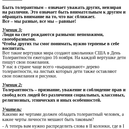
Быть толерантным – означает уважать других, невзирая
на различия. Это означает быть внимательным к другим и
обращать внимание на то, что нас сближает.
Все – мы разные, все мы – равные!
Ученик 3:
Люди на свет рождаются разными: непохожими,
своеобразными.
Чтобы других ты смог понимать, нужно терпенье в себе
воспитать.
Вот такие вертушки мира создают школьники США в День
Толерантности ежегодно 16 ноября. На каждой вертушке дети
пишут свои пожелания.
У нас в стране чаще всего «выращивают» дерево
толерантности, на листьях которых дети также оставляют
свои пожелания и рисунки.
Ученик 2:
Толерантность – признание, уважение и соблюдение прав и
свобод всех людей без различения социальных, классовых,
религиозных, этнических и иных особенностей.
Учитель:
Какими же чертами должен обладать толерантный человек, а
какие черты личности мешают быть таковым?
- А теперь вам нужно распределить слова в II колонки, где в I