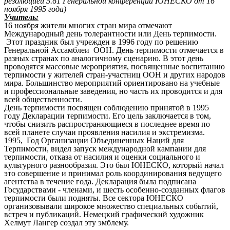
резолюцией 5.61 Генеральной конференции ЮНЕСКО от 16
ноября 1995 года)
Учитель:
16 ноября жители многих стран мира отмечают
Международный день толерантности или День терпимости.
Этот праздник был учрежден в 1996 году по решению
Генеральной Ассамблеи ООН. День терпимости отмечается в
разных странах по аналогичному сценарию. В этот день
проводятся массовые мероприятия, посвященные воспитанию
терпимости у жителей стран-участниц ООН и других народов
мира. Большинство мероприятий ориентировано на учебные
и профессиональные заведения, но часть их проводится и для
всей общественности.
День терпимости посвящен соблюдению принятой в 1995
году Декларации терпимости. Его цель заключается в том,
чтобы снизить распространяющиеся в последнее время по
всей планете случаи проявления насилия и экстремизма.
1995, Год Организации Объединенных Наций для
Терпимости, видел запуск международной кампании для
терпимости, отказа от насилия и оценки социального и
культурного разнообразия. Это был ЮНЕСКО, который начал
это совершение и принимал роль координирования ведущего
агентства в течение года. Декларация была подписана
Государствами - членами, и шесть особенно-созданных флагов
терпимости были подняты. Все сектора ЮНЕСКО
организовывали широкое множество специальных событий,
встреч и публикаций. Немецкий графический художник
Хелмут Лангер создал эту эмблему.