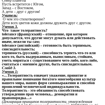
Север планеты
Пусть встретится с Югом,
Запад – с Востоком,
А дети – друг с другом!
Учитель:
О чем это стихотворение?
Дети всех цветов кожи должны дружить друг с другом.
Ученик 3.
Что такое толерантность?
tolerance (французский) – отношение, при котором
допускается, что другие могут думать или действовать
иначе, нежели ты сам;
tolerance (английский) – готовность быть терпимым,
снисходительность;
терпимость (русский) – способность терпеть что-то или
кого-то, быть выдержанным, выносливым, стойким,
уметь мириться с существованием чего-либо, кого-либо,
считаться с мнением других, быть снисходительным.
Слайд 3.
Ученик 1:
«…Толерантность означает уважение, принятие и
правильное понимание богатого многообразия культур
нашего мира, наших форм самовыражения и способов
проявлений человеческой индивидуальности.
Толерантность - это обязанность способствовать
утверждению прав человека,.. демократии и
правопорядка…»
(Декларация принципов толерантности, утвержденная