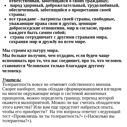
ответственная, заботящаяся о своих гражданах;
народ здоровый, доброжелательный, трудолюбивый,
обеспеченный, заботящийся о процветании своей
страны;
все граждане – патриоты своей страны, свободные,
уважающие права свои и других, ценящие
добрососедские отношения, мир и согласие, право
каждого быть самим собой;
страна сотрудничает с другими странами мира,
сохраняя мир и дружбу во всем мире.
Мы строим культуру мира.
Мы больше получим, чем отдадим, если будем чаще
вспоминать про то, что нас соединяет, про то, что человек
становится Человеком только благодаря другому
человеку.
Учитель:
Толерантность вовсе не отменяет собственного мнения.
Скорее наоборот, лишь обладая сформировавшимся взглядом
на многие окружающие вещи и системой жизненных
принципов, можно определить границу, переход которой
окажется малоприятной. Можно ли вас считать обладателем
этого качества? Или вам еще предстоит набраться опыта,
чтобы его приобрести? На эти вопросы ответит следующий
тест «Проявляешь ли ты толерантность?» («Насколько вы
толерантны?»).