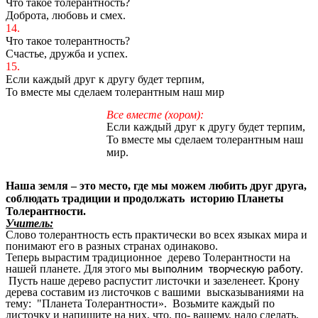
Что такое толерантность?
Доброта, любовь и смех.
14.
Что такое толерантность?
Счастье, дружба и успех.
15.
Если каждый друг к другу будет терпим,
То вместе мы сделаем толерантным наш
мир
Все вместе (хором):
Если каждый друг к другу будет терпим,
То вместе мы сделаем толерантным наш
мир.
Наша земля – это место, где мы можем любить друг друга,
соблюдать традиции и продолжать историю Планеты
Толерантности.
Учитель:
Слово толерантность есть практически во всех языках мира и
понимают его в разных странах одинаково.
Теперь вырастим традиционное дерево Толерантности на
нашей планете. Для этого м
ы выполним творческую работу.
Пусть наше дерево распустит листочки и зазеленеет. Крону
дерева составим из листочков с вашими высказываниями на
тему: "Планета Толерантности». Возьмите каждый по
листочку и напишите на них, что, по- вашему, надо сделать,