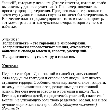
“вещей”, которых у него нет. (Это те качества, которые, слабо
выражены у данного участника). Например, покупатель
просит у продавца терпения. Продавец выясняет, сколько и
зачем ему нужно и в каких случаях он хочет быть терпеливым.
В качестве платы продавец просит что-то взамен, например,
тот может расплатиться чувством юмора, которого у него в
избытке.
Ученик 1:
Толерантность - это гармония в многообразии.
Толерантности способствуют: знания, открытость,
общение и свобода мыслей, совести, убеждений.
Толерантность – путь к миру и согласию.
Учитель:
Первое сентября – День знаний в нашей стране, ставший в
2004 году днем трагедии и скорби всех людей. Нет ничего
страшнее террора. Особенно, если жертвами становятся дети,
никому не причинившие зла, рожденные для счастливой
жизни. Без слез нельзя говорить о трагедии в школе №1 г.
Беслана, о гибели детей, их родителей, учителей, спасателей.
Беслан, не утихающую боль твою разделяем. Беслан, мы и все
лучшие люди Земли всегда с тобой.
(Минута молчания.)
Ученик 2: