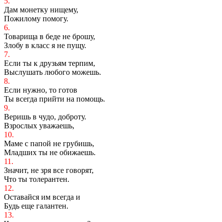
5.
Дам монетку нищему,
Пожилому помогу.
6.
Товарища в беде не брошу,
Злобу в класс я не пущу.
7.
Если ты к друзьям терпим,
Выслушать любого можешь.
8.
Если нужно, то готов
Ты всегда прийти на помощь.
9.
Веришь в чудо, доброту.
Взрослых уважаешь,
10.
Маме с папой не грубишь,
Младших ты не обижаешь.
11.
Значит, не зря все говорят,
Что ты толерантен.
12.
Оставайся им всегда и
Будь еще галантен.
13.