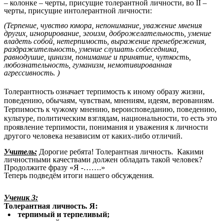
– колонке – черты, присущие толерантной личности, во II –
черты, присущие интолерантной личности:
(Терпение, чувство юмора, непонимание, уважение мнения
других, игнорирование, эгоизм, доброжелательность, умение
владеть собой, нетерпимость, выражение пренебрежения,
раздражительность, умение слушать собеседника,
равнодушие, цинизм, понимание и принятие, чуткость,
любознательность, гуманизм, немотивированная
агрессивность. )
Толерантность означает терпимость к иному образу жизни,
поведению, обычаям, чувствам, мнениям, идеям, верованиям.
Терпимость к чужому мнению, вероисповеданию, поведению,
культуре, политическим взглядам, национальности, то есть это
проявление терпимости, понимания и уважения к личности
другого человека независим от каких-либо отличий.
Учитель:
Дорогие ребята! Толерантная личность. Какими
личностными качествами должен обладать такой человек?
Продолжите фразу «Я -…….»
Теперь подведём итоги нашего обсуждения.
Ученик 3:
Толерантная личность.
Я:
терпимый и терпеливый;