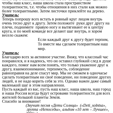
чтобы наш класс, наша школа стала пространством
толерантности, т.е. чтобы отношения в них стали как можно
более толерантными. Затем листочки приклейте на дерево.
Учитель:
Теперь попрошу всех встать в ровный круг лицом внутрь
очень тесно друг к другу. Затем положите руки друг другу на
плечи, поднимите правую ногу и вытягивают ее к центру
круга, и по моей команде все делают шаг внутрь, и хором
весело скажем:
Если каждый друг к другу будет терпим,
То вместе мы сделаем толерантным наш
мир.
Учитель:
Благодарю всех за активное участие. Вижу, что классный час
понравился, и я надеюсь, что он оставил глубокий след в душе
каждого, помог нам всем понять, что только уважение друг к
другу, взаимопонимание, терпимость, соблюдение
равноправия на деле спасут мир. Мы не сможем в одночасье
сделать толерантным ни своё поведение, ни поведение других
людей, и не надо корить себя за это. Однако важен даже самый
маленький шаг в этом направлении.
Пусть каждый из вас, пусть наш класс, наша школа, наш город
и наша Россия всегда будут островами толерантности для всех
жителей большой планеты Земля.
Спасибо за внимание!
(Звучит песня «Дети Солнца» («Deti_solntsa»,
группа «Непоседы», альбом «10 лет – Лучшее»,