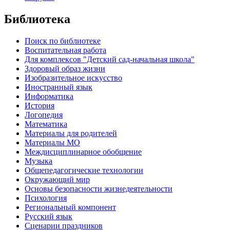
Библиотека
Поиск по библиотеке
Воспитательная работа
Для комплексов "Детский сад-начальная школа"
Здоровый образ жизни
Изобразительное искусство
Иностранный язык
Информатика
История
Логопедия
Математика
Материалы для родителей
Материалы МО
Междисциплинарное обобщение
Музыка
Общепедагогические технологии
Окружающий мир
Основы безопасности жизнедеятельности
Психология
Региональный компонент
Русский язык
Сценарии праздников