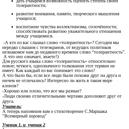
дать учащимся возможность оценить степень своей
толерантности;
развитие внимания, памяти, творческого мышления
учащихся;
воспитание чувства коллективизма, сплочённости;
способствовать развитию уважительного отношения
между учащимися.
-А кто из вас слышал слово «толерантность»?
Сегодня мы
нередко слышим с телеэкранов, от ведущих политиков
незнакомое нам до недавнего времени слово “толерантность”.
А что оно означает, знаете?
)
Для русского языка слово «толерантность» относительно
новое; четкого, однозначного толкования этот термин не
имеет. Как каждый из вас понимает это слово?
А что было бы, если все люди были похожи друг на друга и
ничем не отличались? Интересно ли жить в таком мире
клонов?
-Хорошо или плохо, что все мы разные?
-Люди своими отличительными чертами дополняют друг от
друга.
Учитель:
А теперь напомним вам о стихотворение С.Маршака
"Всемирный хоровод"
Ученик 1. и ученик 2