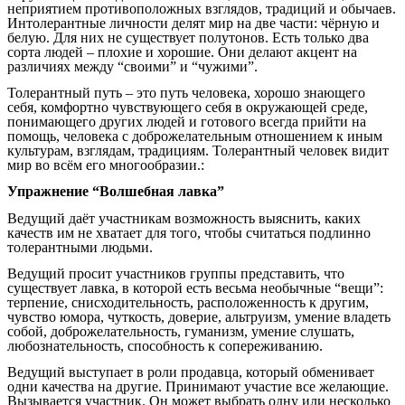
неприятием противоположных взглядов, традиций и обычаев.
Интолерантные личности делят мир на две части: чёрную и
белую. Для них не существует полутонов. Есть только два
сорта людей – плохие и хорошие. Они делают акцент на
различиях между “своими” и “чужими”.
Толерантный путь – это путь человека, хорошо знающего
себя, комфортно чувствующего себя в окружающей среде,
понимающего других людей и готового всегда прийти на
помощь, человека с доброжелательным отношением к иным
культурам, взглядам, традициям. Толерантный человек видит
мир во всём его многообразии.:
Упражнение “Волшебная лавка”
Ведущий даёт участникам возможность выяснить, каких
качеств им не хватает для того, чтобы считаться подлинно
толерантными людьми.
Ведущий просит участников группы представить, что
существует лавка, в которой есть весьма необычные “вещи”:
терпение, снисходительность, расположенность к другим,
чувство юмора, чуткость, доверие, альтруизм, умение владеть
собой, доброжелательность, гуманизм, умение слушать,
любознательность, способность к сопереживанию.
Ведущий выступает в роли продавца, который обменивает
одни качества на другие. Принимают участие все желающие.
Вызывается участник. Он может выбрать одну или несколько