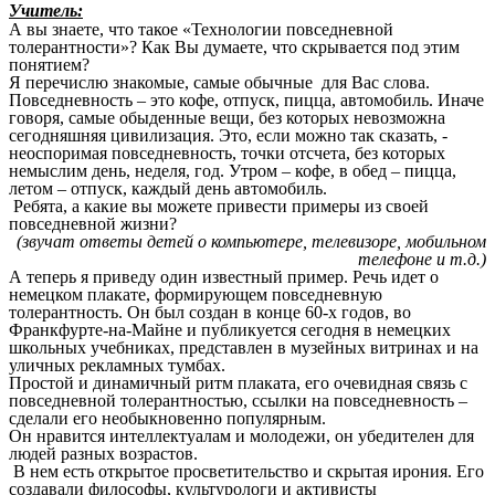
Учитель:
А вы знаете, что такое «Технологии повседневной
толерантности»? Как Вы думаете, что скрывается под этим
понятием?
Я перечислю знакомые, самые обычные для Вас слова.
Повседневность – это кофе, отпуск, пицца, автомобиль. Иначе
говоря, самые обыденные вещи, без которых невозможна
сегодняшняя цивилизация. Это, если можно так сказать, -
неоспоримая повседневность, точки отсчета, без которых
немыслим день, неделя, год. Утром – кофе, в обед – пицца,
летом – отпуск, каждый день автомобиль.
Ребята, а какие вы можете привести примеры из своей
повседневной жизни?
(звучат ответы детей о компьютере, телевизоре, мобильном
телефоне и т.д.)
А теперь я приведу один известный пример. Речь идет о
немецком плакате, формирующем повседневную
толерантность. Он был создан в конце 60-х годов, во
Франкфурте-на-Майне и публикуется сегодня в немецких
школьных учебниках, представлен в музейных витринах и на
уличных рекламных тумбах.
Простой и динамичный ритм плаката, его очевидная связь с
повседневной толерантностью, ссылки на повседневность –
сделали его необыкновенно популярным.
Он нравится интеллектуалам и молодежи, он убедителен для
людей разных возрастов.
В нем есть открытое просветительство и скрытая ирония. Его
создавали философы, культурологи и активисты