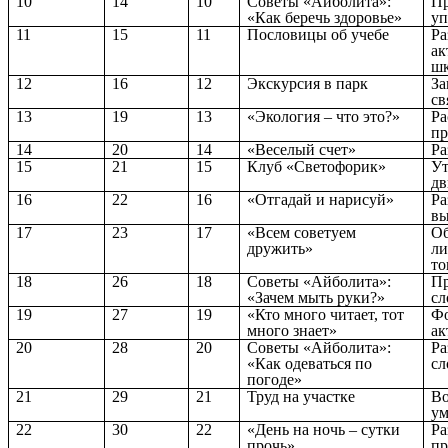
10
14
10
Советы «Айболита»:
Пр
«Как беречь здоровье»
уп
11
15
11
Пословицы об учебе
Ра
ак
шк
12
16
12
Экскурсия в парк
За
св
13
19
13
«Экология – что это?»
Ра
пр
14
20
14
«Веселый счет»
Ра
15
21
15
Клуб «Светофорик»
Ут
д
16
22
16
«Отгадай и нарисуй»
Ра
вы
17
23
17
«Всем советуем
Об
дружить»
ли
то
18
26
18
Советы «Айболита»:
Пр
«Зачем мыть руки?»
сл
19
27
19
«Кто много читает, тот
Фо
много знает»
ак
20
28
20
Советы «Айболита»:
Ра
«Как одеваться по
сл
погоде»
21
29
21
Труд на участке
Во
ум
22
30
22
«День на ночь – сутки
Ра
прочь»
пр