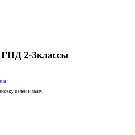
 ГПД 2-3классы
вна
новку целей и задач.