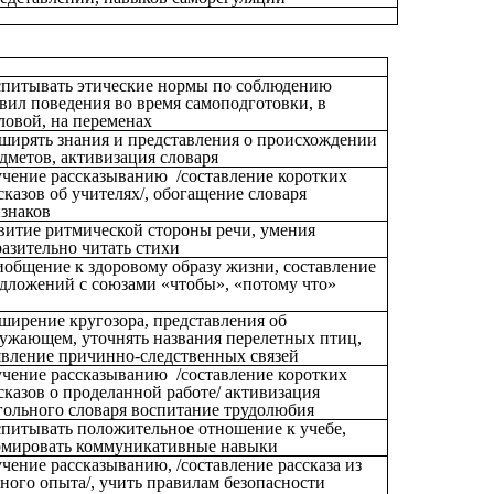
питывать этические нормы по соблюдению
вил поведения во время самоподготовки, в
ловой, на переменах
ширять знания и представления о происхождении
дметов, активизация словаря
чение рассказыванию /составление коротких
сказов об учителях/, обогащение словаря
знаков
витие ритмической стороны речи, умения
азительно читать стихи
общение к здоровому образу жизни, составление
дложений с союзами «чтобы», «потому что»
ширение кругозора, представления об
ужающем, уточнять названия перелетных птиц,
вление причинно-следственных связей
чение рассказыванию /составление коротких
сказов о проделанной работе/ активизация
гольного словаря воспитание трудолюбия
питывать положительное отношение к учебе,
мировать коммуникативные навыки
чение рассказыванию, /составление рассказа из
ного опыта/, учить правилам безопасности