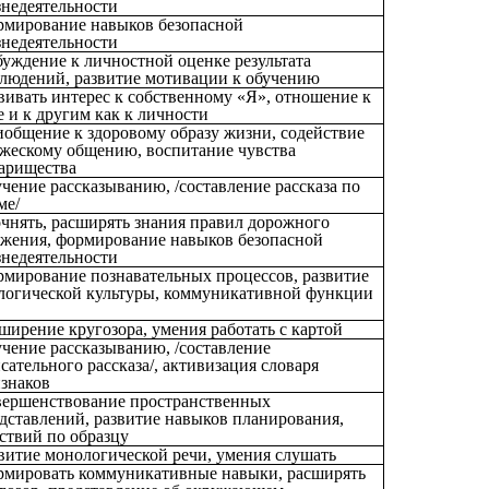
недеятельности
мирование навыков безопасной
недеятельности
уждение к личностной оценке результата
людений, развитие мотивации к обучению
вивать интерес к собственному «Я», отношение к
е и к другим как к личности
общение к здоровому образу жизни, содействие
жескому общению, воспитание чувства
арищества
чение рассказыванию, /составление рассказа по
ме/
чнять, расширять знания правил дорожного
жения, формирование навыков безопасной
недеятельности
мирование познавательных процессов, развитие
логической культуры, коммуникативной функции
ширение кругозора, умения работать с картой
чение рассказыванию, /составление
сательного рассказа/, активизация словаря
знаков
ершенствование пространственных
дставлений, развитие навыков планирования,
ствий по образцу
витие монологической речи, умения слушать
мировать коммуникативные навыки, расширять