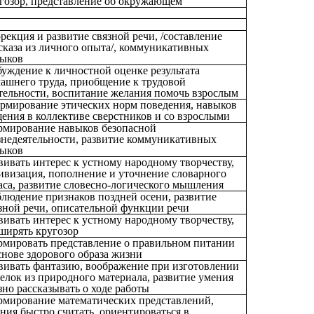
гозор, представление об окружающем
рекция и развитие связной речи, /составление
сказа из личного опыта/, коммуникативных
выков
уждение к личностной оценке результата
ашнего труда, приобщение к трудовой
тельности, воспитание желания помочь взрослым
мирование этических норм поведения, навыков
ения в коллективе сверстников и со взрослыми
мирование навыков безопасной
недеятельности, развитие коммуникативных
выков
вивать интерес к устному народному творчеству,
ивизация, пополнение и уточнение словарного
аса, развитие словесно-логического мышления
людение признаков поздней осени, развитие
зной речи, описательной функции речи
вивать интерес к устному народному творчеству,
ширять кругозор
мировать представление о правильном питании
снове здорового образа жизни
вивать фантазию, воображение при изготовлении
елок из природного материала, развитие умения
зно рассказывать о ходе работы
мирование математических представлений,
ния быстро считать, ориентироваться в