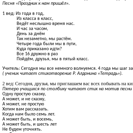
Песня «Праздник к нам пришёл».
1 вед: Из года в год,
Из класса в класс,
Ведёт неслышно время нас.
И час за часом,
День за днём
Так незаметно, мы растём.
Четыре года были мы в пути,
Куда приказано идти?
Все 16 дружно в раз
Пойдём, друзья, мы в пятый класс.
Учитель: Сегодня мы все немного волнуемся. 4 года мы шаг 
( ученик читает стихотворение Р. Алдонина «Тетрадь»).
2 вед: Сегодня, друзья, мы приглашаем вас всех побывать на к
Пятеро учащихся по столбику читают стих на мотив песни
Одну простую сказку,
А может, и не сказку,
А может, не простую
Хотим вам рассказать.
Когда нам было семь лет.
А может быть, и восемь,
А может быть, и шесть лет
Не будем уточнять.