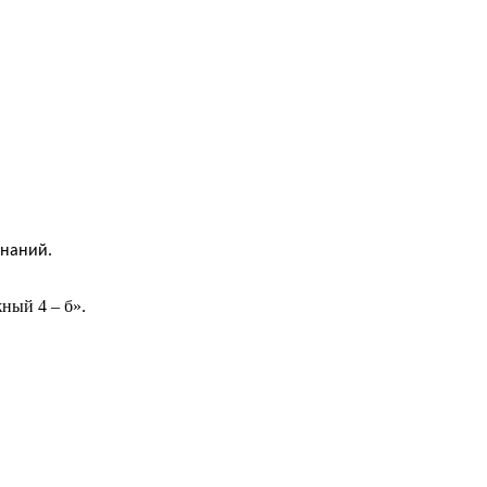
знаний.
ный 4 – б».