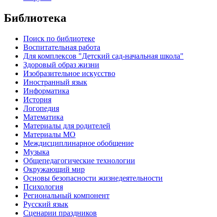
Библиотека
Поиск по библиотеке
Воспитательная работа
Для комплексов "Детский сад-начальная школа"
Здоровый образ жизни
Изобразительное искусство
Иностранный язык
Информатика
История
Логопедия
Математика
Материалы для родителей
Материалы МО
Междисциплинарное обобщение
Музыка
Общепедагогические технологии
Окружающий мир
Основы безопасности жизнедеятельности
Психология
Региональный компонент
Русский язык
Сценарии праздников