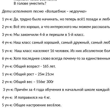
В голове уместить?
Дети исполняют песню «Волшебник – недоучка»
1 уч-к: Да, трудно было начинать, но теперь всё1 позади и лю
2 уч-к: Всё это хорошо, а что интересного мы можем рассказат
3 уч-к: Мы закончили 4-й и перешли в 5-й класс.
4 уч-к: Наш класс самый хороший, самый дружный, самый люб
5 уч-к: Наш класс населяют 16 человек. Из них абсолютное бо
6 уч-к: Хотя последнее слово всегда почему-то за единственн
7 уч-к: Общий возраст - 165 лет.
1 уч-к: Общий рост – 25м 21см
2 уч-к: Общий вес – 556кг 300г
3 уч-к: Причём за 4 года обучения в начальной школе каждый 
4 уч-к: И поправился на 4 кг.
5 уч-к: Общее настроение весёлое.