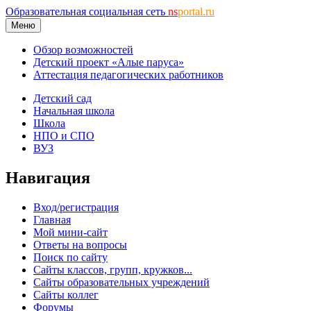
Образовательная социальная сеть
ns
portal.ru
Меню
Обзор возможностей
Детский проект «Алые паруса»
Аттестация педагогических работников
Детский сад
Начальная школа
Школа
НПО и СПО
ВУЗ
Навигация
Вход/регистрация
Главная
Мой мини-сайт
Ответы на вопросы
Поиск по сайту
Сайты классов, групп, кружков...
Сайты образовательных учреждений
Сайты коллег
Форумы