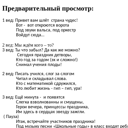
Предварительный просмотр:
1 вед: Привет вам шлёт страна чудес!
Вот - вот откроются ворота
Под звуки вальса, под оркестр
Войдут сюда…
2 вед: Мы ждём кого – то?
3 вед: Ты что забыл? Да как же можно?
Сегодня праздник детворы,
Кто год за годом (эх и сложно!)
Снимал учения плоды!
2 вед: Писать учился, слог за слогом
Читал и складывал слова.
Кто с математикой сдружился,
Кто любит жизнь - гип – гип, ура!
3 вед: Ещё минута - и появятся
Слегка взволнованны и смущены,
Герои вечера, принцессы праздника,
Им здесь в сердцах звезду зажгли.
( Пауза)
Итак, встречайте участников праздника!
Под музыку песни «Школьные годы» в класс входят ребят