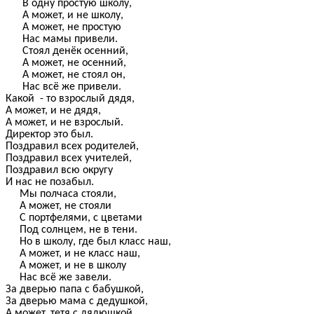
В одну простую школу,
А может, и не школу,
А может, не простую
Нас мамы привели.
Стоял денёк осенний,
А может, не осенний,
А может, не стоял он,
Нас всё же привели.
Какой - то взрослый дядя,
А может, и не дядя,
А может, и не взрослый.
Директор это был.
Поздравил всех родителей,
Поздравил всех учителей,
Поздравил всю округу
И нас не позабыл.
Мы полчаса стояли,
А может, не стояли
С портфелями, с цветами
Под солнцем, не в тени.
Но в школу, где был класс наш,
А может, и не класс наш,
А может, и не в школу
Нас всё же завели.
За дверью папа с бабушкой,
За дверью мама с дедушкой,
А может, тетя с дядюшкой