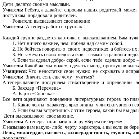
Дети делятся своими мыслями.
Учитель:
Ребята, а давайте спросим наших родителей, может 
поступкам порадовали родителей.
Родители высказывают свое мнение
Учитель:
А теперь работа в группах.
Каждой группе раздается карточка с высказыванием. Вам нужн
Нет ничего важнее, чем победа над самим собой.
Не бойтесь говорить о своих недостатках, а бойтесь их 
Не замечать своих недостатков – самый страшный недос
Если ты сделал добро- скрой, если тебе сделали добро –
Учитель:
Какой же мы можем сделать вывод, прослушав выск
Учащиеся:
Что недостатки свои нужно не скрывать а исправ
Учитель:
Значит, есть еще чему учиться?
А теперь давайте послушаем стихотворение и определили чер
Б. Заходер «Перемена»
А. Барто «Сонечка»
Все дети оценивают поведение литературных героев по план
Какие черты характера ярко видны у литературного гер
Если бы вы встретились с этим героем, какой бы вы дал
Дети высказывают свое мнение.
Учитель:
А теперь поиграем в игру «Берем не берем»
Я называю вам какую- либо черту характера, а вы если ее бере
Лень, милосердие, наглость, жизнерадостность, глупость, лю
пополнять).