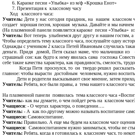
Караоке песни «Улыбка» из м/ф «Крошка Енот»
Презентация к классному часу
Ход классного часа:
Учитель:
Дети у нас сегодня праздник, на нашем классном ча
создает хорошая песня, хорошая музыка. Давайте и мы начнем
(На плазменной панели появляется караоке песни «Улыбка» из
Учитель:
Вот теперь улыбнемся друг другу и нашим гостям, а 
Чтобы определить тему классного часа, послушайте одну исто
Однажды с учеником 2 класса Петей Ивановым случилась такая
деньги. Придя домой, Петя сказал маме, что мальчишки из с
страшный сон: как будто к нему явилась сама госпожа Совесть
себе такие качества характера, как правдивость, смелость, тр
Когда Петя проснулся, то он твердо решил расска
главное: чтобы вырасти достойным человеком, нужно воспиты
Дети и родители высказывают свое мнение, затем прихо
Учитель:
Ребята, все были правы, а тема нашего классного часа
На плазменной панели появилась тема классного часа «Воспит
Учитель:-
как вы думаете, о чем пойдет речь на классном часе
Учащиеся
: - О чертах характера, о поведении….
Учитель:
- А как по-другому можно называть воспитание само
Учащиеся:
Самовоспитание.
Учитель:
Правильно. А еще мы будем на классном часе оценива
Учащиеся
: Самовоспитанием нужно заниматься, чтобы не стыд
Учитель:
Ребята, когда я готовилась к классному часу, то нек