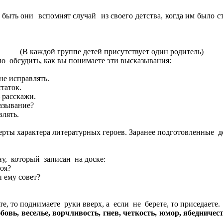
быть они вспомнят случай из своего детства, когда им было с
(В каждой группе детей присутствует один родитель)
о обсудить, как вы понимаете эти высказывания:
не исправлять.
таток.
 расскажи.
азывание?
лять.
ты характера литературных героев. Заранее подготовленные де
у, который записан на доске:
оя?
и ему совет?
те, то поднимаете руки вверх, а если не берете, то приседаете.
бовь, веселье, ворчливость, гнев, четкость, юмор, ябедничес