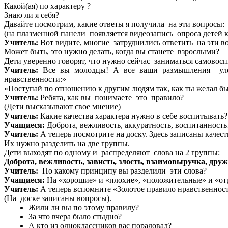
Какой(ая) по характеру ?
Знаю ли я себя?
Давайте посмотрим, какие ответы я получила на эти вопросы:
(на плазменной панели появляется видеозапись опроса детей к
Учитель:
Вот видите, многие затруднились ответить на эти в
Может быть, это нужно делать, когда вы станете взрослыми?
Дети уверенно говорят, что нужно сейчас заниматься самовосп
Учитель:
Все вы молодцы! А все ваши размышления уложи
нравственности:»
«Поступай по отношению к другим людям так, как ты желал б
Учитель:
Ребята, как вы понимаете это правило?
(Дети высказывают свое мнение)
Учитель:
Какие качества характера нужно в себе воспитывать?
Учащиеся:
Доброта, вежливость, аккуратность, воспитанность
Учитель:
А теперь посмотрите на доску. Здесь записаны качест
Их нужно разделить на две группы.
Дети выходят по одному и распределяют слова на 2 группы:
Доброта, вежливость, зависть, злость, взаимовыручка, друж
Учитель:
По какому принципу вы разделили эти слова?
Учащиеся:
На «хорошие» и «плохие», «положительные» и «о
Учитель:
А теперь вспомните «Золотое правило нравственнос
(На доске записаны вопросы).
Жили ли вы по этому правилу?
За что вчера было стыдно?
А кто из одноклассников вас порадовал?