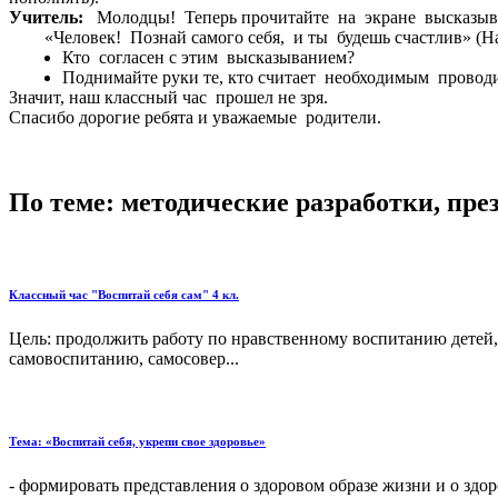
Учитель:
Молодцы! Теперь прочитайте на экране высказыва
«Человек! Познай самого себя, и ты будешь счастлив» (Н
Кто согласен с этим высказыванием?
Поднимайте руки те, кто считает необходимым провод
Значит, наш классный час прошел не зря.
Спасибо дорогие ребята и уважаемые родители.
По теме: методические разработки, пр
Классный час "Воспитай себя сам" 4 кл.
Цель: продолжить работу по нравственному воспитанию детей,
самовоспитанию, самосовер...
Тема: «Воспитай себя, укрепи свое здоровье»
- формировать представления о здоровом образе жизни и о здо