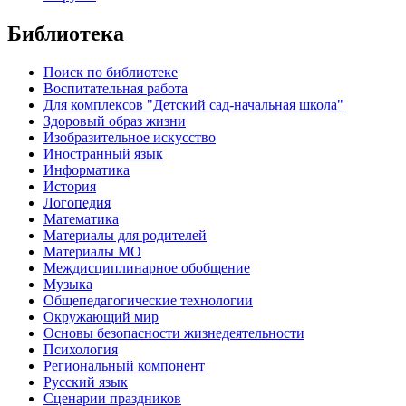
Библиотека
Поиск по библиотеке
Воспитательная работа
Для комплексов "Детский сад-начальная школа"
Здоровый образ жизни
Изобразительное искусство
Иностранный язык
Информатика
История
Логопедия
Математика
Материалы для родителей
Материалы МО
Междисциплинарное обобщение
Музыка
Общепедагогические технологии
Окружающий мир
Основы безопасности жизнедеятельности
Психология
Региональный компонент
Русский язык
Сценарии праздников