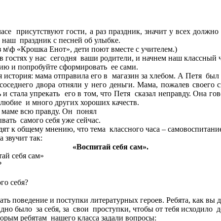
се присутствуют гости, а раз праздник, значит у всех должно
 наш праздник с песней об улыбке.
 м\ф «Крошка Енот», дети поют вместе с учителем.)
в гостях у нас сегодня ваши родители, и начнем наш классный ч
рию и попробуйте сформировать ее сами.
 история: мама отправила его в магазин за хлебом. А Петя был
оседнего двора отняли у него деньги. Мама, пожалев своего сы
 и стала упрекать его в том, что Петя сказал неправду. Она го
удолюбие и много других хороших качеств.
зать маме всю правду. Он понял
вать самого себя уже сейчас.
дят к общему мнению, что тема классного часа – самовоспитани
 звучит так:
«Воспитай себя сам».
ай себя сам»
?
го себя?
ть поведение и поступки литературных героев. Ребята, как вы 
но было за себя, за свои проступки, чтобы от тебя исходило д
оторым ребятам нашего класса задали вопросы: