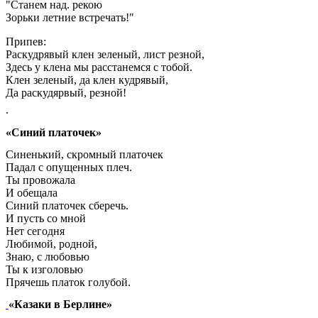
"Станем над. рекою
Зорьки летние встречать!"
Припев:
Раскудрявый клен зеленый, лист резной,
Здесь у клена мы расстанемся с тобой.
Клен зеленый, да клен кудрявый,
Да раскудярвый, резной!
.
«Синий платочек»
Синенький, скромный платочек
Падал с опущенных плеч.
Ты провожала
И обещала
Синий платочек сберечь.
И пусть со мной
Нет сегодня
Любимой, родной,
Знаю, с любовью
Ты к изголовью
Прячешь платок голубой.
«Казаки в Берлине»