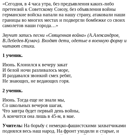
«Сегодня, в 4 часа утра, без предъявления каких-либо
претензий к Советскому Союзу, без объявления войны
германские войска напали на нашу страну, атаковали наши
границы во многих местах и подвергли бомбежке со своих
самолетов наши города…»
Звучит запись песни «Священная война» (А.Александров,
В.Лебедев-Кумач). Входят дети, одетые в военную форму и
читают стихи.
1 ученик.
Июнь. Клонился к вечеру закат
И белой ночи разливалось море,
И раздавался звонкий смех ребят,
Не знающих, не ведающих горя.
2 ученик.
Июнь. Тогда еще не знали мы,
Со школьных вечеров шагая,
Что завтра будет первый день войны,
А кончится она лишь в 45-м, в мае.
Учитель:
На борьбу с немецко-фашистскими захватчиками
поднялся весь наш народ. На фронт уходили и старые, и