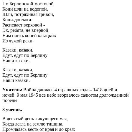
По Берлинской мостовой
Кони шли на водопой.
Шли, потряхивая гривой,
Кони-дончаки.
Распевает верховой -
Эх, ребята, не впервой
Нам поить коней казацких
Из чужой реки.
Казаки, казаки,
Едут, едут по Берлину
Наши казаки.
Казаки, казаки,
Едут, едут по Берлину
Наши казаки.
Учитель:
Война длилась 4 страшных года – 1418 дней и
ночей. 9 мая 1945 все небо взорвалось салютом долгожданной
победы.
8 ученик.
В девятый день ликующего мая,
Когда легла на землю тишина,
Промчалась весть от края и до края: