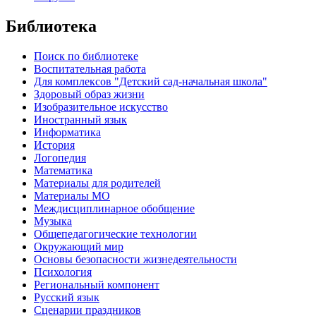
Библиотека
Поиск по библиотеке
Воспитательная работа
Для комплексов "Детский сад-начальная школа"
Здоровый образ жизни
Изобразительное искусство
Иностранный язык
Информатика
История
Логопедия
Математика
Материалы для родителей
Материалы МО
Междисциплинарное обобщение
Музыка
Общепедагогические технологии
Окружающий мир
Основы безопасности жизнедеятельности
Психология
Региональный компонент
Русский язык
Сценарии праздников