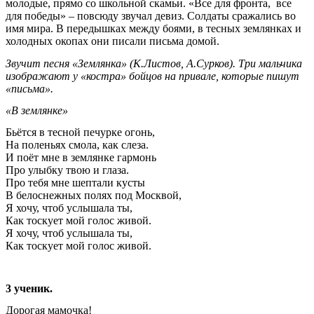
молодые, прямо со школьной скамьи. «Все для фронта, все
для победы» – повсюду звучал девиз. Солдаты сражались во
имя мира. В передышках между боями, в тесных землянках и
холодных окопах они писали письма домой.
Звучит песня «Землянка» (К.Листов, А.Сурков). Три мальчика
изображают у «костра» бойцов на привале, которые пишут
«письма».
«В землянке»
Бьётся в тесной печурке огонь,
На поленьях смола, как слеза.
И поёт мне в землянке гармонь
Про улыбку твою и глаза.
Про тебя мне шептали кусты
В белоснежных полях под Москвой,
Я хочу, чтоб услышала ты,
Как тоскует мой голос живой.
Я хочу, чтоб услышала ты,
Как тоскует мой голос живой.
3 ученик.
Дорогая мамочка!