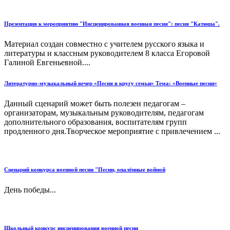
Презентация к мероприятию "Инсценированная военная песня": песня "Катюша".
Материал создан совместно с учителем русского языка и
литературы и классным руководителем 8 класса Егоровой
Галиной Евгеньевной....
Литературно-музыкальный вечер «Песня в кругу семьи» Тема: «Военные песни»
Данный сценарий может быть полезен педагогам –
организаторам, музыкальным руководителям, педагогам
дополнительного образования, воспитателям групп
продленного дня.Творческое мероприятие с привлечением ...
Сценарий конкурса военной песни "Песни, опалённые войной
День победы...
Школьный конкурс инсценирования военной песни