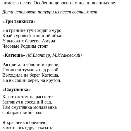
помогла песня. Особенно дороги нам песни военных лет.
Дети исполняют попурри из песен военных лет.
«Три танкиста»
На границе тучи ходят хмуро,
Край суровый тишиной объят.
У высоких берегов Амура
Часовые Родины стоят
«Катюша»
(М.Блантер, М.Исаковский)
Расцветали яблони и груши,
Поплыли туманы над рекой,
Выходила на берег Катюша,
На высокий берег, на крутой.
«Смуглянка»
Как-то летом на рассвете
Заглянул в соседний сад,
Там смуглянка-молдаванка
Собирает виноград.
Я краснею, я бледнею,
Захотелось вдруг сказать: