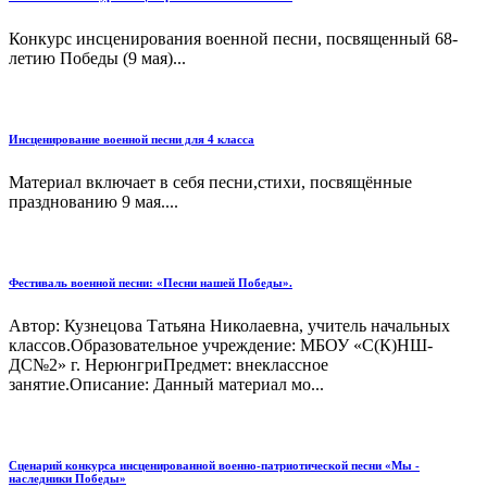
Конкурс инсценирования военной песни, посвященный 68-
летию Победы (9 мая)...
Инсценирование военной песни для 4 класса
Материал включает в себя песни,стихи, посвящённые
празднованию 9 мая....
Фестиваль военной песни: «Песни нашей Победы».
Автор: Кузнецова Татьяна Николаевна, учитель начальных
классов.Образовательное учреждение: МБОУ «С(К)НШ-
ДС№2» г. НерюнгриПредмет: внеклассное
занятие.Описание: Данный материал мо...
Сценарий конкурса инсценированной военно-патриотической песни «Мы -
наследники Победы»