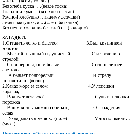
Хлеб-…(всему голова)
Без хлеба куска …(везде тоска)
Голодной куме …(всё хлеб на уме)
Ржаной хлебушко …(калачу дедушка)
Земля- матушка, а …(хлеб- батюшка)
Без печки холодно- без хлеба …(голодно)
ЗАГАДКИ.
1.Отгадать легко и быстро: 3.Был крупинкой
золотой
Мягкий, пышный и душистый, Стал зеленою
стрелой.
Он и черный, он и белый, Солнце летнее
светило
А бывает подгорелый. И стрелу
позолотило. (колос)
2.Какао море за селом 4.У лепешки,
каравая,
Волнует ветерок? Сушки, плюшки,
порожка
В нем волны можно собирать, От рождения
седая
Укладывать в мешок. (поле) Мать по имени…
(мука)
Презентация: «Откуда к нам хлеб пришел».