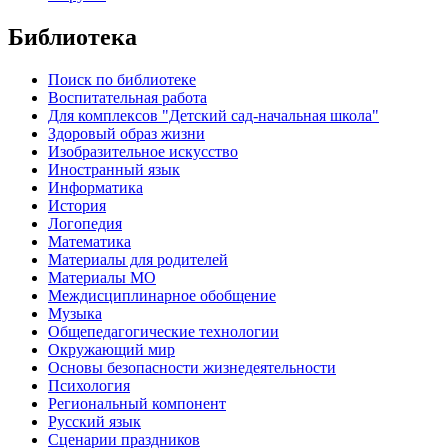
Библиотека
Поиск по библиотеке
Воспитательная работа
Для комплексов "Детский сад-начальная школа"
Здоровый образ жизни
Изобразительное искусство
Иностранный язык
Информатика
История
Логопедия
Математика
Материалы для родителей
Материалы МО
Междисциплинарное обобщение
Музыка
Общепедагогические технологии
Окружающий мир
Основы безопасности жизнедеятельности
Психология
Региональный компонент
Русский язык
Сценарии праздников