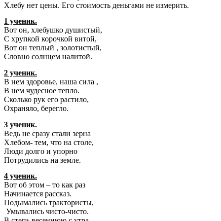
Хлебу нет цены. Его стоимость деньгами не измерить.
1 ученик.
Вот он, хлебушко душистый,
С хрупкой корочкой витой,
Вот он теплый , золотистый,
Словно солнцем налитой.
2 ученик.
В нем здоровье, наша сила ,
В нем чудесное тепло.
Сколько рук его растило,
Охраняло, берегло.
3 ученик.
Ведь не сразу стали зерна
Хлебом- тем, что на столе,
Люди долго и упорно
Потрудились на земле.
4 ученик.
Вот об этом – то как раз
Начинается рассказ.
Подымались трактористы,
Умывались чисто-чисто.
В степь весеннюю с утра