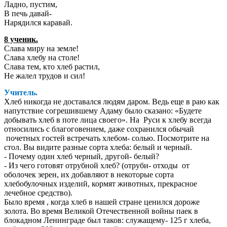
Ладно, пустим,
В печь давай-
Нарядился каравай.
8 ученик.
Слава миру на земле!
Слава хлебу на столе!
Слава тем, кто хлеб растил,
Не жалел трудов и сил!
Учитель.
Хлеб никогда не доставался людям даром. Ведь еще в раю как
напутствие согрешившему Адаму было сказано: «Будете
добывать хлеб в поте лица своего». На Руси к хлебу всегда
относились с благоговением, даже сохранился обычай
почетных гостей встречать хлебом- солью. Посмотрите на
стол. Вы видите разные сорта хлеба: белый и черный.
- Почему один хлеб черный, другой- белый?
- Из чего готовят отрубной хлеб? (отруби- отходы от
оболочек зерен, их добавляют в некоторые сорта
хлебобулочных изделий, кормят животных, прекрасное
лечебное средство).
Было время , когда хлеб в нашей стране ценился дороже
золота. Во время Великой Отечественной войны паек в
блокадном Ленинграде был таков: служащему- 125 г хлеба,