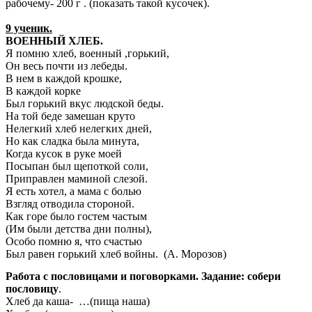
рабочему- 200 г . (показать такой кусочек).
9 ученик.
ВОЕННЫЙ ХЛЕБ.
Я помню хлеб, военный ,горький,
Он весь почти из лебеды.
В нем в каждой крошке,
В каждой корке
Был горький вкус людской беды.
На той беде замешан круто
Нелегкий хлеб нелегких дней,
Но как сладка была минута,
Когда кусок в руке моей
Посыпан был щепоткой соли,
Приправлен маминой слезой.
Я есть хотел, а мама с болью
Взгляд отводила стороной.
Как горе было гостем частым
(Им были детства дни полны),
Особо помню я, что счастью
Был равен горький хлеб войны. (А. Морозов)
Работа с пословицами и поговорками. Задание: собери
пословицу
.
Хлеб да каша- …(пища наша)