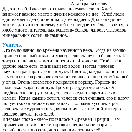
А завтра на столе.
Да, это хлеб. Такое коротенькое ,но емкое слово. Хлеб
занимает важное место в жизни каждого из нас . Хлеб люди
едят каждый день, и он никогда не надоест. Долго люди не
могли дать ответ, почему хлеб не приедается. Оказывается, в
хлебе много питательных веществ- белков, жиров, углеводов,
минеральных солей, витаминов.
Учитель.
Это было давно, во времена каменного века. Когда на землю
пришел сильный дождь и холод, человек нечего было есть. И
тогда он впервые заметил пшеничный колосок. Чтобы зерна
удобно было есть, смачивали их водой. Потом человек
научился растирать зерна в муку. И вот однажды в одной из
каменных пещер человек оставил горшок с пшеничной кашей
у огня. Огонь незаметно подкрался к горшку. Горшок не
выдержал жара и лопнул. Грохот разбудил человека. Он
подбежал к костру и увидел, что его еда превратилась в
камень. Когда камень остыл, человек стал очищать его и вдруг
почувствовал незнакомый запах. Положив кусочек в рот,
человек зажмурился от удовольствия. Так ночной костер в
пещере научил печь хлеб.
Впервые слово «хлеб» появилось в Древней Греции. Там
применяли для выпечки горшки специальной формы-
«клибанос». Оно созвучно с нашим словом хлеб.