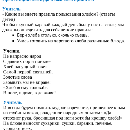
Учитель.
- Какие вы знаете правила пользования хлебом? (ответы
детей)
Чтобы вкусный каравай каждый день был у нас на столе, мы
должны определить для себя четкие правила:
Бери хлеба столько, сколько съешь.
Учись готовить из черствого хлеба различные блюда.
Ученик.
Не напрасно народ
С давних пор и поныне
Хлеб насущный зовет
Самой первой святыней.
Золотые слова
Забывать мы не вправе:
«Хлеб всему голова!»-
В поле, в доме, в державе!
Учитель.
И всегда будем помнить мудрое изречение, пришедшее к нам
из глубины веков, рожденное народным опытом : «Да
отсохнет рука, бросившая под ноги хотя бы крошку хлеба!»
На блюде выносят сухарики, сушки, баранки, печенье,
угощают всех.