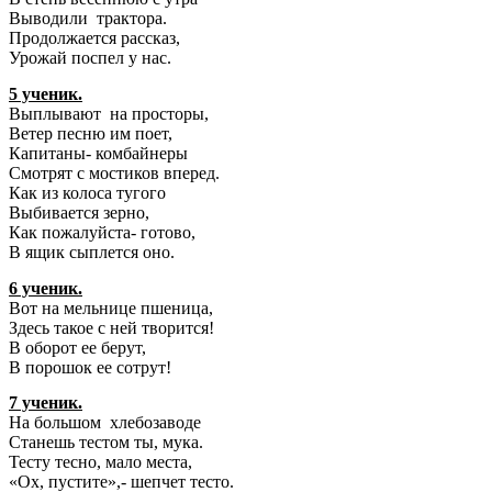
Выводили трактора.
Продолжается рассказ,
Урожай поспел у нас.
5 ученик.
Выплывают на просторы,
Ветер песню им поет,
Капитаны- комбайнеры
Смотрят с мостиков вперед.
Как из колоса тугого
Выбивается зерно,
Как пожалуйста- готово,
В ящик сыплется оно.
6 ученик.
Вот на мельнице пшеница,
Здесь такое с ней творится!
В оборот ее берут,
В порошок ее сотрут!
7 ученик.
На большом хлебозаводе
Станешь тестом ты, мука.
Тесту тесно, мало места,
«Ох, пустите»,- шепчет тесто.