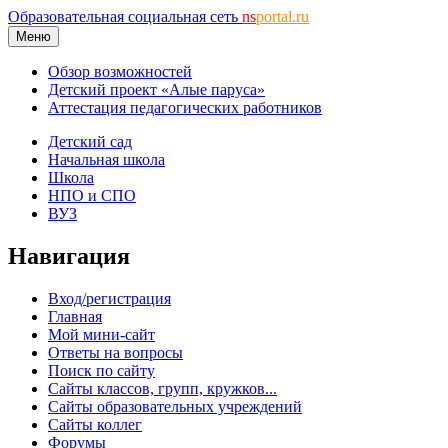
Образовательная социальная сеть
ns
portal.ru
Меню
Обзор возможностей
Детский проект «Алые паруса»
Аттестация педагогических работников
Детский сад
Начальная школа
Школа
НПО и СПО
ВУЗ
Навигация
Вход/регистрация
Главная
Мой мини-сайт
Ответы на вопросы
Поиск по сайту
Сайты классов, групп, кружков...
Сайты образовательных учреждений
Сайты коллег
Форумы