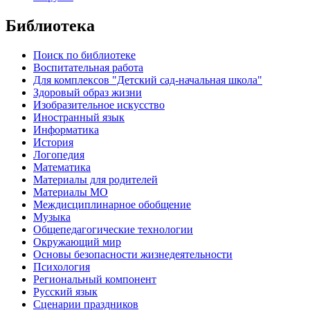
Библиотека
Поиск по библиотеке
Воспитательная работа
Для комплексов "Детский сад-начальная школа"
Здоровый образ жизни
Изобразительное искусство
Иностранный язык
Информатика
История
Логопедия
Математика
Материалы для родителей
Материалы МО
Междисциплинарное обобщение
Музыка
Общепедагогические технологии
Окружающий мир
Основы безопасности жизнедеятельности
Психология
Региональный компонент
Русский язык
Сценарии праздников