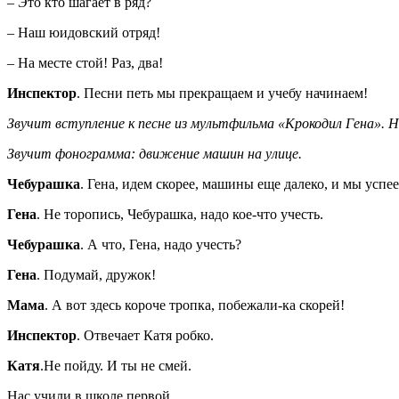
– Это кто шагает в ряд?
– Наш юидовский отряд!
– На месте стой! Раз, два!
Инспектор
. Песни петь мы прекращаем и учебу начинаем!
Звучит вступление к песне из мультфильма «Крокодил Гена». Н
Звучит фонограмма: движение машин на улице.
Чебурашка
. Гена, идем скорее, машины еще далеко, и мы успе
Гена
. Не торопись, Чебурашка, надо кое-что учесть.
Чебурашка
. А что, Гена, надо учесть?
Гена
. Подумай, дружок!
Мама
. А вот здесь короче тропка, побежали-ка скорей!
Инспектор
. Отвечает Катя робко.
Катя
.Не пойду. И ты не смей.
Нас учили в школе первой,