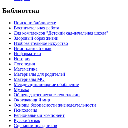
Библиотека
Поиск по библиотеке
Воспитательная работа
Для комплексов "Детский сад-начальная школа"
Здоровый образ жизни
Изобразительное искусство
Иностранный язык
Информатика
История
Логопедия
Математика
Материалы для родителей
Материалы МО
Междисциплинарное обобщение
Музыка
Общепедагогические технологии
Окружающий мир
Основы безопасности жизнедеятельности
Психология
Региональный компонент
Русский язык
Сценарии праздников