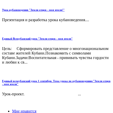
Урок кубановедения "Земля отцов - моя земля!"
Презентация и разработка урока кубановедения....
Единый Всекубанский урок "Земля отцов - моя земля"
Цель: Сформировать представление о многонациональном
составе жителей Кубани.Познакомить с символами
Кубани.Задачи:Воспитательная - прививать чувства гордости
и любви к св...
Единый всекубанский урок 1 сентября. Тема урока по кубановедению:"Земля отцов
- моя земля"
Урок-проект. ...
Мне нравится