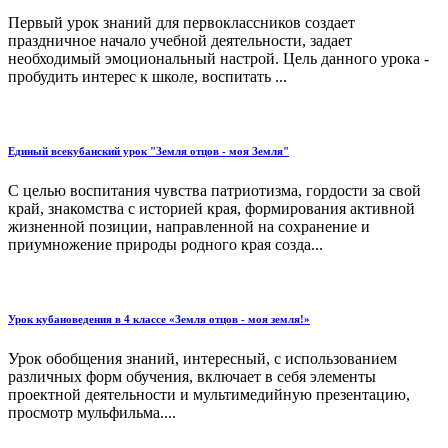
Первый урок знаний для первоклассников создает
праздничное начало учебной деятельности, задает
необходимый эмоциональный настрой. Цель данного урока -
пробудить интерес к школе, воспитать ...
Единый всекубанский урок "Земля отцов - моя Земля"
С целью воспитания чувства патриотизма, гордости за свой
край, знакомства с историей края, формирования активной
жизненной позиции, направленной на сохранение и
приумножение природы родного края созда...
Урок кубановедения в 4 классе «Земля отцов - моя земля!»
Урок обобщения знаний, интересный, с использованием
различных форм обучения, включает в себя элементы
проектной деятельности и мультимедийную презентацию,
просмотр мульфильма....