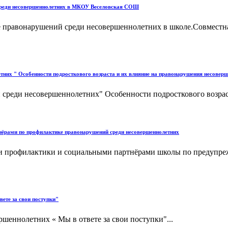
реди несовершеннолетних в МКОУ Веселовская СОШ
 правонарушений среди несовершеннолетних в школе.Совместна
тних " Особенности подросткового возраста и их влияние на правонарушения несовер
 среди несовершеннолетних" Особенности подросткового возрас
нёрами по профилактике правонарушений среди несовершеннолетних
ами профилактики и социальными партнёрами школы по предуп
ете за свои поступки"
еннолетних « Мы в ответе за свои поступки"...