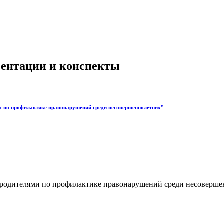
езентации и конспекты
лы по профилактике правонарушений среди несовершеннолетних”
с родителями по профилактике правонарушений среди несоверше