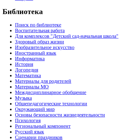
Библиотека
Поиск по библиотеке
Воспитательная работа
Для комплексов "Детский сад-начальная школа"
Здоровый образ жизни
Изобразительное искусство
Иностранный язык
Информатика
История
Логопедия
Математика
Материалы для родителей
Материалы МО
Междисциплинарное обобщение
Музыка
Общепедагогические технологии
Окружающий мир
Основы безопасности жизнедеятельности
Психология
Региональный компонент
Русский язык
Сценарии праздников