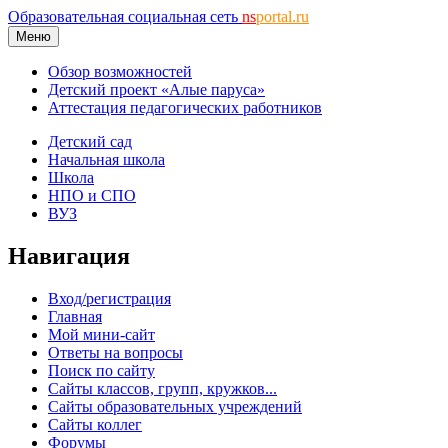
Образовательная социальная сеть
ns
portal.ru
Меню
Обзор возможностей
Детский проект «Алые паруса»
Аттестация педагогических работников
Детский сад
Начальная школа
Школа
НПО и СПО
ВУЗ
Навигация
Вход/регистрация
Главная
Мой мини-сайт
Ответы на вопросы
Поиск по сайту
Сайты классов, групп, кружков...
Сайты образовательных учреждений
Сайты коллег
Форумы