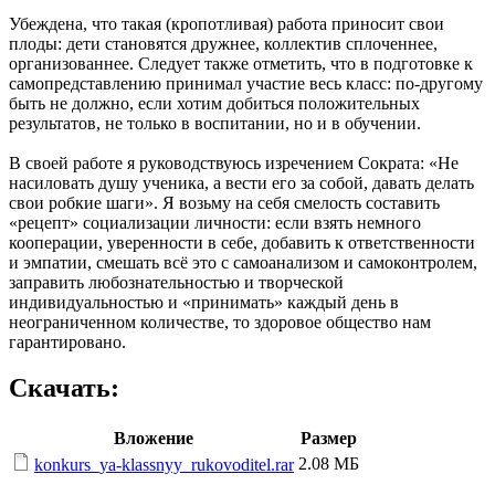
Убеждена, что такая (кропотливая) работа приносит свои
плоды: дети становятся дружнее, коллектив сплоченнее,
организованнее. Следует также отметить, что в подготовке к
самопредставлению принимал участие весь класс: по-другому
быть не должно, если хотим добиться положительных
результатов, не только в воспитании, но и в обучении.
В своей работе я руководствуюсь изречением Сократа: «Не
насиловать душу ученика, а вести его за собой, давать делать
свои робкие шаги». Я возьму на себя смелость составить
«рецепт» социализации личности: если взять немного
кооперации, уверенности в себе, добавить к ответственности
и эмпатии, смешать всё это с самоанализом и самоконтролем,
заправить любознательностью и творческой
индивидуальностью и «принимать» каждый день в
неограниченном количестве, то здоровое общество нам
гарантировано.
Скачать:
Вложение
Размер
2.08 МБ
konkurs_ya-klassnyy_rukovoditel.rar