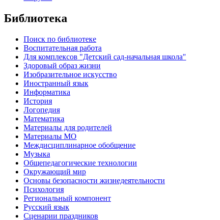
Библиотека
Поиск по библиотеке
Воспитательная работа
Для комплексов "Детский сад-начальная школа"
Здоровый образ жизни
Изобразительное искусство
Иностранный язык
Информатика
История
Логопедия
Математика
Материалы для родителей
Материалы МО
Междисциплинарное обобщение
Музыка
Общепедагогические технологии
Окружающий мир
Основы безопасности жизнедеятельности
Психология
Региональный компонент
Русский язык
Сценарии праздников