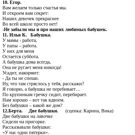
10. Егор.
Вам желаем только счастья мы.
И откроем вам секрет:
Наших девочек прекраснее
Во всей школе просто нет!
-Не забыли мы и про наших любимых бабушек.
11. Илья К. Бабушка.
У мамы - работа,
У папы – работа.
У них для меня
Остается суббота.
А бабушка дома всегда,
Она не ругает меня никогда!
Усадит, накормит:
- Да ты не спеши.
Ну, что там стряслось у тебя, расскажи?
Я говорю, а бабушка не перебивает…
По крупинкам гречку сидит, перебирает.
Нам хорошо – вот так вдвоем.
Без бабушки – какой же дом?
12.Берта. Две бабушки.
(сценка: Карина, Вика)
Две бабушки на лавочке
Сидели на пригорке.
Рассказывали бабушки:
«У нас одни пятерки».