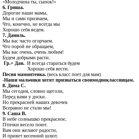
«Молодчина ты, сынок!»
6. Гриша.
Дорогие наши мамы,
Мы и сами признаем,
Что, конечно, не всегда мы
Хорошо себя ведем.
7. Даниль.
Мы вас часто огорчаем.
Что порой не обращаем,
Мы вас очень, очень любим!
Будем добрыми расти.
Гр.+ Дан.
И всегда стараться будем
Хорошо себя вести.
Песня мамонтенка.
(весь класс поет для мам)
-
Наши мальчики хотят признаться своимодноклассницам.
8. Дима С.
Мы сегодня, словно щеголи,
Перед вами у доски.
Но прекрасней наших девочек
Всеравно не стали мы!
9. Саша В.
В небе солнышко прекрасное,
Птички весело поют.
Вам они желают радости,
И привет весенний шлют.