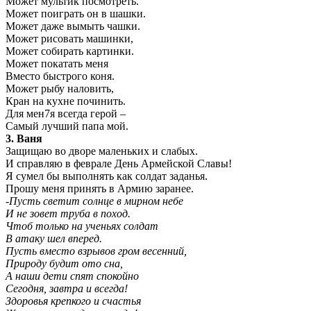
Может мультик посмотреть.
Может поиграть он в шашки.
Может даже вымыть чашки.
Может рисовать машинки,
Может собирать картинки.
Может покатать меня
Вместо быстрого коня.
Может рыбу наловить,
Кран на кухне починить.
Для мен7я всегда герой –
Самый лучший папа мой.
3. Ваня
Защищаю во дворе маленьких и слабых.
И справляю в феврале День Армейской Славы!
Я сумел бы выполнять как солдат заданья.
Прошу меня принять в Армию заранее.
-Пусть светит солнце в мирном небе
И не зовет труба в поход.
Чтоб только на ученьях солдат
В атаку шел вперед.
Пусть вместо взрывов гром весенний,
Природу будит ото сна,
А наши дети спят спокойно
Сегодня, завтра и всегда!
Здоровья крепкого и счастья