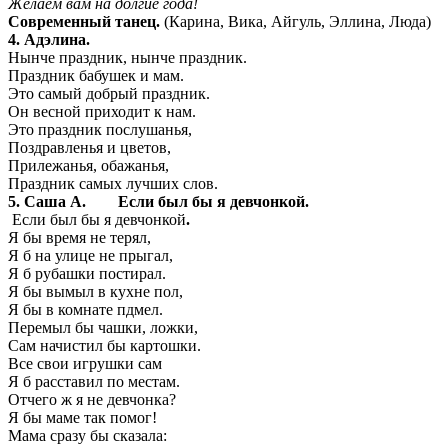
Желаем вам на долгие года!
Современный танец.
(Карина, Вика, Айгуль, Эллина, Люда)
4. Адэлина.
Нынче праздник, нынче праздник.
Праздник бабушек и мам.
Это самый добрый праздник.
Он весной приходит к нам.
Это праздник послушанья,
Поздравленья и цветов,
Прилежанья, обажанья,
Праздник самых лучших слов.
5. Саша А. Если был бы я девчонкой.
Если был бы я девчонкой
.
Я бы время не терял,
Я б на улице не прыгал,
Я б рубашки постирал.
Я бы вымыл в кухне пол,
Я бы в комнате пдмел.
Перемыл бы чашки, ложки,
Сам начистил бы картошки.
Все свои игрушки сам
Я б расставил по местам.
Отчего ж я не девчонка?
Я бы маме так помог!
Мама сразу бы сказала: