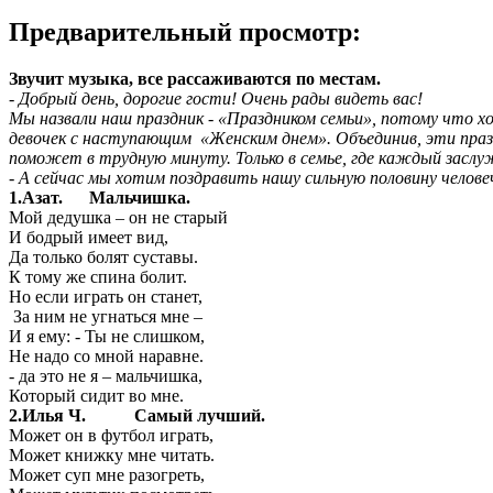
Предварительный просмотр:
Звучит музыка, все рассаживаются по местам.
- Добрый день, дорогие гости! Очень рады видеть вас!
Мы назвали наш праздник - «Праздником семьи», потому что х
девочек с наступающим «Женским днем». Объединив, эти празд
поможет в трудную минуту. Только в семье, где каждый засл
- А сейчас мы хотим поздравить нашу сильную половину челове
1.Азат. Мальчишка.
Мой дедушка – он не старый
И бодрый имеет вид,
Да только болят суставы.
К тому же спина болит.
Но если играть он станет,
За ним не угнаться мне –
И я ему: - Ты не слишком,
Не надо со мной наравне.
- да это не я – мальчишка,
Который сидит во мне.
2.Илья Ч. Самый лучший.
Может он в футбол играть,
Может книжку мне читать.
Может суп мне разогреть,