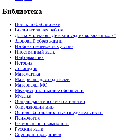
Библиотека
Поиск по библиотеке
Воспитательная работа
Для комплексов "Детский сад-начальная школа"
Здоровый образ жизни
Изобразительное искусство
Иностранный язык
Информатика
История
Логопедия
Математика
Материалы для родителей
Материалы МО
Междисциплинарное обобщение
Музыка
Общепедагогические технологии
Окружающий мир
Основы безопасности жизнедеятельности
Психология
Региональный компонент
Русский язык
Сценарии праздников