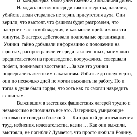
В концлагерях было уничтожено 2,5 миллиона детей.
Находясь постоянно среди такого зверства, насилия,
убийств, люди старались не терять присутствия духа. Они
верили, что выстоят, что фашизм будет разгромлен, что
наступит час освобождения, и как могли приближали эти
минуты. В лагерях действовали подпольные организации.
Узники тайно добывали информацию о положении на
фронтах, распространяли ее среди заключенных, занимались
вредительством на производстве, вооружались, совершали
побеги, поднимали восстания …За все это узники
подвергались жестоким наказаниям. Избитые до полусмерти,
они по несколько дней не могли выходить на работу. Но и
тогда в душе были горды, что хоть как-то смогли навредить
фашистам.
Выжившим в застенках фашистских лагерей трудно и
невыносимо вспоминать все это. Лагерники, умирающие
сотнями от голода и болезней … Каторжный до изнеможения
труд, избиения, издевательства, казни … Как они выжили,
выстояли, не погибли? Думается, что просто любили Родину,