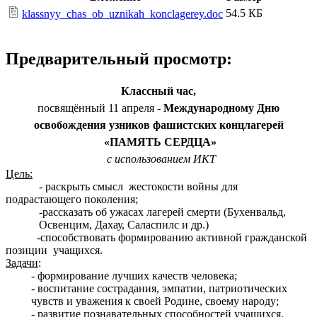
54.5 КБ
klassnyy_chas_ob_uznikah_konclagerey.doc
Предварительный просмотр:
Классный час,
посвящённый 11 апреля -
Международному Дню
освобождения узников фашистских концлагерей
«ПАМЯТЬ СЕРДЦА»
с использованием ИКТ
Цель:
- раскрыть смысл жестокости войны для
подрастающего поколения;
-рассказать об ужасах лагерей смерти (Бухенвальд,
Освенцим, Дахау, Саласпилс и др.)
-способствовать формированию активной гражданской
позиции учащихся.
Задачи
:
- формирование лучших качеств человека;
- воспитание сострадания, эмпатии, патриотических
чувств и уважения к своей Родине, своему народу;
- развитие познавательных способностей учащихся.