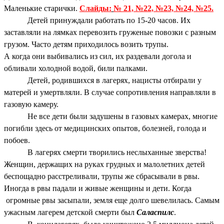
Маленькие старички.
Слайды:
№ 21, №22, №23, №24, №25.
Детей принуждали работать по 15-20 часов. Их
заставляли на лямках перевозить груженые повозки с разным
грузом. Часто детям приходилось возить трупы.
А когда они выбивались из сил, их раздевали догола и
обливали холодной водой, били палками.
Детей, родившихся в лагерях, нацисты отбирали у
матерей и умертвляли. В случае сопротивления направляли в
газовую камеру.
Не все дети были задушены в газовых камерах, многие
погибли здесь от медицинских опытов, болезней, голода и
побоев.
В лагерях смерти творились неслыханные зверства!
Женщин, держащих на руках грудных и малолетних детей
беспощадно расстреливали, трупы же сбрасывали в рвы.
Иногда в рвы падали и живые женщины и дети. Когда
огромные рвы засыпали, земля еще долго шевелилась. Самым
ужасным лагерем детской смерти был
Саласпилс
.