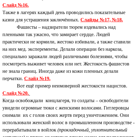
Слайд №16.
Также в лагерях каждый день проводились показательные
казни для устрашения заключённых.
Слайды №17, №18.
Фашисты – надзиратели тюрем издевались над
пленными так ужасно, что замирает сердце. Людей
практически не кормили, жестоко избивали, а также ставили
на них мед. эксперементы. Делали операции без наркоза,
специально заражали людей различными болезнями, чтобы
посмотреть выживет человек или нет. Жестокость фашистов
не знала границ. Иногда даже из кожи пленных делали
перчатки.
Слайд №19.
Вот ещё пример неимоверной жестокости нацистов.
Слайд №20.
Когда освобождали концлагеря, то солдаты – освободители
увидели огромные тюки с женскими волосами. Гитлеровцы
снимали их с голов своих жертв перед уничтожением. Они
использовали женский волос в промышленном производстве -
перерабатывали в войлок
(прокладочный, уплотнительный