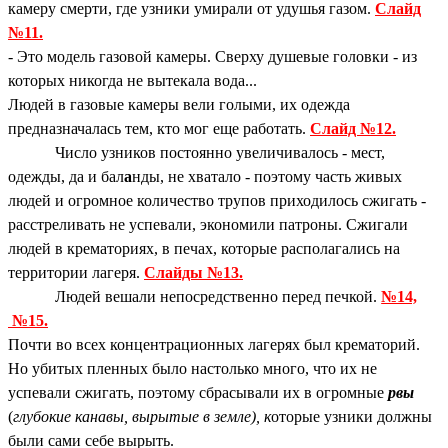
камеру смерти, где узники умирали от удушья газом.
Слайд
№11.
- Это модель газовой камеры. Сверху душевые головки - из
которых никогда не вытекала вода...
Людей в газовые камеры вели голыми, их одежда
предназначалась тем, кто мог еще работать.
Слайд №12.
Число узников постоянно увеличивалось - мест,
одежды, да и бал
а
нды, не хватало - поэтому часть живых
людей и огромное количество трупов приходилось сжигать -
расстреливать не успевали, экономили патроны. Сжигали
людей в крематориях, в печах, которые располагались на
территории лагеря.
Слайды №13.
Людей вешали непосредственно перед печкой.
№14,
№15.
Почти во всех концентрационных лагерях был крематорий.
Но убитых пленных было настолько много, что их не
успевали сжигать, поэтому сбрасывали их в огромные
рвы
(
глубокие канавы, вырытые в земле), к
оторые узники должны
были сами себе вырыть.