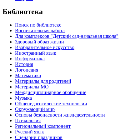
Библиотека
Поиск по библиотеке
Воспитательная работа
Для комплексов "Детский сад-начальная школа"
Здоровый образ жизни
Изобразительное искусство
Иностранный язык
Информатика
История
Логопедия
Математика
Материалы для родителей
Материалы МО
Междисциплинарное обобщение
Музыка
Общепедагогические технологии
Окружающий мир
Основы безопасности жизнедеятельности
Психология
Региональный компонент
Русский язык
Сценарии праздников