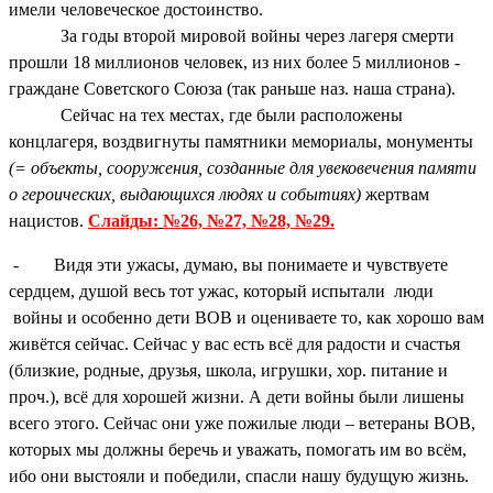
имели человеческое достоинство.
За годы второй мировой войны через лагеря смерти
прошли 18 миллионов человек, из них более 5 миллионов -
граждане Советского Союза (так раньше наз. наша страна).
Сейчас на тех местах, где были расположены
концлагеря, воздвигнуты памятники мемориалы, монументы
(= объекты, сооружения, созданные для увековечения памяти
о героических, выдающихся людях и событиях)
жертвам
нацистов.
Слайды:
№26, №27, №28, №29.
- Видя эти ужасы, думаю, вы понимаете и чувствуете
сердцем, душой весь тот ужас, который испытали люди
войны и особенно дети ВОВ и оцениваете то, как хорошо вам
живётся сейчас. Сейчас у вас есть всё для радости и счастья
(близкие, родные, друзья, школа, игрушки, хор. питание и
проч.), всё для хорошей жизни. А дети войны были лишены
всего этого. Сейчас они уже пожилые люди – ветераны ВОВ,
которых мы должны беречь и уважать, помогать им во всём,
ибо они выстояли и победили, спасли нашу будущую жизнь.