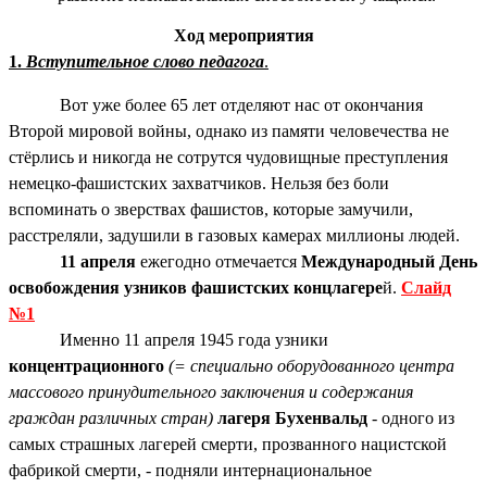
Ход мероприятия
1.
Вступительное слово педагога
.
Вот уже более 65 лет отделяют нас от окончания
Второй мировой войны, однако из памяти человечества не
стёрлись и никогда не сотрутся чудовищные преступления
немецко-фашистских захватчиков. Нельзя без боли
вспоминать о зверствах фашистов, которые замучили,
расстреляли, задушили в газовых камерах миллионы людей.
11 апреля
ежегодно отмечается
Международный День
освобождения узников фашистских концлагере
й.
Слайд
№1
Именно 11 апреля 1945 года узники
концентрационного
(= специально оборудованного центра
массового принудительного заключения и содержания
граждан различных стран)
лагеря Бухенвальд
- одного из
самых страшных лагерей смерти, прозванного нацистской
фабрикой смерти, - подняли интернациональное