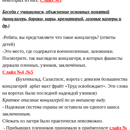
некоторых из них.
Слайд №3
Беседа с учащимися, объяснение основных понятий
(концлагерь, бараки, нары, крематорий, газовые камеры и
др.)
-Ребята, вы представляете что такое концлагерь? (ответы
детей)
-Это место, где содержатся военнопленные, заложники.
Посмотрите, так выглядели концлагеря, в которых фашисты
держали пленных, узников, заключённых.
Слайд №4 ,№5
(
Бухенвальд, Саласпилс, ворота с девизом большинства
концлагерей арбат махт фрайт «Труд освобождает». Эти слова
на воротах были последней надеждой узников)
Краткое описание концлагерей по их внешнему виду.
-
Надежная система охраны не оставила ни единого шанса
заключенным.
Сбежать из лагеря было практически невозможно.
- Прибывших пленников принимали в приёмпункте
слайд №