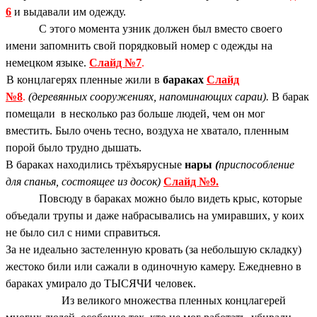
6
и выдавали им одежду.
С этого момента узник должен был вместо своего
имени запомнить свой порядковый номер с одежды на
немецком языке.
Слайд №7
.
В концлагерях пленные жили в
бараках
Слайд
№8
.
(деревянных сооружениях, напоминающих сараи).
В барак
помещали в несколько раз больше людей, чем он мог
вместить. Было очень тесно, воздуха не хватало, пленным
порой было трудно дышать.
В бараках находились трёхъярусные
нары
(
приспособление
для спанья, состоящее из досок)
Слайд №9.
Повсюду в бараках можно было видеть крыс, которые
объедали трупы и даже набрасывались на умиравших, у коих
не было сил с ними справиться.
За не идеально застеленную кровать (за небольшую складку)
жестоко били или сажали в одиночную камеру. Ежедневно в
бараках умирало до ТЫСЯЧИ человек.
Из великого множества пленных концлагерей