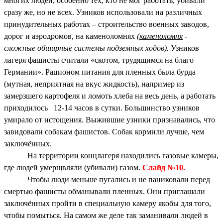
многих людей, особенно тех, кто не мог работать, убивали
сразу же, но не всех. Узников использовали на различных
принудительных работах – строительство военных заводов,
дорог и аэродромов, на каменоломнях
(
каменоломня
-
сложные обширные системы подземных ходов).
Узников
лагеря фашисты считали «скотом, трудящимся на благо
Германии». Рационом питания для пленных была бурда
(мутная, неприятная на вкус жидкость), например из
замерзшего картофеля и ломоть хлеба на весь день, а работать
приходилось 12-14 часов в сутки. Большинство узников
умирало от истощения. Выжившие узники признавались, что
завидовали собакам фашистов. Собак кормили лучше, чем
заключённых.
На территории концлагеря находились газовые камеры,
где людей умерщвляли (убивали) газом.
Слайд №10.
Чтобы люди меньше пугались и не паниковали перед
смертью фашисты обманывали пленных. Они приглашали
заключённых пройти в специальную камеру якобы для того,
чтобы помыться. На самом же деле так заманивали людей в