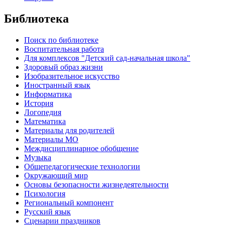
Библиотека
Поиск по библиотеке
Воспитательная работа
Для комплексов "Детский сад-начальная школа"
Здоровый образ жизни
Изобразительное искусство
Иностранный язык
Информатика
История
Логопедия
Математика
Материалы для родителей
Материалы МО
Междисциплинарное обобщение
Музыка
Общепедагогические технологии
Окружающий мир
Основы безопасности жизнедеятельности
Психология
Региональный компонент
Русский язык
Сценарии праздников