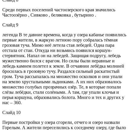
Среди первых поселений частоозерского края значились
Частоозёрно , Сивково , беляковка , бутырино .
Слайд 9
легенда В те давние времена, когда у озера кабанье появились
первые жители, в жаркую летнюю пору собралась тёмная
грозовая туча. Мимо неё летела стая лебедей. Одна пара
отстала от стаи. Откуда ни возьмись появился коршун-
стервятник. Напал он на лебедей. Защищая подругу, лебедь
мужественно бился с врагом. Но силы были неравные и
лебедь камнем полетел к земле. В отчаянии лебёдка молнией
бросилась в грозовую тучу. Раздался сильный раскатистый
гром. Туча рассыпалась на множество осколков и они упали
на землю хрустальными льдинками. А их них образовалось
множество голубых прозрачных озёр. Те, в которые попали
слёзы лебёдки, стали солёными. А там, где упали клочья и
перья коршуна, образовались болота. Много и тех и других у
нас – 360.
Слайд 10
Первые постройки у озера сгорели, отчего и озеро назвали
Горелым. А жители переселились к соседнему озеру, где было