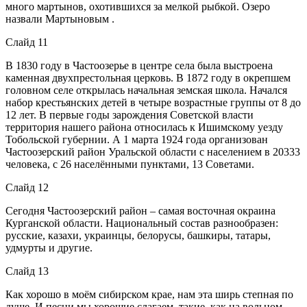
много мартынов, охотившихся за мелкой рыбкой. Озеро
назвали Мартыновым .
Слайд 11
В 1830 году в Частоозерье в центре села была выстроена
каменная двухпрестольная церковь. В 1872 году в окрепшем
головном селе открылась начальная земская школа. Начался
набор крестьянских детей в четыре возрастные группы от 8 до
12 лет. В первые годы зарождения Советской власти
территория нашего района относилась к Ишимскому уезду
Тобольской губернии. А 1 марта 1924 года организован
Частоозерский район Уральской области с населением в 20333
человека, с 26 населёнными пунктами, 13 Советами.
Слайд 12
Сегодня Частоозерский район – самая восточная окраина
Курганской области. Национальный состав разнообразен:
русские, казахи, украинцы, белорусы, башкиры, татары,
удмурты и другие.
Слайд 13
Как хорошо в моём сибирском крае, нам эта ширь степная по
душе. И песни мы хорошие слагаем, такие, как на вольном