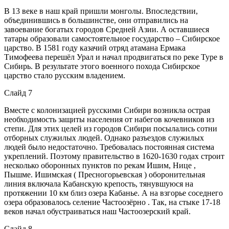
В 13 веке в наш край пришли монголы. Впоследствии,
объединившись в большинстве, они отправились на
завоевание богатых городов Средней Азии. А оставшиеся
татары образовали самостоятельное государство – Сибирское
царство. В 1581 году казачий отряд атамана Ермака
Тимофеева перешёл Урал и начал продвигаться по реке Туре в
Сибирь. В результате этого военного похода Сибирское
царство стало русским владением.
Слайд 7
Вместе с колонизацией русскими Сибири возникла острая
необходимость защиты населения от набегов кочевников из
степи. Для этих целей из городов Сибири посылались сотни
отборных служилых людей. Однако разъездов служилых
людей было недостаточно. Требовалась постоянная система
укреплений. Поэтому правительство в 1620-1630 годах строит
несколько оборонных пунктов по рекам Ишим, Нице ,
Пышме. Ишимская ( Пресногорьевская ) оборонительная
линия включала Кабанскую крепость, тянувшуюся на
протяжении 10 км близ озера Кабанье. А на взгорье соседнего
озера образовалось селение Частоозёрно . Так, на стыке 17-18
веков начал обустраиваться наш Частоозерский край.
Слайд 8