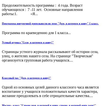
Продолжительность программы : 4 года. Возраст
обучающихся : 7 -11 лет. Основные направления
работы:1. «Я...
Программа внеурочной деятельности по теме "Дом, в котором я живу" 1 класс.
Программа по краеведению для 1 класса...
Устный журнал "Село, в котором я живу!"
Страницы устного журнала рассказывают об истории села,
улиц, о жителях нашего села. На странице "Творческая"
организуется групповая работа учащихся....
Классный час "Дом, в котором я живу!"
Одной из основных целей данного классного часа является
воспитание у учащихся положительных качеств характера,
желание преодолевать в себе отрицательные качества....
Мастер - класс "Страна моя, в которой я живу, страна, в которой жить хочу!"