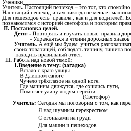
Ученики____________________
Учитель. Настоящий пешеход – это тот, кто спокойно
Настоящий пешеход и сам никогда не мешает машинам
Для пешеходов есть правила , как и для водителей. Е
познакомимся с историей светофора и повторим прав
II. Постановка целей.
Дети: -
Повторять и изучать новые правила до
- Упражняться в чтении дорожных знаков
Учитель
. А ещё мы будем учиться разговарива
своих товарищей, соблюдать тишину, тишина пом
находить правильный ответ.
III. Работа над новой темой:
1.Введение в тему: (загадка)
Встало с краю улицы
В Длинном сапоге
Чучело трёхглазое на одной ноге.
Где машины движутся, где сошлись пути,
Помогает улицу людям перейти.
(Светофор)
Учитель:
Сегодня мы поговорим о том, как пере
Я над шумным перекрестком
С огоньками на груди
Для машин и пешеходов