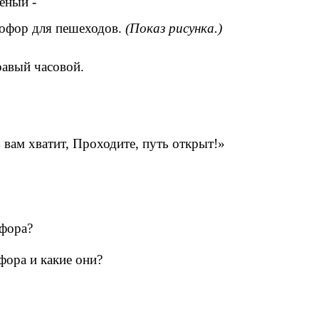
леный -
тофор для пешеходов.
(Показ рисунка.)
равый часовой.
 вам хватит, Проходите, путь открыт!»
офора?
фора и какие они?