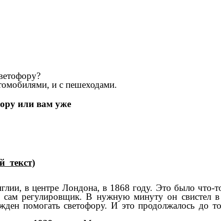
светофору?
втомобилями, и с пешеходами.
ору или вам уже
й текст)
глии, в центре Лондона, в 1868 году. Это было что-т
л сам регулировщик. В нужную минуту он свистел в с
жден помогать светофору. И это продолжалось до той