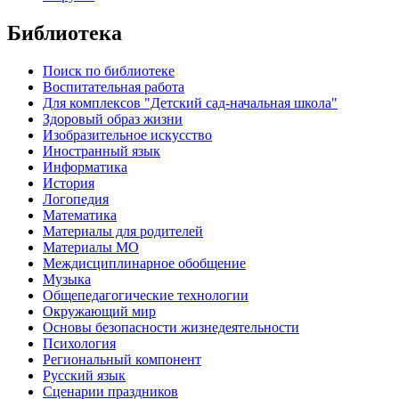
Библиотека
Поиск по библиотеке
Воспитательная работа
Для комплексов "Детский сад-начальная школа"
Здоровый образ жизни
Изобразительное искусство
Иностранный язык
Информатика
История
Логопедия
Математика
Материалы для родителей
Материалы МО
Междисциплинарное обобщение
Музыка
Общепедагогические технологии
Окружающий мир
Основы безопасности жизнедеятельности
Психология
Региональный компонент
Русский язык
Сценарии праздников