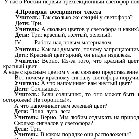
У нас в России первый трехсекционный светофор по
4,Проверка восприятия текста
Учитель:
Так сколько же секций у светофора?
Дети:
Три.
Учитель:
А сколько цветов у светофора и каких
Дети:
Три: красный, желтый, зеленый.
IV. Работа над новым материалом.
Учитель:
Как вы думаете, почему запрещающим
Дети: Красный цвет яркий, он виден издалека.
Учитель:
Верно. Из-за того, что красный цв
красный цвет.
А еще с красным цветом у нас связано представление
Вот почему красному сигналу светофора поручил
Учитель:
А что напоминает вам желтый цвет?
Дети:
Солнышко.
Учитель:
Если солнышко, то оно может быть н
осторожен! Не торопись!».
А что напоминает вам зеленый цвет?
Дети:
Поля, луга, леса.
Учитель:
Верно. Мы любим отдыхать на природе
Сколько сигналов у светофора?
Дети:
Три.
Учитель:
В каком порядке они расположены?