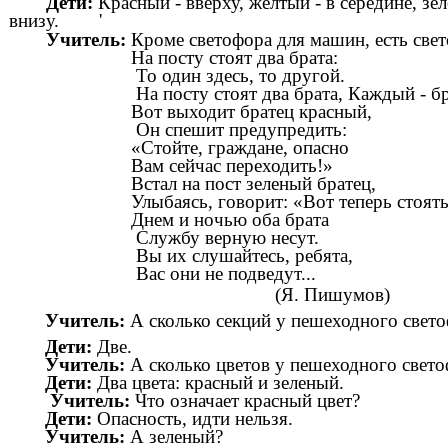
Дети:
Красный - вверху, желтый - в середине, зе
внизу.
'
Учитель:
Кроме светофора для машин, есть све
На посту стоят два брата:
То один здесь, то другой.
На посту стоят два брата, Каждый - б
Вот выходит братец красный,
Он спешит предупредить:
«Стойте, граждане, опасно
Вам сейчас переходить!»
Встал на пост зеленый братец,
Улыбаясь, говорит: «Вот теперь стоять
Днем и ночью оба брата
Службу верную несут.
Вы их слушайтесь, ребята,
Вас они не подведут...
(Я. Пишумов)
Учитель:
А сколько секций у пешеходного свет
Дети:
Две.
Учитель:
А сколько цветов у пешеходного свето
Дети:
Два цвета: красный и зеленый.
Учитель:
Что означает красный цвет?
Дети:
Опасность, идти нельзя.
Учитель:
А зеленый?