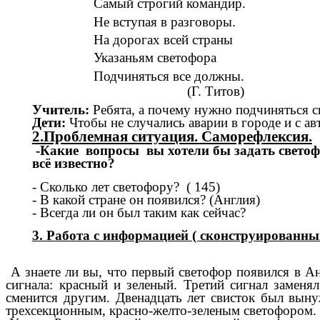
Самый строгий командир.
Не вступая в разговоры.
На дорогах всей страны
Указаньям светофора
Подчиняться все должны.
(Г. Титов)
Учитель:
Ребята, а почему нужно подчиняться 
Дети:
Чтобы не случались аварии в городе и с а
2.Проблемная ситуация. Саморефлексия.
-Какие вопросы вы хотели бы задать светоф
всё известно?
- Сколько лет светофору? ( 145)
- В какой стране он появился? (Англия)
- Всегда ли он был таким как сейчас?
3. Работа с информацией ( сконструированны
А знаете ли вы, что первый светофор появился в Ан
сигнала: красный и зеленый. Третий сигнал заменя
сменится другим. Двенадцать лет свисток был выну
трехсекционным, красно-желто-зеленым светофором.