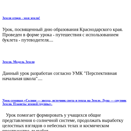
Земля отцов - моя земля!
Урок, посвященный дню образования Краснодарского края.
Проведен в форме урока - путешествия с использованием
буклета - путеводителя....
Земля. Модель Земли
Данный урок разработан согласно УМК "Перспективная
начальная школа"....
Урок-семинар «Солнце — звезда, источник света и тепла на Земле. Луна — спутник
Земли. Планеты земной группы».
Урок помогает формировать у учащихся общие
представления о солнечной системе, продолжать выработку
целостных взглядов о небесных телах и космическом
пространстве, выработ...