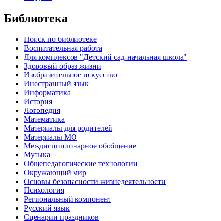
Библиотека
Поиск по библиотеке
Воспитательная работа
Для комплексов "Детский сад-начальная школа"
Здоровый образ жизни
Изобразительное искусство
Иностранный язык
Информатика
История
Логопедия
Математика
Материалы для родителей
Материалы МО
Междисциплинарное обобщение
Музыка
Общепедагогические технологии
Окружающий мир
Основы безопасности жизнедеятельности
Психология
Региональный компонент
Русский язык
Сценарии праздников