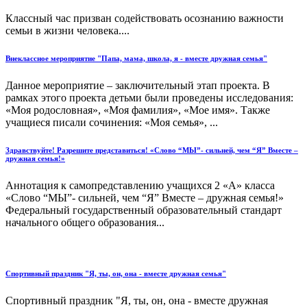
Классный час призван содействовать осознанию важности
семьи в жизни человека....
Внеклассное мероприятие "Папа, мама, школа, я - вместе дружная семья"
Данное мероприятие – заключительный этап проекта. В
рамках этого проекта детьми были проведены исследования:
«Моя родословная», «Моя фамилия», «Мое имя». Также
учащиеся писали сочинения: «Моя семья», ...
Здравствуйте! Разрешите представиться! «Слово “МЫ”- сильней, чем “Я” Вместе –
дружная семья!»
Аннотация к самопредставлению учащихся 2 «А» класса
«Слово “МЫ”- сильней, чем “Я” Вместе – дружная семья!»
Федеральный государственный образовательный стандарт
начального общего образования...
Спортивный праздник "Я, ты, он, она - вместе дружная семья"
Спортивный праздник "Я, ты, он, она - вместе дружная