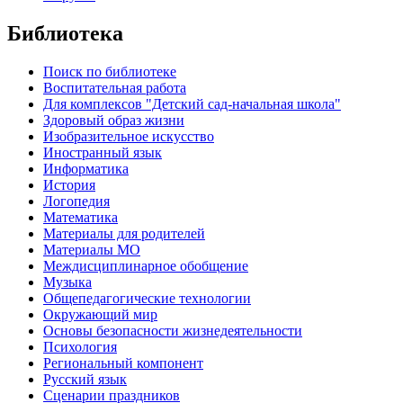
Библиотека
Поиск по библиотеке
Воспитательная работа
Для комплексов "Детский сад-начальная школа"
Здоровый образ жизни
Изобразительное искусство
Иностранный язык
Информатика
История
Логопедия
Математика
Материалы для родителей
Материалы МО
Междисциплинарное обобщение
Музыка
Общепедагогические технологии
Окружающий мир
Основы безопасности жизнедеятельности
Психология
Региональный компонент
Русский язык
Сценарии праздников