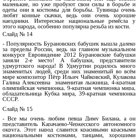
маленькие, но уже пробуют свои силы в борьбе и
одеты они в костюмы для борьбы. Тувинцы очень
любят конные скачки, ведь они очень хорошие
наездники. Интересные национальные ремёсла у
этого народа, особенно популярна резьба из кости.
Слайд № 14
- Популярность Бурановских бабушек вышла далеко
за пределы России, ведь на главном музыкальном
конкурсе Евровидение 2012 Бурановские бабушки
заняли 2-е место! А бабушки, представители
удмуртского народа! В Удмуртии родилось много
знаменитых людей, среди них знаменитый во всём
мире композитор Пётр Ильич Чайковский, Кулакова
Галина Алексеевна знаменитая лыжница, 4-кратная
олимпийская чемпионка,
9-кратная чемпионка мира,
обладательница Кубка мира, 39-кратная чемпионка
СССР.
Слайд № 15
- Все мы очень любим певца Диму Билана, а он
представитель Карачаево-Черкесского автономного
округа. Этот народ славится красивыми красными
национальными костюмами, танцами, хорошими