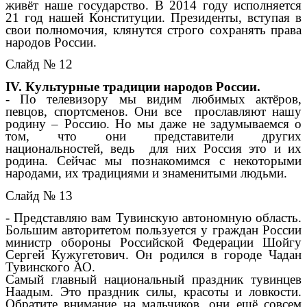
живёт наше государство. В 2014 году исполняется
21 год нашей Конституции. Президенты, вступая в
свои полномочия, клянутся строго сохранять права
народов России.
Слайд № 12
IV. Культурные традиции народов России.
- По телевизору мы видим любимых актёров,
певцов, спортсменов. Они все прославляют нашу
родину – Россию. Но мы даже не задумываемся о
том, что они представители других
национальностей, ведь для них Россия это и их
родина. Сейчас мы познакомимся с некоторыми
народами, их традициями и знаменитыми людьми.
Слайд № 13
- Представляю вам Тувинскую автономную область.
Большим авторитетом пользуется у граждан России
министр обороны Российской Федерации Шойгу
Сергей Кужугетович. Он родился в городе Чадан
Тувинского АО.
Самый главный национальный праздник тувинцев
Наадым. Это праздник силы, красоты и ловкости.
Обратите внимание на мальчиков, они ещё совсем