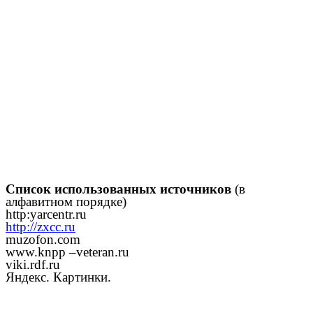
Список использованных источников
(в
алфавитном порядке)
http:yarcentr.ru
http://zxcc.ru
muzofon.com
www.knpp –veteran.ru
viki.rdf.ru
Яндекс. Картинки.