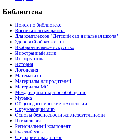
Библиотека
Поиск по библиотеке
Воспитательная работа
Для комплексов "Детский сад-начальная школа"
Здоровый образ жизни
Изобразительное искусство
Иностранный язык
Информатика
История
Логопедия
Математика
Материалы для родителей
Материалы МО
Междисциплинарное обобщение
Музыка
Общепедагогические технологии
Окружающий мир
Основы безопасности жизнедеятельности
Психология
Региональный компонент
Русский язык
Сценарии праздников