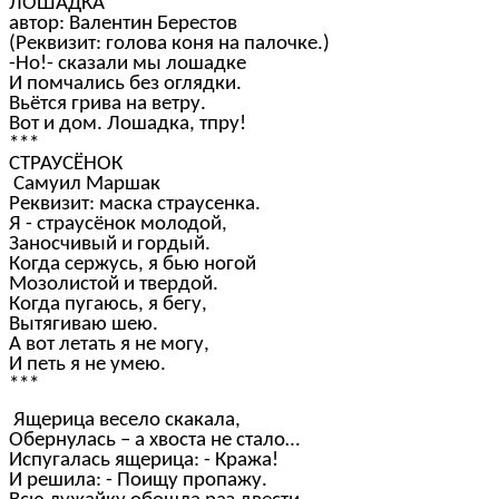
ЛОШАДКА
автор: Валентин Берестов
(Реквизит: голова коня на палочке.)
-Но!- сказали мы лошадке
И помчались без оглядки.
Вьётся грива на ветру.
Вот и дом. Лошадка, тпру!
***
СТРАУСЁНОК
Самуил Маршак
Реквизит: маска страусенка.
Я - страусёнок молодой,
Заносчивый и гордый.
Когда сержусь, я бью ногой
Мозолистой и твердой.
Когда пугаюсь, я бегу,
Вытягиваю шею.
А вот летать я не могу,
И петь я не умею.
***
Ящерица весело скакала,
Обернулась – а хвоста не стало…
Испугалась ящерица: - Кража!
И решила: - Поищу пропажу.