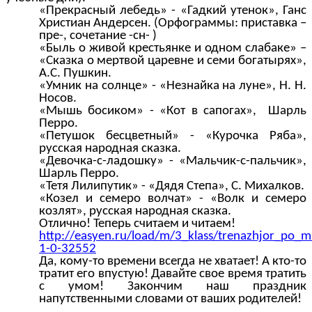
«Прекрасный лебедь» - «Гадкий утенок», Ганс
Христиан Андерсен. (Орфограммы: приставка –
пре-, сочетание -сн- )
«Быль о живой крестьянке и одном слабаке» –
«Сказка о мертвой царевне и семи богатырях»,
А.С. Пушкин.
«Умник на солнце» - «Незнайка на луне», Н. Н.
Носов.
«Мышь босиком» - «Кот в сапогах», Шарль
Перро.
«Петушок бесцветный» - «Курочка Ряба»,
русская народная сказка.
«Девочка-с-ладошку» - «Мальчик-с-пальчик»,
Шарль Перро.
«Тетя Лилипутик» - «Дядя Степа», С. Михалков.
«Козел и семеро волчат» - «Волк и семеро
козлят», русская народная сказка.
Отлично! Теперь считаем и читаем!
http://easyen.ru/load/m/3_klass/trenazhjor_po_
1-0-32552
Да, кому-то времени всегда не хватает! А кто-то
тратит его впустую! Давайте свое время тратить
с умом! Закончим наш праздник
напутственными словами от ваших родителей!