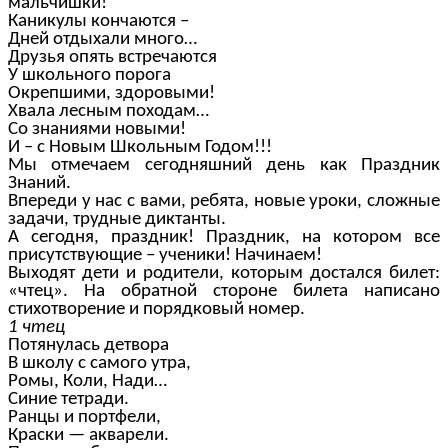
мальчишки!
Каникулы кончаются –
Дней отдыхали много…
Друзья опять встречаются
У школьного порога
Окрепшими, здоровыми!
Хвала лесным походам…
Со знаниями новыми!
И – с Новым Школьным Годом!!!
Мы отмечаем сегодняшний день как Праздник
Знаний.
Впереди у нас с вами, ребята, новые уроки, сложные
задачи, трудные диктанты.
А сегодня, праздник! Праздник, на котором все
присутствующие – ученики! Начинаем!
Выходят дети и родители, которым достался билет:
«чтец». На обратной стороне билета написано
стихотворение и порядковый номер.
1 чтец
Потянулась детвора
В школу с самого утра,
Ромы, Коли, Нади…
Синие тетради.
Ранцы и портфели,
Краски — акварели.