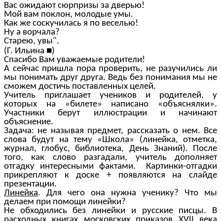
Вас ожидают сюрпризы за дверью!
Мой вам поклон, молодые умы.
Как же соскучилась я по веселью!
Ну а ворчала?
Старею, увы".
■
(Г. Ильина
)
Спасибо Вам уважаемые родители!
А сейчас пришла пора проверить, не разучились ли
мы понимать друг друга. Ведь без понимания мы не
сможем достичь поставленных целей.
Учитель приглашает учеников и родителей, у
которых на «билете» написано «объяснялки».
Участники берут иллюстрации и начинают
объяснение.
Задача: не называя предмет, рассказать о нем. Все
слова будут на тему «Школа» (линейка, отметка,
журнал, глобус, библиотека, День Знаний). После
того, как слово разгадали, учитель дополняет
отгадку интересными фактами. Картинки-отгадки
прикрепляют к доске + появляются на слайде
презентации.
Линейка
. Для чего она нужна ученику? Что мы
делаем при помощи линейки?
Не обходились без линейки и русские писцы. В
расходных книгах московских приказов XVII века