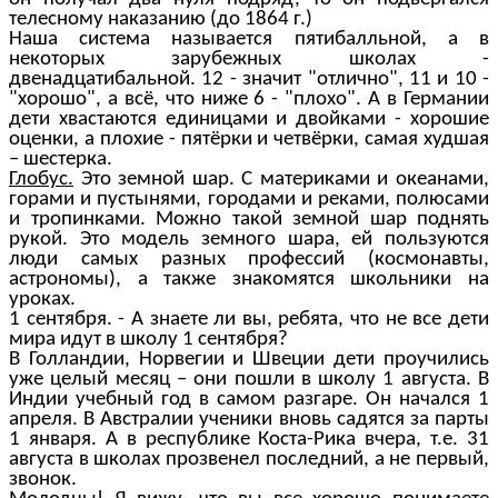
телесному наказанию (до 1864 г.)
Наша система называется пятибалльной, а в
некоторых зарубежных школах -
двенадцатибальной. 12 - значит "отлично", 11 и 10 -
"хорошо", а всё, что ниже 6 - "плохо". А в Германии
дети хвастаются единицами и двойками - хорошие
оценки, а плохие - пятёрки и четвёрки, самая худшая
– шестерка.
Глобус.
Это земной шар. С материками и океанами,
горами и пустынями, городами и реками, полюсами
и тропинками. Можно такой земной шар поднять
рукой. Это модель земного шара, ей пользуются
люди самых разных профессий (космонавты,
астрономы), а также знакомятся школьники на
уроках.
1 сентября. - А знаете ли вы, ребята, что не все дети
мира идут в школу 1 сентября?
В Голландии, Норвегии и Швеции дети проучились
уже целый месяц – они пошли в школу 1 августа. В
Индии учебный год в самом разгаре. Он начался 1
апреля. В Австралии ученики вновь садятся за парты
1 января. А в республике Коста-Рика вчера, т.е. 31
августа в школах прозвенел последний, а не первый,
звонок.