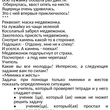
Всю лужайку обошла раз двести.
Обернулась, хвост опять на месте.
Ящерица очень удивилась.
Это с ней впервые приключилось!
***
Реквизит: маска медвежонка.
На лужайку из чащи зеленой
Косолапый забрел медвежонок.
Захотелось присесть медвежонку.
Смотрит камень какой-то в сторонке.
Подошел: - Отдохну, мне не к спеху!
И уселся. А камень - поехал!
Медвежонок подпрыгнул от страха,
Посмотрел - а под ним черепаха!
Учитель
Какие вы все молодцы! Интересно, а следующее
задание вам по силам?
«Мимика и жесты»
Задача: при помощи только мимики и жестов
показать определенную ситуацию.
учитель, который проверяет тетради и у него
спадают очки
ученик (ца), который (ая) никак не может
решить задачу
ученик(ца), который(ая) проспал и