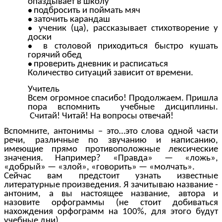
опаздывает в школу
подбросить и поймать мяч
заточить карандаш
ученик (ца), рассказывает стихотворение у
доски
в столовой приходиться быстро кушать
горячий обед
проверить дневник и расписаться
Количество ситуаций зависит от времени.
Учитель
Всем огромное спасибо! Продолжаем. Пришла
пора вспомнить учебные дисциплины.
Считай! Читай! На вопросы отвечай!
Вспомните, антонимы – это…это слова одной части
речи, различные по звучанию и написанию,
имеющие прямо противоположные лексические
значения. Например? «Правда» — «ложь»,
«добрый» — «злой», «говорить» — «молчать».
Сейчас вам предстоит узнать известные
литературные произведения. Я зачитываю название -
антоним, а вы настоящее название, автора и
назовите орфограммы (не стоит добиваться
нахождения орфограмм на 100%, для этого будут
учебные дни).