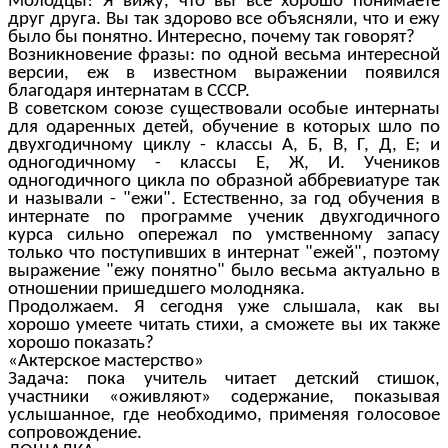
Молодцы! Я вижу, что вы все хорошо понимаете
друг друга. Вы так здорово все объясняли, что и ежу
было бы понятно. Интересно, почему так говорят?
Возникновение фразы: по одной весьма интересной
версии, еж в известном выражении появился
благодаря интернатам в СССР.
В советском союзе существовали особые интернаты
для одаренных детей, обучение в которых шло по
двухгодичному циклу - классы А, Б, В, Г, Д, Е; и
одногодичному - классы Е, Ж, И. Учеников
одногодичного цикла по образной аббревиатуре так
и называли - "ежи". Естественно, за год обучения в
интернате по программе ученик двухгодичного
курса сильно опережал по умственному запасу
только что поступивших в интернат "ежей", поэтому
выражение "ежу понятно" было весьма актуально в
отношении пришедшего молодняка.
Продолжаем. Я сегодня уже слышала, как вы
хорошо умеете читать стихи, а сможете вы их также
хорошо показать?
«Актерское мастерство»
Задача: пока учитель читает детский стишок,
участники «оживляют» содержание, показывая
услышанное, где необходимо, применяя голосовое
сопровождение.