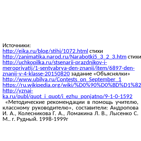
Источники:
http://ejka.ru/blog/stihi/1072.html
стихи
http://zanimatika.narod.ru/Narabotki5_3_2_3.htm
стих
http://uchkopilka.ru/stsenarii-prazdnikov-i-
meropriyatij/1-sentyabrya-den-znanij/item/6897-den-
znanij-v-4-klasse-20150820
задание «Объяснялки»
http://www.ubilya.ru/Contests_on_September_1
https://ru.wikipedia.org/wiki/%D0%90%D0%BD%
http://yznai-
ka.ru/publ/quot_i_quot/i_ezhu_ponjatno/9-1-0-1592
«Методические рекомендации в помощь учителю,
классному руководителю», составители: Андропова
И. А., Колесникова Г. А., Ломакина Л. В., Лысенко С.
М.. г. Рудный. 1998-1999г