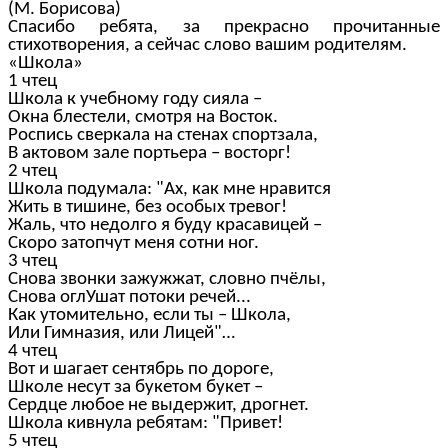
(М. Борисова)
Спасибо ребята, за прекрасно прочитанные
стихотворения, а сейчас слово вашим родителям.
«Школа»
1 чтец
Школа к учебному году сияла –
Окна блестели, смотря на Восток.
Роспись сверкала на стенах спортзала,
В актовом зале портьера – восторг!
2 чтец
Школа подумала: "Ах, как мне нравится
Жить в тишине, без особых тревог!
Жаль, что недолго я буду красавицей –
Скоро затопчут меня сотни ног.
3 чтец
Снова звонки зажужжат, словно пчёлы,
Снова оглУшат потоки речей...
Как утомительно, если ты – Школа,
Или Гимназия, или Лицей"…
4 чтец
Вот и шагает сентябрь по дороге,
Школе несут за букетом букет –
Сердце любое не выдержит, дрогнет.
Школа кивнула ребятам: "Привет!
5 чтец