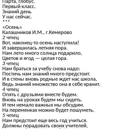
Парта, глобус.
Первый класс.
Знаний день
У нас сейчас.
***
«Осень»
Калашников И.М., г.Кемерово
2 чтец
Вот, наконец-то осень наступила!
И завершилась летняя пора.
Нам лето много солнца подарило,
Цветов и ягод — целая гора.
3 чтец
Нам браться за учебу снова надо:
Постичь нам знаний много предстоит.
И в стены вновь родные ждет нас школа,
Ведь знаний множество она в себе хранит.
4 чтец
Опять с друзьями вместе будем.
Вновь на уроках будем мы сидеть.
И тем немало важных мы обсудим.
На переменках можно будет пошуметь.
5 чтец
Нам предстоит еще весь год учиться.
Должны порадовать своих учителей,