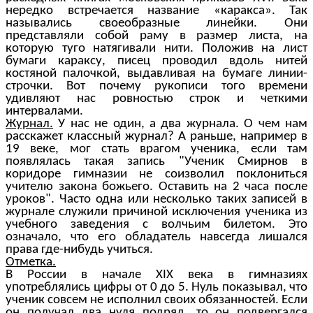
нередко встречается название «каракса». Так
назывались своеобразные линейки. Они
представляли собой раму в размер листа, на
которую туго натягивали нити. Положив на лист
бумаги караксу, писец проводил вдоль нитей
костяной палочкой, выдавливая на бумаге линии-
строчки. Вот почему рукописи того времени
удивляют нас ровностью строк и четкими
интервалами.
Журнал.
У нас не один, а два журнала. О чем нам
расскажет классный журнал? А раньше, например в
19 веке, мог стать врагом ученика, если там
появлялась такая запись "Ученик Смирнов в
коридоре гимназии не соизволил поклониться
учителю закона божьего. Оставить на 2 часа после
уроков". Часто одна или несколько таких записей в
журнале служили причиной исключения ученика из
учебного заведения с волчьим билетом. Это
означало, что его обладатель навсегда лишался
права где-нибудь учиться.
Отметка.
В России в начале XIX века в гимназиях
употреблялись цифры от 0 до 5. Нуль показывал, что
ученик совсем не исполнил своих обязанностей. Если
он получал два нуля подряд, то он подвергался