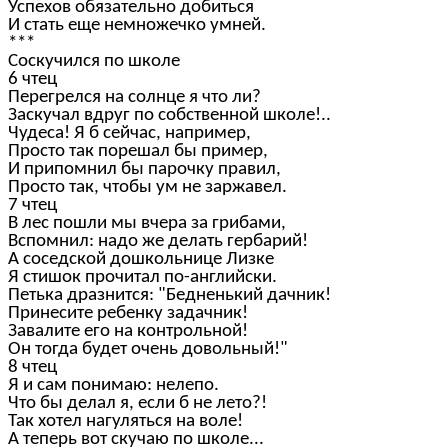
Успехов обязательно добиться
И стать еще немножечко умней.
***
Соскучился по школе
6 чтец
Перегрелся на солнце я что ли?
Заскучал вдруг по собственной школе!..
Чудеса! Я б сейчас, например,
Просто так порешал бы пример,
И припомнил бы парочку правил,
Просто так, чтобы ум не заржавел.
7 чтец
В лес пошли мы вчера за грибами,
Вспомнил: надо же делать гербарий!
А соседской дошкольнице Лизке
Я стишок прочитал по-английски.
Петька дразнится: "Бедненький дачник!
Принесите ребенку задачник!
Завалите его на контрольной!
Он тогда будет очень довольный!"
8 чтец
Я и сам понимаю: нелепо.
Что бы делал я, если б не лето?!
Так хотел нагуляться на воле!
А теперь вот скучаю по школе...