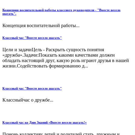
Концепция воспитательной работы классного руководителя - "Вместе весело
шагать".
Концепция воспитательной работы...
Классный час "Вместе весело шагать"
Цели и задачиЦель - Раскрыть сущность понятия
«дружба».Задачи:Показать какими качествами должен
обладать настоящий друг, какую роль играют друзья в нашей
жизни.Содействовать формированию д...
Классный час "Вместе весело шагать"
Классныйчас о дружбе...
Классный час ко Дню Знаний «Вместе весело шагать!»
Помочь коллективу детей и родителей стать дружным и