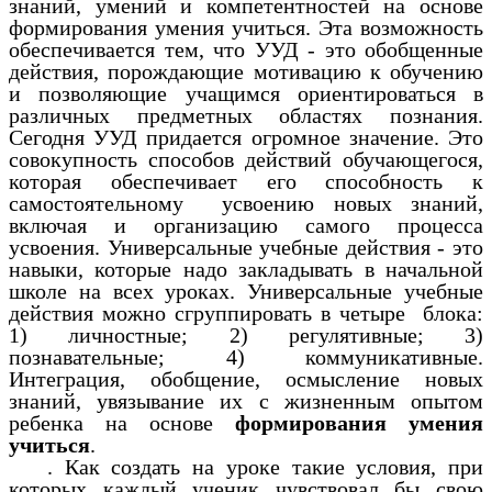
знаний, умений и компетентностей на основе
формирования умения учиться. Эта возможность
обеспечивается тем, что УУД - это обобщенные
действия, порождающие мотивацию к обучению
и позволяющие учащимся ориентироваться в
различных предметных областях познания.
Сегодня УУД придается огромное значение. Это
совокупность способов действий обучающегося,
которая обеспечивает его способность к
самостоятельному усвоению новых знаний,
включая и организацию самого процесса
усвоения. Универсальные учебные действия - это
навыки, которые надо закладывать в начальной
школе на всех уроках. Универсальные учебные
действия можно сгруппировать в четыре блока:
1) личностные; 2) регулятивные; 3)
познавательные; 4) коммуникативные.
Интеграция, обобщение, осмысление новых
знаний, увязывание их с жизненным опытом
ребенка на основе
формирования умения
учиться
.
. Как создать на уроке такие условия, при
которых каждый ученик чувствовал бы свою