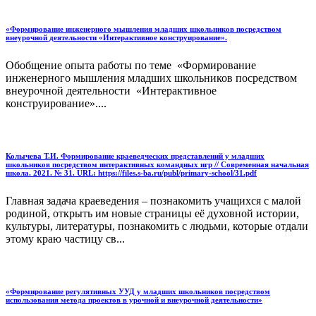
«Формирование инженерного мышления младших школьников посредством
внеурочной деятельности «Интерактивное конструирование».
Обобщение опыта работы по теме «Формирование
инженерного мышления младших школьников посредством
внеурочной деятельности «Интерактивное
конструирование»....
Колычева Т.И. Формирование краеведческих представлений у младших
школьников посредством интерактивных командных игр // Современная начальная
школа. 2021. № 31. URL: https://files.s-ba.ru/publ/primary-school/31.pdf
Главная задача краеведения – познакомить учащихся с малой
родиной, открыть им новые страницы её духовной истории,
культуры, литературы, познакомить с людьми, которые отдали
этому краю частицу св...
«Формирование регулятивных УУД у младших школьников посредством
использования метода проектов в урочной и внеурочной деятельности»