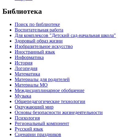
Библиотека
Поиск по библиотеке
Воспитательная работа
Для комплексов "Детский сад-начальная школа"
Здоровый образ жизни
Изобразительное искусство
Иностранный язык
Информатика
История
Логопедия
Математика
Материалы для родителей
Материалы МО
Междисциплинарное обобщение
Музыка
Общепедагогические технологии
Окружающий мир
Основы безопасности жизнедеятельности
Психология
Региональный компонент
Русский язык
Сценарии праздников