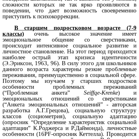
сложности которых не так ярко проявляются в
поведении, что дает возможность своевременно
приступить к психокоррекции.
В старшем подростковом возрасте (7-9
классы)
очень высокое значение имеет
эмоциональное общение со сверстниками,
происходит интенсивное социальное развитие и
личностное становление. На этот период приходится
наиболее острый этап кризиса идентичности
(Э.Эриксон, 1963, 96). В силу этого для школьников
данного возраста характерны резкие проблемные
переживания, преимущественно в социальной сфере.
Поэтому мы изучаем у старших подростков
особенности проблемных переживаний
(“Проблемная анкета”
Seiffqe-Krenke
) и
эмоциональных отношений со сверстниками
(“Анкета эмоциональных отношений” - авторская
разработка А.Г.Грецова), социальную структуру
классов (социометрия), социальную адаптацию
(опросник “Определение характеристик социальной
адаптации” К.Роджерса и Р.Даймонда), личностные
особенности (16PF-опросник Кеттелла). Проводится