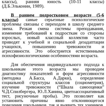
классы), ранняя юность (10-11 классы)
(Д.Б.Эльконин, 1989).
В раннем подростковом возрасте (5-6
классы)
самые серьезные психологические
проблемы связаны с переходом в школу среднего
звена. Резкая смена системы преподавания,
изменение требований к подросткам со стороны
взрослых, новый классный коллектив часто
приводят к учебной и социальной дезадаптации
учащихся, повышению тревожности и
агрессивности. Это обостряется естественными
психофизиологическими особенностями возраста.
Для обеспечения индивидуального подхода к
школьникам этого возраста мы проводим
диагностику показателей и форм агрессивности
(методика А.Басса, А.Дарки), определение
социальной структуры классов (социометрия),
изучение тревожности (“Шкала самооценки”
Ч.Д.Спилбергера, Ю.Л.Ханина, цветоассоциативный
тест, рисуночные пробы). Это позволяет как
установить причины явно отклоняющегося
поведения школьников, так и выявить тех учеников,