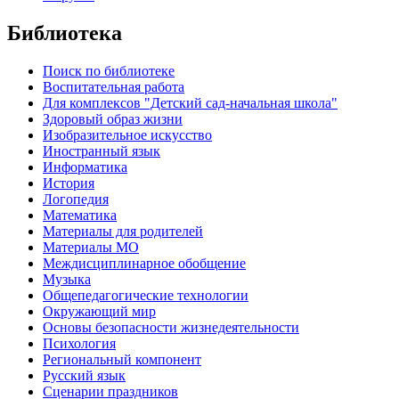
Библиотека
Поиск по библиотеке
Воспитательная работа
Для комплексов "Детский сад-начальная школа"
Здоровый образ жизни
Изобразительное искусство
Иностранный язык
Информатика
История
Логопедия
Математика
Материалы для родителей
Материалы МО
Междисциплинарное обобщение
Музыка
Общепедагогические технологии
Окружающий мир
Основы безопасности жизнедеятельности
Психология
Региональный компонент
Русский язык
Сценарии праздников