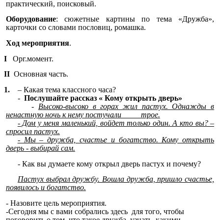
практический, поисковый.
Оборудование
: сюжетные картины по тема «Дружба»,
карточки со словами пословиц, ромашка.
Ход мероприятия
.
I
Орг.момент.
II
Основная часть.
1.
– Какая тема классного часа?
-
Послушайте рассказ « Кому открыть дверь»
-
Высоко-высоко в горах жил пастух. Однажды в
ненастную ночь к нему постучали трое.
- Дом у меня маленький, войдет только один. А кто вы? –
спросил пастух.
- Мы – дружба, счастье и богатство. Кому открыть
дверь - выбирай сам.
- Как вы думаете кому открыл дверь пастух и почему?
Пастух выбрал дружбу. Вошла дружба, пришло счастье,
появилось и богатство.
- Назовите цель мероприятия.
-Сегодня мы с вами собрались здесь для того, чтобы
поговорить о том, что такое дружба, узнать, какими