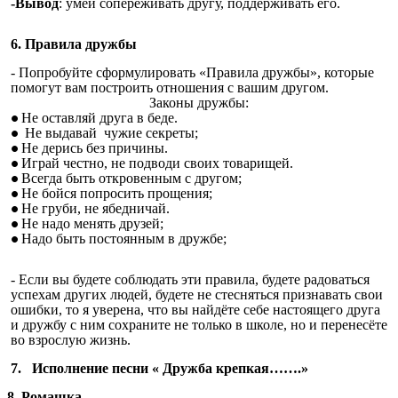
-Вывод
: умей сопереживать другу, поддерживать его.
6.
Правила дружбы
- Попробуйте сформулировать «Правила дружбы», которые
помогут вам построить отношения с вашим другом.
Законы дружбы:
Не оставляй друга в беде.
Не выдавай чужие секреты;
Не дерись без причины.
Играй честно, не подводи своих товарищей.
Всегда быть откровенным с другом;
Не бойся попросить прощения;
Не груби, не ябедничай.
Не надо менять друзей;
Надо быть постоянным в дружбе;
- Если вы будете соблюдать эти правила, будете радоваться
успехам других людей, будете не стесняться признавать свои
ошибки, то я уверена, что вы найдёте себе настоящего друга
и дружбу с ним сохраните не только в школе, но и перенесёте
во взрослую жизнь.
7. Исполнение песни « Дружба крепкая…….»
8. Ромашка