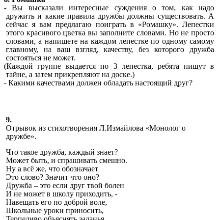
- Вы высказали интересные суждения о том, как надо
дружить и какие правила дружбы должны существовать. А
сейчас я вам предлагаю поиграть в «Ромашку». Лепестки
этого красивого цветка вы заполните словами. Но не просто
словами, а напишете на каждом лепестке по одному самому
главному, на ваш взгляд, качеству, без которого дружба
состояться не может.
(Каждой группе выдается по 3 лепестка, ребята пишут в
тайне, а затем прикрепляют на доске.)
- Какими качествами должен обладать настоящий друг?
9.
Отрывок из стихотворения Л.Измайлова «Монолог о
дружбе».
Что такое дружба, каждый знает?
Может быть, и спрашивать смешно.
Ну а всё же, что обозначает
Это слово? Значит что оно?
Дружба – это если друг твой болен
И не может в школу приходить, -
Навещать его по доброй воле,
Школьные уроки приносить,
Терпеливо объяснять заданья,