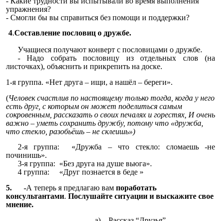
- Какие трудности вы испытывали во время выполнения
упражнения?
- Смогли бы вы справиться без помощи и поддержки?
4
.
Составление пословиц о дружбе.
Учащиеся получают конверт с пословицами о дружбе.
- Надо собрать пословицу из отдельных слов (на
листочках), объяснить и прикрепить на доске.
1-я группа. «Нет друга – ищи, а нашёл – береги».
(
Человек счастлив по настоящему только тогда, когда у него
есть друг, с которым он может поделиться самым
сокровенным, рассказать о своих печалях и горестях, И очень
важно – уметь сохранить дружбу, потому что «дружба,
что стекло, разобьёшь – не склеишь»)
2-я группа: «Дружба – что стекло: сломаешь -не
починишь».
3-я группа: «Без друга на душе вьюга».
4 группа: «Друг познается в беде »
5. -
А теперь я предлагаю вам
поработать
консультантами
.
Послушайте ситуации и выскажите свое
мнение.
а) Рассказ “Друзья”.