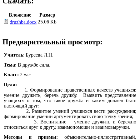
Скачать:
Вложение
Размер
25.06 КБ
druzhba.docx
Предварительный просмотр:
Учитель
: Буреева Л.Н.
Тема:
В дружбе сила.
Класс:
2 «а»
Цели:
1. Формирование нравственных качеств учащихся:
умение дружить, беречь дружбу.
В
ыявить представление
учащихся о том, что такое дружба и каким должен быть
настоящий друг;
2. Развитие умений учащихся вести рассуждения;
формирование умений аргументировать свою точку зрения;
3.
Воспитание умение дружить и бережно
относиться друг к другу, взаимопомощи и взаимовыручки.
Методы и приемы:
объяснительно-иллюстративный,