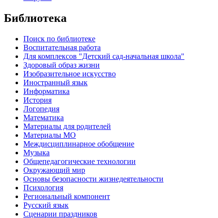
Библиотека
Поиск по библиотеке
Воспитательная работа
Для комплексов "Детский сад-начальная школа"
Здоровый образ жизни
Изобразительное искусство
Иностранный язык
Информатика
История
Логопедия
Математика
Материалы для родителей
Материалы МО
Междисциплинарное обобщение
Музыка
Общепедагогические технологии
Окружающий мир
Основы безопасности жизнедеятельности
Психология
Региональный компонент
Русский язык
Сценарии праздников