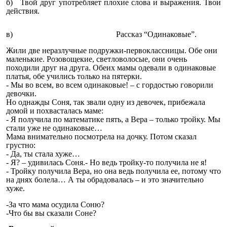
б) Твой друг употребляет плохие слова и выражения. Твои
действия.
в) Рассказ “Одинаковые”.
Жили две неразлучные подружки-первоклассницы. Обе они
маленькие. Розовощекие, светловолосые, они очень
походили друг на друга. Обеих мамы одевали в одинаковые
платья, обе учились только на пятерки.
- Мы во всем, во всем одинаковые! – с гордостью говорили
девочки.
Но однажды Соня, так звали одну из девочек, прибежала
домой и похвасталась маме:
- Я получила по математике пять, а Вера – только тройку. Мы
стали уже не одинаковые…
Мама внимательно посмотрела на дочку. Потом сказал
грустно:
- Да, ты стала хуже…
- Я? – удивилась Соня.- Но ведь тройку-то получила не я!
- Тройку получила Вера, но она ведь получила ее, потому что
на днях болела… А ты обрадовалась – и это значительно
хуже.
-За что мама осудила Соню?
-Что бы вы сказали Соне?