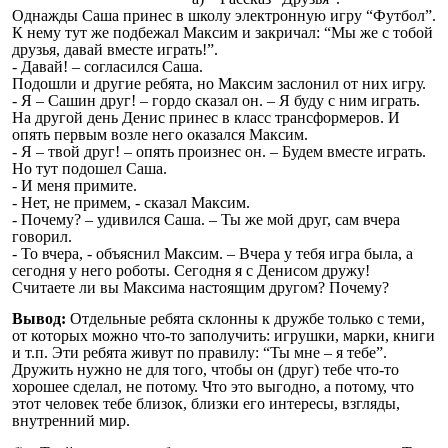
Однажды Саша принес в школу электронную игру “Футбол”.
К нему тут же подбежал Максим и закричал: “Мы же с тобой
друзья, давай вместе играть!”.
- Давай! – согласился Саша.
Подошли и другие ребята, но Максим заслонил от них игру.
- Я – Сашин друг! – гордо сказал он. – Я буду с ним играть.
На другой день Денис принес в класс трансформеров. И
опять первым возле него оказался Максим.
- Я – твой друг! – опять произнес он. – Будем вместе играть.
Но тут подошел Саша.
- И меня примите.
- Нет, не примем, - сказал Максим.
- Почему? – удивился Саша. – Ты же мой друг, сам вчера
говорил.
- То вчера, - объяснил Максим. – Вчера у тебя игра была, а
сегодня у него роботы. Сегодня я с Денисом дружу!
Считаете ли вы Максима настоящим другом? Почему?
Вывод:
Отдельные ребята склонны к дружбе только с теми,
от которых можно что-то заполучить: игрушки, марки, книги
и т.п. Эти ребята живут по правилу: “Ты мне – я тебе”.
Дружить нужно не для того, чтобы он (друг) тебе что-то
хорошее сделал, не потому. Что это выгодно, а потому, что
этот человек тебе близок, близки его интересы, взгляды,
внутренний мир.